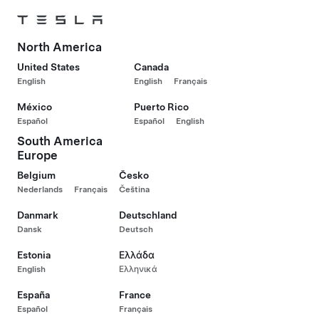
North America
United States
Canada
English
English
Français
México
Puerto Rico
Español
Español
English
South America
Europe
Belgium
Česko
Nederlands
Français
Čeština
Danmark
Deutschland
Dansk
Deutsch
Estonia
Ελλάδα
English
Ελληνικά
España
France
Español
Français