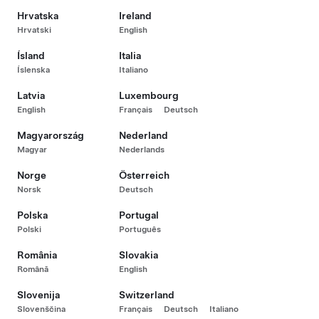
Hrvatska
Ireland
Hrvatski
English
Ísland
Italia
Íslenska
Italiano
Latvia
Luxembourg
English
Français
Deutsch
Magyarország
Nederland
Magyar
Nederlands
Norge
Österreich
Norsk
Deutsch
Polska
Portugal
Polski
Português
România
Slovakia
Română
English
Slovenija
Switzerland
Slovenščina
Français
Deutsch
Italiano