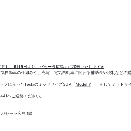
て閉店し、9月6日より「パセーラ広島」に移転いたします※
電気自動車の仕組みや、充電、電気自動車に関わる補助金や税制などの
プに立ったTeslaのミッドサイズSUV「
Model Y
」、そしてミッドサ
2-441へご連絡ください。
 パセーラ広島 1階