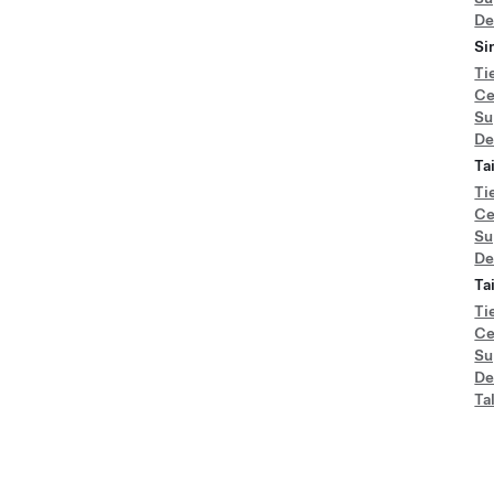
De
Si
Ti
Ce
Su
De
Ta
Ti
Ce
Su
De
Ta
Ti
Ce
Su
De
Ta