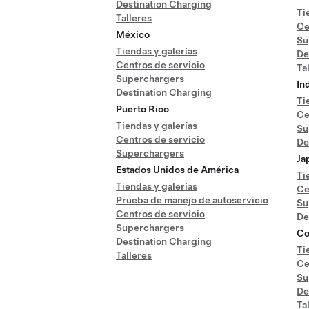
Destination Charging
Ti
Talleres
Ce
México
Su
Tiendas y galerías
De
Centros de servicio
Ta
Superchargers
In
Destination Charging
Ti
Puerto Rico
Ce
Tiendas y galerías
Su
Centros de servicio
De
Superchargers
Ja
Estados Unidos de América
Ti
Tiendas y galerías
Ce
Prueba de manejo de autoservicio
Su
Centros de servicio
De
Superchargers
Co
Destination Charging
Ti
Talleres
Ce
Su
De
Ta