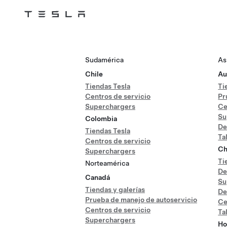
Tesla
Skip to main content
Sudamérica
As
Chile
Au
Tiendas Tesla
Ti
Centros de servicio
Pr
Superchargers
Ce
Su
Colombia
De
Tiendas Tesla
Ta
Centros de servicio
Ch
Superchargers
Ti
Norteamérica
De
Canadá
Su
Tiendas y galerías
De
Prueba de manejo de autoservicio
Ce
Centros de servicio
Ta
Superchargers
Ho