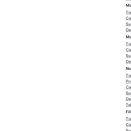
Ma
Ti
Ce
Su
De
Ma
Ti
Ce
Su
De
Nu
Ti
Pr
Ce
Su
De
Ta
Fi
Ti
Ce
Su