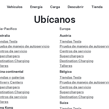
Vehículos
Energía
Carga
Descubrir
Tienda
Ubícanos
ia-Pacífico
Europa
stralia
Austria
endas Tesla
Tiendas Tesla
ueba de manejo de autoservicio
Prueba de manejo de autoservi
ntros de servicio
Centros de servicio
perchargers
Superchargers
stination Charging
Destination Charging
lleres
Talleres
ina continental
Bélgica
endas y galerías
Tiendas Tesla
livery Centers
Prueba de manejo de autoservi
perchargers
Centros de servicio
stination Charging
Superchargers
ntros de servicio
Destination Charging
lleres
Suiza
ng Kong
Tiendas Tesla