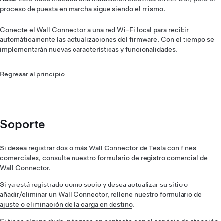
proceso de puesta en marcha sigue siendo el mismo.
conectado a la red Wi-Fi, aparecerá una marca de
verificación verde junto a los iconos de Wi-Fi e Internet en
Conecte el Wall Connector a una red Wi-Fi local
para recibir
la aplicación Tesla One.
automáticamente las actualizaciones del firmware. Con el tiempo se
implementarán nuevas características y funcionalidades.
Nota
: El Wall Connector es compatible con redes Wi-Fi
protegidas con contraseña de 2,4 GHz.
Regresar al principio
Actualice el software y configure los controles de acceso
Para comprobar si el software de su Wall Connector está
actualizado en la aplicación Tesla One, toque
"Actualizaciones de software". Para configurar los controles
de acceso del Wall Connector en la aplicación Tesla One,
Soporte
seleccione "Controles de acceso". En Controles de acceso,
puede elegir:
Si desea registrar dos o más Wall Connector de Tesla con fines
Todos los vehículos: permite que cualquier vehículo
comerciales, consulte nuestro formulario de
registro comercial de
eléctrico utilice el Wall Connector
Wall Connector
.
Solo Tesla: permite que todos los vehículos Tesla utilicen
Si ya está registrado como socio y desea actualizar su sitio o
el Wall Connector
añadir/eliminar un Wall Connector, rellene nuestro formulario de
ajuste o eliminación de la carga en destino
.
Solo Tesla autorizado: permite que solo algunos vehículos
Tesla utilicen el Wall Connector
Si tiene alguna duda,
póngase en contacto con el servicio de atención