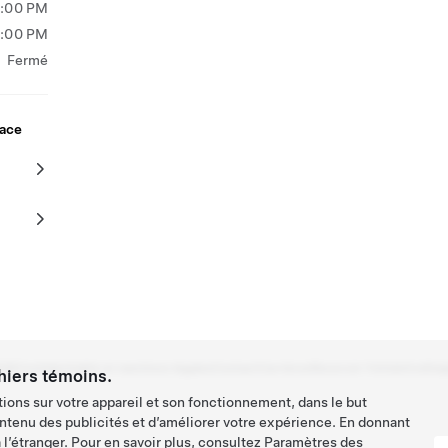
5:00 PM
5:00 PM
Fermé
lace
026
Confidentialité et mentions légales
Contact
Carrières
Recevoir l'infolettre
Emp
hiers témoins.
ions sur votre appareil et son fonctionnement, dans le but
ntenu des publicités et d’améliorer votre expérience. En donnant
l’étranger. Pour en savoir plus, consultez
Paramètres des