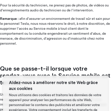
Pour la sécurité du technicien, ne prenez pas de photos, de vidéos ou
d'enregistrements audio du technicien ou de l'intervention.
Remarque :
afin d'assurer un environnement de travail sûr et sain pour
le personnel Tesla, nous nous réservons le droit, à notre discrétion, de
supprimer l'accès au Service mobile à tout client dont le
comportement ou la conduite engendrerait un sentiment d'abus, de
menace, de discrimination, d'agression ou d'insécurité chez notre
personnel.
Que se passe-t-il lorsque votre
rendez-vous avec le Service mobile est
terminé
Aidez-nous à améliorer notre site Web grâce
aux cookies
Une fois votre rendez-vous avec le Service mobile terminé, vous
Nous utilisons des cookies et traitons les données de votre
recevez une notification dans l'application Tesla et un SMS vous
appareil pour analyser les performances du site Web,
informant que l'entretien est terminé. Tout solde d'entretien à payer
personnaliser le contenu des publicités et améliorer votre
peut être réglé via l'application Tesla à ce moment-là.
expérience. Votre consentement inclut les transferts de