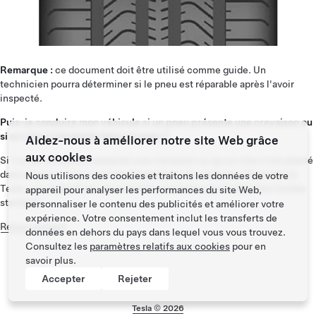
Remarque :
ce document doit être utilisé comme guide. Un
technicien pourra déterminer si le pneu est réparable après l'avoir
inspecté.
Puis-je conduire mon véhicule si un pneu présente une crevaison ou
si un clou s'est planté dans un pneu ?
Aidez-nous à améliorer notre site Web grâce
aux cookies
Si l'un de vos pneus présente une crevaison ou qu'un clou s'est planté
dans un pneu, nous vous recommandons de contacter l'Assistance
Nous utilisons des cookies et traitons les données de votre
Tesla. Les réparations peuvent être couvertes par la Garantie limitée
appareil pour analyser les performances du site Web,
standard.
personnaliser le contenu des publicités et améliorer votre
expérience. Votre consentement inclut les transferts de
Retour en haut
données en dehors du pays dans lequel vous vous trouvez.
Consultez les
paramètres relatifs aux cookies
pour en
savoir plus.
Accepter
Rejeter
Tesla ©
2026