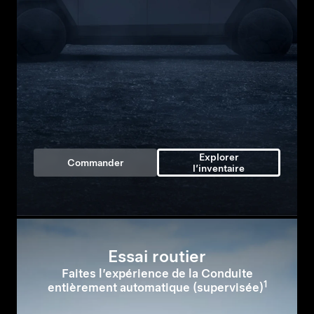
Explorer
Commander
l’inventaire
Essai routier
Faites l’expérience de la Conduite
1
entièrement automatique (supervisée)