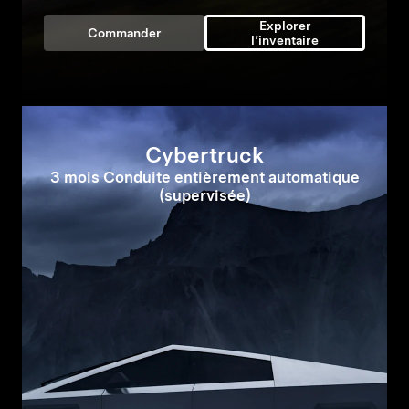
Explorer
Commander
l’inventaire
Cybertruck
3 mois Conduite entièrement automatique
(supervisée)