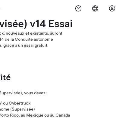
e
isée) v14 Essai
k, nouveaux et existants, auront
n 14 de la Conduite autonome
, grâce à un essai gratuit.
ité
(Supervisée), vous devez:
 Y ou Cybertruck
tonome (Supervisée)
à Porto Rico, au Mexique ou au Canada