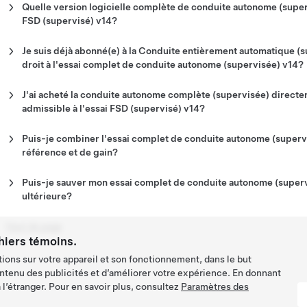
de votre véhicule et dans l’application Tesla. Connectez votre véh
Conduite entièrement automatique (supervisée) sur l’écran tacti
pour localiser des stations Supercharger compatibles avec les poi
Quelle version logicielle complète de conduite autonome (superv
véhicule au Wi-Fi.
plus récente mise à jour logicielle.
suit :
puissance de signal suffisante pour des installations ininterromp
FSD (supervisé) v14?
Pour profiter de l'essai complet de conduite autonome (supervisée
Appuyez sur « Contrôles » > « Conduite automatique » > « Co
version 14.2 ou ultérieure du logiciel Full Autonome (supervisé).
Je suis déjà abonné(e) à la Conduite entièrement automatique (
(supervisée) ».
droit à l'essai complet de conduite autonome (supervisée) v14?
Pour commencer, veuillez lire les contrats d’utilisation.
Les clients éligibles disposant d'un abonnement peuvent installer 
Conduite autonome (Supervisée) pour leur véhicule afin de bénéfi
J'ai acheté la conduite autonome complète (supervisée) directe
Conduite entièrement autonome (supervisée) v14 sans avoir besoi
admissible à l'essai FSD (supervisé) v14?
Si vous avez acheté la conduite entièrement automatique (super
véhicule Tesla, vous n’êtes pas admissible à cet essai. Cependant, 
Puis-je combiner l'essai complet de conduite autonome (superv
pouvez installer la version 14.2 ou ultérieure du logiciel Full Self
référence et de gain?
fonctionnalités de Conduite autonome (Supervisée) v14.
Oui. Vous pouvez combiner l'essai complet de conduite autonome
référence et de gagne.
Puis-je sauver mon essai complet de conduite autonome (super
ultérieure?
Votre essai commencera une fois que la version 14.2 ou ultérieu
(Supervisée) sera installée. Connectez votre véhicule Tesla au Wi
Haut de page
mise à jour logicielle.
hiers témoins.
ions sur votre appareil et son fonctionnement, dans le but
Remarque :
que le procès peut changer ou prendre fin à tout mom
ntenu des publicités et d’améliorer votre expérience. En donnant
l’étranger. Pour en savoir plus, consultez
Paramètres des