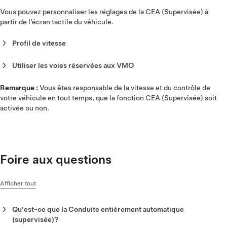
Vous pouvez personnaliser les réglages de la CEA (Supervisée) à
partir de l’écran tactile du véhicule.
Profil de vitesse
Le profil de vitesse détermine la vitesse à laquelle votre
véhicule Tesla roule lorsque la CEA (Supervisée) est activée.
Utiliser les voies réservées aux VMO
Personnalisez ce réglage sur l’écran tactile de votre véhicule
Vous pouvez choisir si votre véhicule utilise les voies
en touchant « Contrôles » > « Conduite automatique » >
réservées aux véhicules multioccupants (VMO) sur votre
Remarque :
Vous êtes responsable de la vitesse et du contrôle de
« Profil de vitesse ».
itinéraire lorsque la fonction CEA (Supervisée) est activée.
votre véhicule en tout temps, que la fonction CEA (Supervisée) soit
Personnalisez ce réglage sur l’écran tactile de votre véhicule
activée ou non.
Vous pouvez choisir parmi plusieurs profils, notamment les
en touchant « Contrôles » > « Navigation » > « Utiliser les voies
suivants :
réservées aux VMO ».
Paresseux :
conduit plus lentement que Confort et change
de voie moins fréquemment
Foire aux questions
Confort :
conduit dans les voies plus lentes et effectue
peu de changements de voie
Standard :
conduit à une vitesse normale et ajuste sa
Afficher tout
vitesse en fonction de la circulation
Pressé :
conduit plus rapidement et change plus souvent
Qu'est-ce que la Conduite entièrement automatique
de voie
(supervisée)?
Mad Max :
conduit plus rapidement que « Pressé » avec