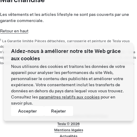
Les vêtements et les articles lifestyle ne sont pas couverts par une
garantie commerciale.
Retour en haut
1
La Garantie limitée Pièces détachées, carrosserie et peinture de Tesla vous
donne des droits contractuels spécifiques. Ces droits ne remplacent ni
Aidez-nous à améliorer notre site Web grâce
n'affectent aucun des droits légaux obligatoires prévus par vos lois locales. Cela
signifie que vous pourriez avoir des droits supplémentaires découlant de vos lois
aux cookies
locales, y compris, mais sans s'y limiter, tout droit de garantie légale obligatoire.
Nous utilisons des cookies et traitons les données de votre
appareil pour analyser les performances du site Web,
personnaliser le contenu des publicités et améliorer votre
expérience. Votre consentement inclut les transferts de
données en dehors du pays dans lequel vous vous trouvez.
Consultez les
paramètres relatifs aux cookies
pour en
savoir plus.
Accepter
Rejeter
Pensez à covoiturer #SeDéplacerMoinsPolluer
Tesla ©
2026
Menu de bas de pa
Mentions légales
Actualités