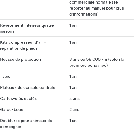
commerciale normale (se
reporter au manuel pour plus
d'informations)
Revêtement intérieur quatre
1 an
saisons
Kits compresseur d'air +
1 an
réparation de pneus
Housse de protection
3 ans ou 58 000 km (selon la
première échéance)
Tapis
1 an
Plateaux de console centrale
1 an
Cartes-clés et clés
4 ans
Garde-boue
2 ans
Doublures pour animaux de
1 an
compagnie