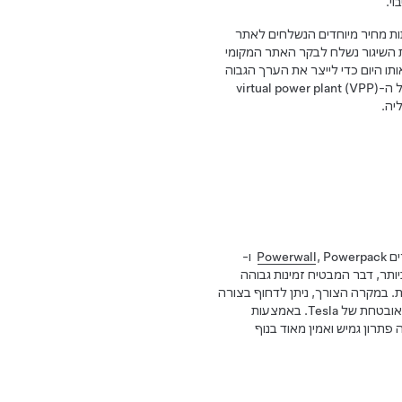
י.
יסוף או שירותי רשת, Opticaster מעבדת אותות מחיר מיוחדים הנשלחים לאתר
גובה לדרישה 24 שעות לפני הזמן. אות השיגור נשלח לבקר האתר המקומי
ור באותו היום כדי לייצר את הערך הגבוה
ביותר באמצעות שיגור אופטימלי משותף. Opticaster היא בבסיס התפעול של ה-virtual power plant (VPP)
, Powerpack ו-
Powerwall
פשרת מחשוב קצה (Edge Computing) יעיל ביותר, דבר המבטיח זמינות גבוהה
ת קישוריות סלולרית. במקרה הצורך, ניתן לדחוף בצורה
חלקה שיפורי ביצועים ולוחות זמנים מותאמים אישית לאתר מתשתית הענן המאובטחת של Tesla. באמצעות
אמת שלה באופן מקומי ובצד השרת, Opticaster מציעה פתרון גמיש ואמין מאוד בנוף