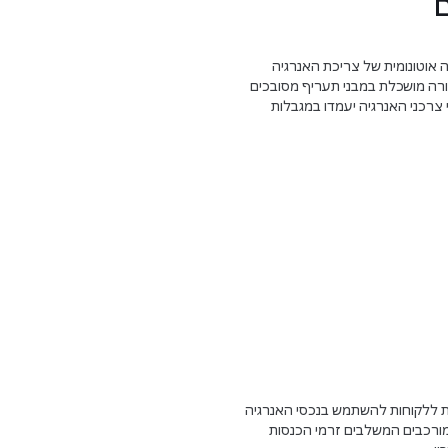
ם
 על Autopilot, זאת על ידי העברה אוטונומית של צריכת האנרגיה
צורה מושכלת במבני תעריף מסובכים
קי אנרגיה מרובים. בנוסף, Opticaster מבטיחה כי צרכני האנרגיה יעמדו במגבלות
של הוצאות אנרגיה ברמת האתר, Opticaster מאפשרת ללקוחות להשתמש בנכסי האנרגיה
Opticaster פותרת מקרי שימוש מורכבים המשלבים זרמי הכנסות