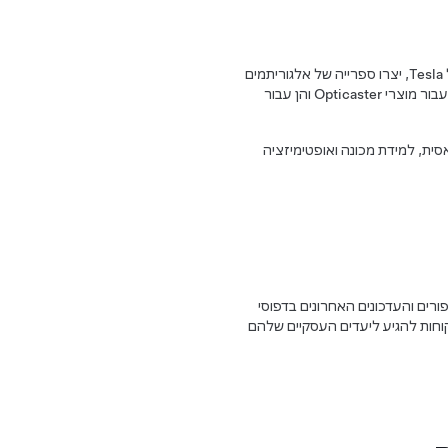
צוות מהנדסי למידת המכונה, מהנדסי האופטימיזציה ומומחי שירותי הרשת של Tesla, יצרו ספרייה של אלגוריתמים
Opt והן עבור
ית, למידת מכונה ואופטימיזציה
סיס השיפורים והעדכונים האחרונים בדפוסי
יבית החכמה של Opticaster מאפשרת ללקוחות להגיע ליעדים העסקיים שלהם