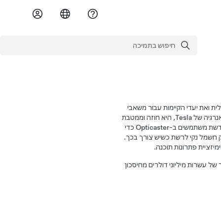
חיפוש בתמיכה
חיפוש
את התועלת הכלכלית ואת יעדי הקיימות עבור משאבי
אנרגיה מבוזרים. כבסיס ללמידת המכונה ולמנוע האופטימיזציה של תוכנת האנרגיה של Tesla, היא חוזה וממטבת
אנרגיה בזמן אמת. מנהלי מתקנים, בעלי עסקים ומפתחי מקורות אנרגיה מתחדשת משתמשים ב-Opticaster כדי
 חשמל נקי לרשת כשיש צורך בכך.
ערך של עשרות מיליוני דולרים מחיסכון