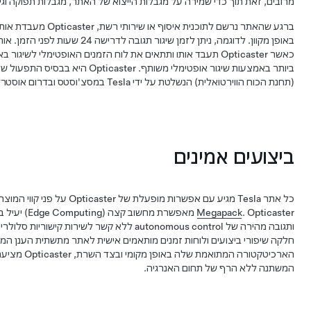
מרובים, זאת תוך כדי שמירה על מגבלות הייצוא של האתר, מגבלות תפוקה וגיבו
ברגע שהאתר נרשם לתוכנית א
באופן מקוון. לדוגמה, ניתן לזמן שיגור ת
כאשר Opticaster תעבד אותו ותתאים את לוח הזמנים האופטימלי לשיג
(תחנת הכוח הווירטואלית) הנשלטת על ידי Tesla במסצ'וסטס ובדרום אוסטרליה.
ביצועים אמינים
כל אתר Tesla מגיע עם אפשרות מופעלת של Opticaster על פני קווי המוצרים
Megapack
. Opticaster מא
ותגובה מהירה של autonomous control ללא קשר לשירו
הארכיטקטורה המתו
המשתנה ללא הרף של תחום האנרגיה.