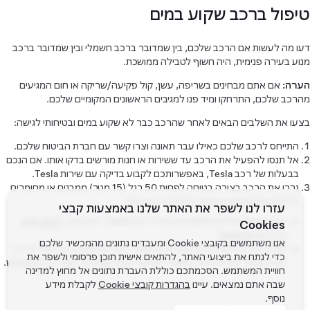
טיפול ברכב שקוע במים
דעו מה לעשות אם הרכב שלכם, בין שמדובר ברכב חשמלי ובין שמדובר ברכב
מנוע בעירה פנימית, היה חשוף לטבילה ממושכת.
הערה:
אם אתם מבחינים בשריפה, עשן, קול פקיעה/שריקה או חום המגיעים
מהרכב שלכם, התרחקו ומיד פנו למגיבים הראשונים המקומיים שלכם.
בצעו את השלבים הבאים לאחר שהרכב כבר לא שקוע במים ובטיחותי לגישה:
התייחס לרכב שלכם כאילו עבר תאונה וצרו קשר עם חברת הביטוח שלכם.
אל תנסו להפעיל את הרכב עד ששירות או חנות מורשים בדקו אותו. אם הנכם
בבעלות של רכב Tesla, באפשרותכם לקבוע בדיקה עם שירות Tesla.
גררו את הרכב בצורה בטוחה לפחות 50 רגל (15 מטר) ממבנים או מחומרים
דליקים אחרים כגון מכוניות אחרות ורכוש אישי.
עזרו לנו לשפר את האתר שלנו באמצעות קבצי
בעלי Tesla יכולים לבקש סיוע בגרירה מ-Tesla. ראו כיצד
לבקש סיוע
Cookies
בדרכים של Tesla
.
אנו משתמשים בקובצי Cookie ומעבדים נתונים מהמכשיר שלכם
למידע על גרירת רכב או הובלתו בבטחה, עיינו בהנחיות היצרן של הרכב.
כדי לנתח את ביצועי האתר, להתאים אישית תוכן פרסומי ולשפר את
בעלי Tesla יכולים לעיין בסעיף 'הוראות עבור מובילים' במדריך למשתמש.
חוויית המשתמש. הסכמתכם כוללת העברת נתונים אל מחוץ למדינה
שבה אתם נמצאים. עיינו
בהגדרות קובצי Cookie
לקבלת מידע
נוסף.