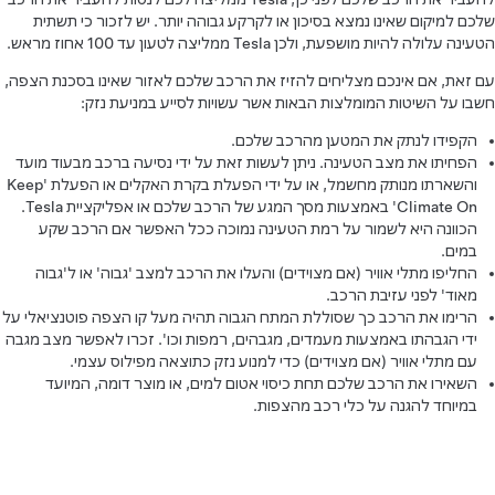
שלכם למיקום שאינו נמצא בסיכון או לקרקע גבוהה יותר. יש לזכור כי תשתית
הטעינה עלולה להיות מושפעת, ולכן Tesla ממליצה לטעון עד 100 אחוז מראש.
עם זאת, אם אינכם מצליחים להזיז את הרכב שלכם לאזור שאינו בסכנת הצפה,
חשבו על השיטות המומלצות הבאות אשר עשויות לסייע במניעת נזק:
הקפידו לנתק את המטען מהרכב שלכם.
הפחיתו את מצב הטעינה. ניתן לעשות זאת על ידי נסיעה ברכב מבעוד מועד
והשארתו מנותק מחשמל, או על ידי הפעלת בקרת האקלים או הפעלת 'Keep
Climate On' באמצעות מסך המגע של הרכב שלכם או אפליקציית Tesla.
הכוונה היא לשמור על רמת הטעינה נמוכה ככל האפשר אם הרכב שקע
במים.
החליפו מתלי אוויר (אם מצוידים) והעלו את הרכב למצב 'גבוה' או ל'גבוה
מאוד' לפני עזיבת הרכב.
הרימו את הרכב כך שסוללת המתח הגבוה תהיה מעל קו הצפה פוטנציאלי על
ידי הגבהתו באמצעות מעמדים, מגבהים, רמפות וכו'. זכרו לאפשר מצב מגבה
עם מתלי אוויר (אם מצוידים) כדי למנוע נזק כתוצאה מפילוס עצמי.
השאירו את הרכב שלכם תחת כיסוי אטום למים, או מוצר דומה, המיועד
במיוחד להגנה על כלי רכב מהצפות.