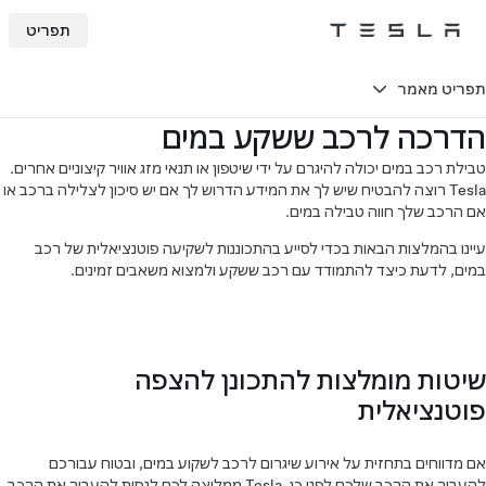
תפריט
Tesla
Skip to main content
תפריט מאמר
הדרכה לרכב ששקע במים
טבילת רכב במים יכולה להיגרם על ידי שיטפון או תנאי מזג אוויר קיצוניים אחרים.
Tesla רוצה להבטיח שיש לך את המידע הדרוש לך אם יש סיכון לצלילה ברכב או
אם הרכב שלך חווה טבילה במים.
עיינו בהמלצות הבאות בכדי לסייע בהתכוננות לשקיעה פוטנציאלית של רכב
במים, לדעת כיצד להתמודד עם רכב ששקע ולמצוא משאבים זמינים.
שיטות מומלצות להתכונן להצפה
פוטנציאלית
אם מדווחים בתחזית על אירוע שיגרום לרכב לשקוע במים, ובטוח עבורכם
להעביר את הרכב שלכם לפני כן, Tesla ממליצה לכם לנסות להעביר את הרכב