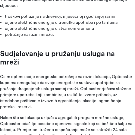
sljedeće:
troškovi potražnje na dnevnoj, mjesečnoj i godišnjoj razini
cijene električne energije u trenutku upotrebe i po tarifama
cijene električne energije u stvarnom vremenu
potražnje na razini mreže.
Sudjelovanje u pružanju usluga na
mreži
Osim optimizacije energetske potrošnje na razini lokacije, Opticaster
kupcima omogućuje da svoje energetske sustave upotrijebe za
pružanje dragocjenih usluga samoj mreži. Opticaster rješava složene
primjere upotrebe koji kombiniraju različite izvore prihoda, uz
istodobno poštivanje izvoznih ograničenja lokacije, ograničenja
protoka i rezervi.
Nakon što se lokacija uključi u agregat ili program mrežne usluge,
Opticaster odašilje posebne cjenovne signale koji se bežično šalju na
lokaciju. Primjerice, traženo dispečiranje može se zatražiti 24 sata