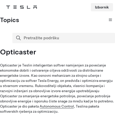
Izbornik
Tesla
Skip to main content
Topics
Pretražite podršku
traži
Opticaster
Opticaster je Teslin inteligentan softver namijenjen za povećanje
ekonomske dobiti i ostvarenje ciljeva održivosti za distribuirane
energetske izvore. Kao osnovni mehanizam za strojno učenje i
optimizaciju za softver Tesla Energy, on predviđa i optimizira energiju
u stvarnom vremenu. Rukovoditelji objekata, vlasnici kompanija i
razvojni inženjeri za obnovljive izvore energije upotrebljavaju
Opticaster za smanjenje energetske potrošnje, povećanje potrošnje
obnovljive energije i isporuku čiste snage za mrežu kad je to potrebno.
Opticaster je dio paketa
Autonomous Control
, Teslina paketa
softverskih rješenja za optimizaciju.