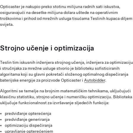
Opticaster je nakupio preko stotinu milijuna radnih sati iskustva,
osiguravajući na desetke milijuna dolara uštede na operativnim
troškovima i prihod od mrežnih usluga tisućama Teslinih kupaca diljem
svijeta.
Strojno učenje i optimizacija
Teslin tim iskusnih inženjera strojnog učenja, inženjera za optimizaciju
i stručnjaka za mrežne usluge stvorio je biblioteku sofisticiranih
algoritama koji su glavni pokretači složenog optimalnog dispečiranja
baterijske energije za proizvode Opticaster i
Autobidder
.
Algoritmi se temelje na brojnim matematičkim tehnikama, uključujući
klasičnu statistiku, strojno učenje i numeričku optimizaciju. Biblioteka
uključuje funkcionalnost za izvršavanje sljedećih funkcija:
predviđanje opterećenja
predviđanje generiranja
optimizaciju dispečiranja
upravljanje opterećenjem