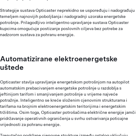
Strategije sustava Opticaster neprekidno se uspoređuju i nadograđuju
temeljem najnovijih poboljšanja i nadogradnji uzoraka energetske
potrošnje. Prilagodljivo inteligentno upravljanje sustava Opticaster
kupcima omogućuje postizanje poslovnih ciljeva bez potrebe za
nadzorom sustava za pohranu energije.
Automatizirane elektroenergetske
uštede
Opticaster stavlja upravljanje energetskom potrošnjom na autopilot
automatskim prebacivanjem energetske potrošnje u razdoblja s
jeftinijom tarifom i smanjivanjem potrošnje u vrijeme najveće
potražnje. Inteligentno se kreće složenim cjenovnim strukturama i
tarifama na brojnim elektroenergetskim teritorijima i energetskim
tržištima. Osim toga, Opticaster potrošačima električne energije jamči
pridržavanje operativnih ograničenja u svrhu ostvarivanja poticajne
vrijednosti za pohranu energije.
Trenutačno podržane cjenovne strukture između ostalog uključuju