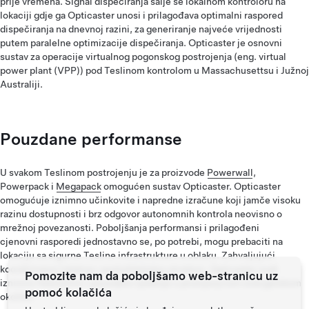
prije vremena. Signal dispečiranja šalje se lokalnom kontroloru na
lokaciji gdje ga Opticaster unosi i prilagođava optimalni raspored
dispečiranja na dnevnoj razini, za generiranje najveće vrijednosti
putem paralelne optimizacije dispečiranja. Opticaster je osnovni
sustav za operacije virtualnog pogonskog postrojenja (eng. virtual
power plant (VPP)) pod Teslinom kontrolom u Massachusettsu i Južnoj
Australiji.
Pouzdane performanse
U svakom Teslinom postrojenju je za proizvode
Powerwall
,
Powerpack i
Megapack
omogućen sustav Opticaster. Opticaster
omogućuje iznimno učinkovite i napredne izračune koji jamče visoku
razinu dostupnosti i brz odgovor autonomnih kontrola neovisno o
mrežnoj povezanosti. Poboljšanja performansi i prilagođeni
cjenovni rasporedi jednostavno se, po potrebi, mogu prebaciti na
lokaciju sa sigurne Tesline infrastrukture u oblaku. Zahvaljujući
koordiniranoj lokalnoj i poslužiteljskoj strukturi, Opticaster nudi
Pomozite nam da poboljšamo web-stranicu uz
iznimno fleksibilno i pouzdano rješenje u promjenjivom energetskom
pomoć kolačića
okolišu.