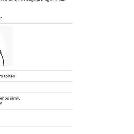
r
s töltés
omos jármű
ás