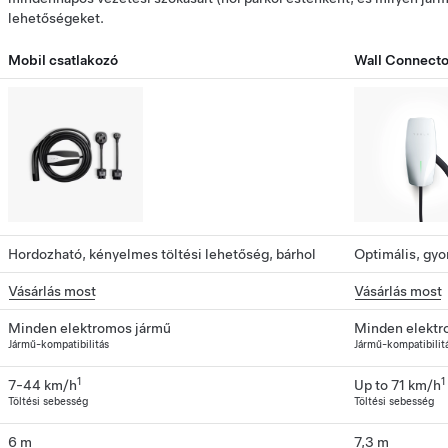
lehetőségeket.
Mobil csatlakozó
Wall Connecto
Hordozható, kényelmes töltési lehetőség, bárhol
Optimális, gyor
Vásárlás most
Vásárlás most
Minden elektromos jármű
Minden elektr
Jármű-kompatibilitás
Jármű-kompatibilit
1
1
7-44 km/h
Up to 71 km/h
Töltési sebesség
Töltési sebesség
6 m
7,3 m