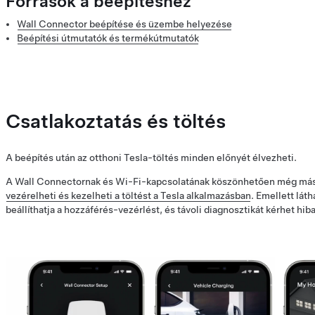
Források a beépítéshez
Wall Connector beépítése és üzembe helyezése
Beépítési útmutatók és termékútmutatók
Csatlakoztatás és töltés
A beépítés után az otthoni Tesla-töltés minden előnyét élvezheti.
A Wall Connectornak és Wi-Fi-kapcsolatának köszönhetően még más
vezérelheti és kezelheti a töltést a Tesla alkalmazásban
. Emellett láth
beállíthatja a hozzáférés-vezérlést, és távoli diagnosztikát kérhet hib