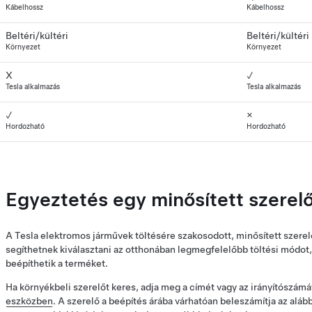
Kábelhossz
Kábelhossz
Beltéri/kültéri
Beltéri/kültéri
Környezet
Környezet
X
✓
Tesla alkalmazás
Tesla alkalmazás
✓
×
Hordozható
Hordozható
Egyeztetés egy minősített szerel
A Tesla elektromos járművek töltésére szakosodott, minősített szerel
segíthetnek kiválasztani az otthonában legmegfelelőbb töltési módot, 
beépíthetik a terméket.
Ha környékbeli szerelőt keres, adja meg a címét vagy az irányítószámá
eszközben
. A szerelő a beépítés árába várhatóan beleszámítja az alá