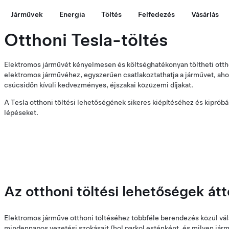
Járművek
Energia
Töltés
Felfedezés
Vásárlás
Otthoni Tesla-töltés
Elektromos járművét kényelmesen és költséghatékonyan töltheti otthon
elektromos járművéhez, egyszerűen csatlakoztathatja a járművet, ahol 
csúcsidőn kívüli kedvezményes, éjszakai közüzemi díjakat.
A Tesla otthoni töltési lehetőségének sikeres kiépítéséhez és kipróbá
lépéseket.
Az otthoni töltési lehetőségek át
Elektromos járműve otthoni töltéséhez többféle berendezés közül vá
mindennapos vezetési szokásait (hol parkol esténként, és milyen jármű