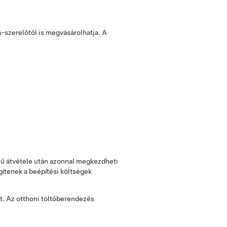
a-szerelőtől is megvásárolhatja. A
ármű átvétele után azonnal megkezdheti
gítenek a beépítési költségek
et. Az otthoni töltőberendezés