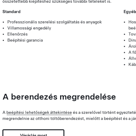
összetettebb kiépítéshez szükséges további tételeket is.
Standard
Egyé
Professzionális szerelési szolgáltatás és anyagok
Hos
Villamossági engedély
beé
Ellenőrzés
Tov
Beépítési garancia
Din
Áro
A f
Áll
Káb
A berendezés megrendelése
A
beépítési lehetőségek áttekintése
és a szerelővel történt egyeztet
megrendelnie az otthoni töltőberendezést, mielőtt a beépítést és a j
Vásárlás most