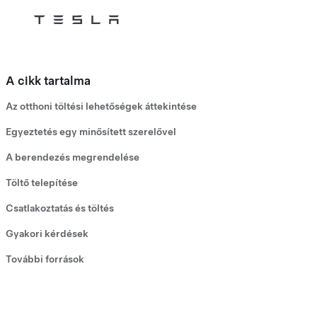
Tesla
Skip to main content
A cikk tartalma
Az otthoni töltési lehetőségek áttekintése
Egyeztetés egy minősített szerelővel
A berendezés megrendelése
Töltő telepítése
Csatlakoztatás és töltés
Gyakori kérdések
További források