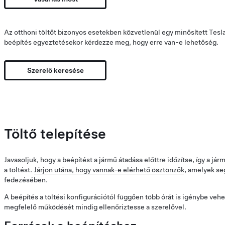
Az otthoni töltőt bizonyos esetekben közvetlenül egy minősített Tesl
beépítés egyeztetésekor kérdezze meg, hogy erre van-e lehetőség.
Szerelő keresése
Töltő telepítése
Javasoljuk, hogy a beépítést a jármű átadása előttre időzítse, így a j
a töltést.
Járjon utána, hogy vannak-e elérhető ösztönzők
, amelyek se
fedezésében.
A beépítés a töltési konfigurációtól függően több órát is igénybe veh
megfelelő működését mindig ellenőriztesse a szerelővel.