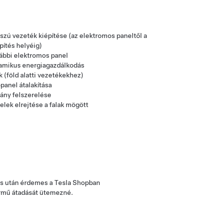
b
szú vezeték kiépítése (az elektromos paneltől a
pítés helyéig)
ábbi elektromos panel
amikus energiagazdálkodás
k (föld alatti vezetékekhez)
őpanel átalakítása
vány felszerelése
elek elrejtése a falak mögött
és után érdemes a Tesla Shopban
ármű átadását ütemezné.