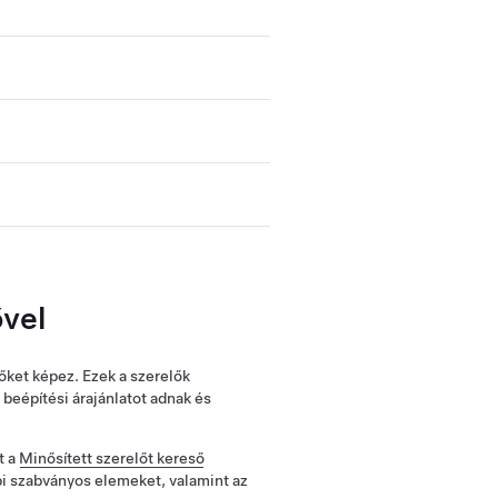
ővel
őket képez. Ezek a szerelők
beépítési árajánlatot adnak és
t a
Minősített szerelőt kereső
bbi szabványos elemeket, valamint az