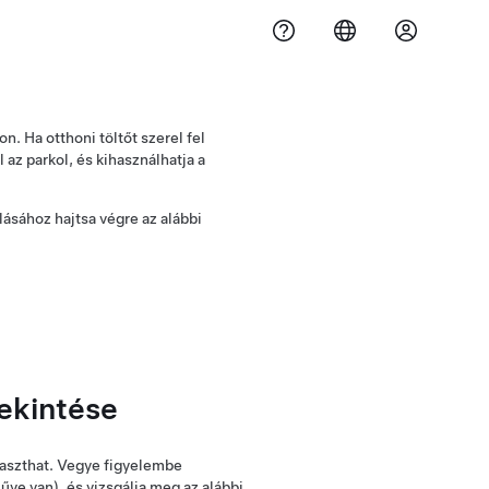
. Ha otthoni töltőt szerel fel
az parkol, és kihasználhatja a
lásához hajtsa végre az alábbi
tekintése
laszthat. Vegye figyelembe
ve van), és vizsgálja meg az alábbi