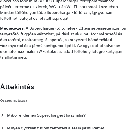
globálisan több mint 80 000 Supercharger-töltőpont
található,
például éttermek, üzletek, WC-k és Wi-Fi-hotspotok közelében.
Minden töltőhelyen több Supercharger-töltő van, így gyorsan
feltöltheti autóját és folytathatja útját.
Megjegyzés:
A Supercharger-töltőhelyek töltési sebessége számos
tényezőtől függően változhat, például az akkumulátor méretétől és
életkorától, a töltöttségi állapottól, a környezeti hőmérsékleti
viszonyoktól és a jármű konfigurációjától. Az egyes töltőhelyeken
elérhető maximális kW-értéket az adott töltőhely felugró kártyáján
találhatja meg.
Áttekintés
Összes mutatása
Mikor érdemes Superchargert használni?
A Supercharger-töltők ideálisak hosszabb utazásokhoz, és
azokat arra tervezték, hogy gyorsan feltölthesse Tesla
Milyen gyorsan tudom feltölteni a Tesla járművemet