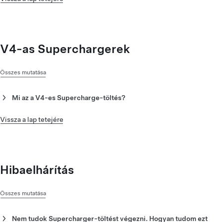
adott töltőhely felugró kártyáján találhatja meg. További
állapottól, a környezeti hőmérsékleti viszonyoktól és a jármű
információért koppintson az állomás piros villám ikonjára a
konfigurációjától.
jármű érintőképernyőjén vagy a Tesla alkalmazásban.
V4-as Superchargerek
Összes mutatása
Mi az a V4-es Supercharge-töltés?
Az első V4-es Supercharger-töltőhelyünket a hollandiai
Harderwijkben nyitottuk meg 2023 márciusában, a jövőben
Vissza a lap tetejére
pedig újabb V4-es töltőhelyeket fogunk nyitni. Minden V4-es
Supercharger hosszabb kábellel van felszerelve, így az összes
elektromos autó könnyen hozzáférhet a töltőhelyekhez.
Hibaelhárítás
Összes mutatása
Nem tudok Supercharger-töltést végezni. Hogyan tudom ezt