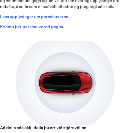
og meðhöndlum gögn og um val þitt um hvernig upplýsingar eru
notaðar, á sniði sem er auðvelt aflestrar og þægilegt að skoða.
Lesa upplýsingar um persónuvernd
Kynntu þér persónuvernd gagna
Að deila eða ekki deila þú ert við stjórnvölinn