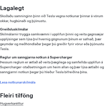
Lagalegt
Skoðaðu samninginn þinn við Tesla vegna notkunar þinnar á vörum
okkar, hugbúnaði og þjónustu.
Greiðsluskilmálar
Skilmálarnir tryggja samkvæmni í upplifun þinni og veita gagnsæjar
upplýsingar sem lýsa því hvernig gögnunum þínum er safnað, þær
geymdar og meðhöndlaðar þegar þú greiðir fyrir vörur eða þjónustu
Tesla.
Reglur um sanngjarna notkun á Supercharger
Þessum reglum er ætlað að veita þægilega og samfellda upplifun á
Supercharger-staðsetningum um heim allan og þær lýsa ætlaðri og
sanngjarnri notkun þegar þú hleður Tesla bifreiðina þína.
Lesa notkunarskilmála
Fleiri tilföng
Hugverkaréttur