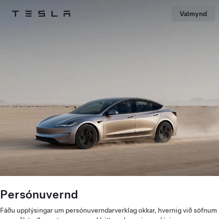
Valmynd
Tesla
Skip to main content
Persónuvernd
Fáðu upplýsingar um persónuverndarverklag okkar, hvernig við söfnum