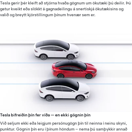
Tesla gerir þér kleift að stjórna hvaða gögnum um ökutæki þú deilir. Þú
getur kveikt eða slökkt á gagnadeilingu á snertiskjá ökutækisins og
valið og breytt kjörstillingum þínum hvenær sem er.
Tesla bifreiðin þín fer víða — en ekki gögnin þín
Við seljum ekki eða leigjum persónugögn þín til neinna í neinu skyni,
punktur. Gögnin þín eru í þínum höndum – nema þú samþykkir annað