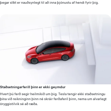
þegar slíkt er nauðsynlegt til að inna þjónustu af hendi fyrir þig.
Staðsetningarferill þinn er ekki geymdur
Hvert þú ferð segir heilmikið um þig. Tesla tengir ekki staðsetningu
þína við reikninginn þinn né skráir ferðaferil þinn, nema um alvarlegt
öryggistilvik sé að ræða.