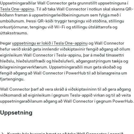
Uppsetningaraðilar Wall Connector geta grunnstillt uppsetninguna í
Tesla One-appinu
. Til að taka Wall Connector í notkun skal skanna QR-
kóðann framan á uppsetningarleiðbeiningunum sem fylgja með í
umbúðunum. Þessi QR-kóði tryggir tengingu við stöðina, stillingu
orkustjórnunar, tengingu við Wi-Fi og stillingu útsláttarrofa og
úttaksstraums.
Þegar
uppsetningu er lokið í Tesla One-appinu
og Wall Connector
hefur verið skráð geta innlendir viðskiptavinir fengið aðgang að öllum
eiginleikum Wall Connector í Tesla-appinu, þar á meðal tímasettri
hleðslu, hleðslutölfræði og hleðsluferli, aðgangsstýringum tækja og
bilagreiningarverkfærum. Uppsetningaraðili mun geta skoðað og
fengið aðgang að Wall Connector í PowerHub til að bilanagreina um
fjartengingu.
Wall Connector þarf að vera skráð á viðskiptavininn til að gera aðgang
viðkomandi að eiginleikum í gegnum Tesla-appið virkan og til að veita
uppsetningaraðilanum aðgang að Wall Connector í gegnum PowerHub.
Uppsetning
Kynntu þér hvernig hægt er að taka Wall Connector í gagnið