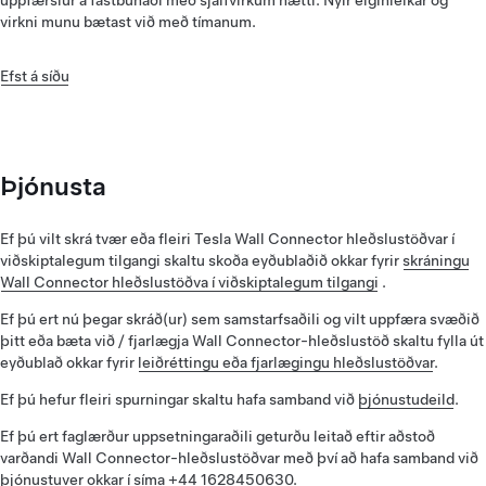
Uppfæra hugbúnað og stilla aðgangsstýringu
virkni munu bætast við með tímanum.
Ýttu á „Hugbúnaðaruppfærslur“ í Tesla One appinu til kanna
hvort hugbúnaður Wall Connector sé af nýjustu gerð. Veldu
Efst á síðu
„Aðgangsstýringar“ til að stilla aðgangsstýringar fyrir Wall
Connector í Tesla One appinu. Í aðgangsstýringunum
geturðu valið:
Öll ökutæki – Gerir öllum rafbílum kleift að nota Wall
Þjónusta
Connector
Aðeins Tesla – Allir Tesla-bílar geta notað Wall
Ef þú vilt skrá tvær eða fleiri Tesla Wall Connector hleðslustöðvar í
Connector
viðskiptalegum tilgangi skaltu skoða eyðublaðið okkar fyrir
skráningu
Wall Connector hleðslustöðva í viðskiptalegum tilgangi
.
Aðeins samþykktir Tesla bílar – Aðeins samþykktir Tesla
bílar geta notað Wall Connector
Ef þú ert nú þegar skráð(ur) sem samstarfsaðili og vilt uppfæra svæðið
þitt eða bæta við / fjarlægja Wall Connector-hleðslustöð skaltu fylla út
Samhæfisstilling – Gerir Wall Connector samhæft við
eyðublað okkar fyrir
leiðréttingu eða fjarlægingu hleðslustöðvar
.
eldri hugbúnaðarútgáfur
Ef þú hefur fleiri spurningar skaltu hafa samband við
þjónustudeild
.
Ef þú velur „Aðeins samþykktir Tesla-bílar“ geturðu bætt við
Ef þú ert faglærður uppsetningaraðili geturðu leitað eftir aðstoð
samþykktum bílum með því að ýta á „Bæta við“ og slá inn
varðandi Wall Connector-hleðslustöðvar með því að hafa samband við
VIN-númer viðkomandi bíla.
þjónustuver okkar í síma +44 1628450630.