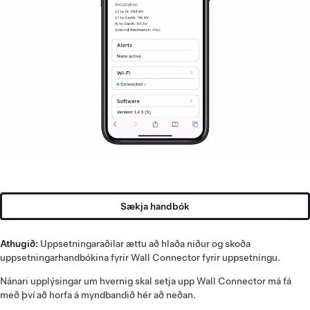
Sækja handbók
Athugið:
Uppsetningaraðilar ættu að hlaða niður og skoða
uppsetningarhandbókina fyrir Wall Connector fyrir uppsetningu.
Nánari upplýsingar um hvernig skal setja upp Wall Connector má fá
með því að horfa á myndbandið hér að neðan.