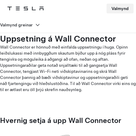
Valmynd
Tesla
Skip to main content
Valmynd greinar
Uppsetning á Wall Connector
Wall Connector er hönnuð með einfalda uppsetningu í huga. Opinn
leiðslukassi með innbyggðum skautum býður upp á nóg pláss fyrir
tengivíra og möguleika á aðgangi að ofan, neðan og aftan.
Uppsetningaraðilar geta notað snjalltæki til að gangsetja Wall
Connector, tengjast Wi-Fi neti viðskiptavinarins og skrá Wall
Connector þannig að bæði viðskiptavinur og uppsetningaraðili geti
náð fjartengingu við hleðslustöðina. Til að Wall Connector virki eins og
til er ætlast eru öll þrjú skrefin nauðsynleg.
Hvernig setja á upp Wall Connector