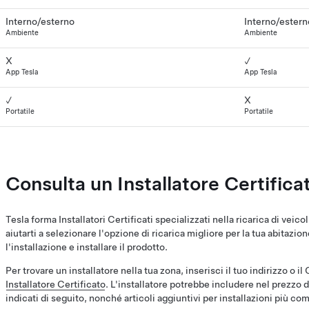
Interno/esterno
Interno/estern
Ambiente
Ambiente
X
✓
App Tesla
App Tesla
✓
X
Portatile
Portatile
Consulta un Installatore Certifica
Tesla forma Installatori Certificati specializzati nella ricarica di veico
aiutarti a selezionare l'opzione di ricarica migliore per la tua abitazio
l'installazione e installare il prodotto.
Per trovare un installatore nella tua zona, inserisci il tuo indirizzo o i
Installatore Certificato
. L'installatore potrebbe includere nel prezzo de
indicati di seguito, nonché articoli aggiuntivi per installazioni più co