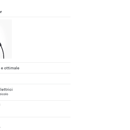
r
 e ottimale
lettrici
eicolo
1
o