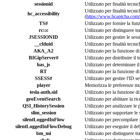
sessionid
Utilizzato per finalità tecni
Utilizzato per finalità tecnich
hc_accessibility
(
https://www.hcaptcha.com/a
TS#
Utilizzato per fornire la fun
rc::c
Utilizzato per distinguere tr
JSESSIONID
Utilizzato per gestire le ses
__cfduid
Utilizzato per finalità tecni
AKA_A2
Utilizzato per la funzione d
BIGipServer#
Utilizzato per distribuire il 
has_js
Utilizzato per determinare i
RT
Utilizzato per la funzione d
SSESS#
Utilizzato per gestire l'ID se
player
Memorizza le preferenze mul
tesla-auth.sid
Utilizzato per la funzione di
geoEventSearch
Utilizzato per abilitare la ri
QSI_HistorySession
Utilizzato per analizzare le 
slim_session
Utilizzato per supportare le 
silentLoggedInFlow
Utilizzato per precompilare
silentLoggedInFlowDebug
Utilizzato per eseguire il d
bm_mi
Utilizzato per distinguere tr