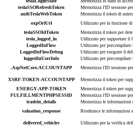
teslaLoginState
Memorizza lo stato di access
teslaSSORefreshToken
Memorizza l'ID sessione per 
authTeslaWebToken
Memorizza il token di autent
oxpOriUrl
Utilizzato per la funzione di
teslaSSOIdToken
Memorizza il token per deter
tesla_logged_in
Utilizzato per supportare il
LoggedInFlow
Utilizzato per precompilare
LoggedInFlowDebug
Utilizzato per eseguire il d
loggedInUserInfo
Utilizzato per precompilare
.AspNetCore.ACCOUNTAPP
Memorizza l'ID sessione per
XSRF-TOKEN-ACCOUNTAPP
Memorizza il token per supp
ENERGY-APP-TOKEN
Memorizza il token per supp
FULFILLMENTPHPSESSID
Memorizza l'ID sessione per 
tradein_details
Memorizza le informazioni su
valuation_response
Restituisce le informazioni s
delivered_vehicles
Utilizzato per la verifica del