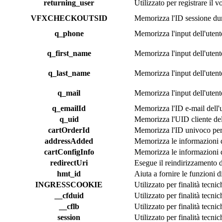
returning_user
Utilizzato per registrare il v
VFXCHECKOUTSID
Memorizza l'ID sessione dura
q_phone
Memorizza l'input dell'utent
q_first_name
Memorizza l'input dell'utent
q_last_name
Memorizza l'input dell'utent
q_mail
Memorizza l'input dell'utent
q_emailId
Memorizza l'ID e-mail dell'ut
q_uid
Memorizza l'UID cliente dell'
cartOrderId
Memorizza l'ID univoco per g
addressAdded
Memorizza le informazioni di
cartConfigInfo
Memorizza le informazioni d
redirectUri
Esegue il reindirizzamento d
hmt_id
Aiuta a fornire le funzioni d
INGRESSCOOKIE
Utilizzato per finalità tecni
__cfduid
Utilizzato per finalità tecni
__cflb
Utilizzato per finalità tecni
session
Utilizzato per finalità tecni