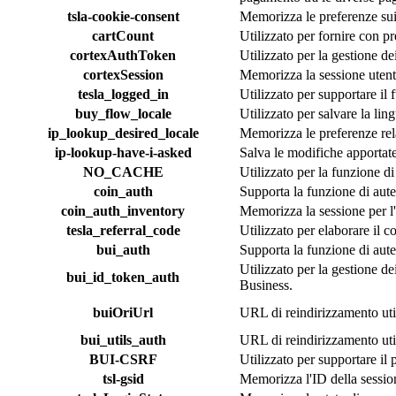
tsla-cookie-consent
Memorizza le preferenze su
cartCount
Utilizzato per fornire con pr
cortexAuthToken
Utilizzato per la gestione de
cortexSession
Memorizza la sessione utente
tesla_logged_in
Utilizzato per supportare il
buy_flow_locale
Utilizzato per salvare la ling
ip_lookup_desired_locale
Memorizza le preferenze rela
ip-lookup-have-i-asked
Salva le modifiche apportate 
NO_CACHE
Utilizzato per la funzione d
coin_auth
Supporta la funzione di aute
coin_auth_inventory
Memorizza la sessione per l
tesla_referral_code
Utilizzato per elaborare il co
bui_auth
Supporta la funzione di aute
Utilizzato per la gestione de
bui_id_token_auth
Business.
buiOriUrl
URL di reindirizzamento util
bui_utils_auth
URL di reindirizzamento util
BUI-CSRF
Utilizzato per supportare il 
tsl-gsid
Memorizza l'ID della session