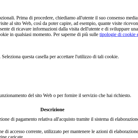
opzionali. Prima di procedere, chiediamo all'utente il suo consenso media
e al sito Web, così da poter capire, ad esempio, quante visite ricevono i
te di ricavare informazioni dalla visita dell'utente e di sviluppare una m
 cookie in qualsiasi momento. Per saperne di più sulle
tipologie di cookie e
. Seleziona questa casella per accettare l'utilizzo di tali cookie.
funzionamento del sito Web o per fornire il servizio che hai richiesto.
Descrizione
ione di pagamento relativa all'acquisto tramite il sistema di elaborazion
e di accesso corrente, utilizzato per mantenere le azioni di elaborazion
ine caricate.