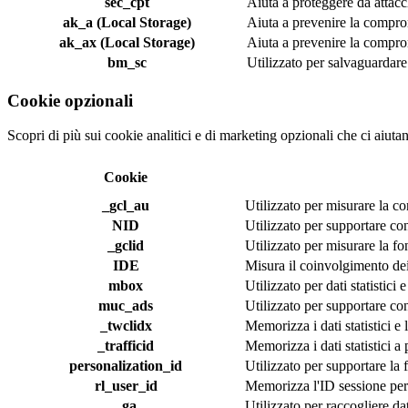
sec_cpt
Aiuta a proteggere da attacc
ak_a (Local Storage)
Aiuta a prevenire la compro
ak_ax (Local Storage)
Aiuta a prevenire la compro
bm_sc
Utilizzato per salvaguardare 
Cookie opzionali
Scopri di più sui cookie analitici e di marketing opzionali che ci aiutan
Cookie
_gcl_au
Utilizzato per misurare la co
NID
Utilizzato per supportare con
_gclid
Utilizzato per misurare la fo
IDE
Misura il coinvolgimento dei 
mbox
Utilizzato per dati statistici 
muc_ads
Utilizzato per supportare con
_twclidx
Memorizza i dati statistici e 
_trafficid
Memorizza i dati statistici a 
personalization_id
Utilizzato per supportare la 
rl_user_id
Memorizza l'ID sessione per i
_ga
Utilizzato per raccogliere dat