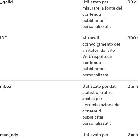
_gclid
Utilizzato per
90 gi
misurare la fonte dei
contenuti
pubblicitari
personalizzati.
IDE
Misura il
390 g
coinvolgimento dei
visitatori del sito
Web rispetto ai
contenuti
pubblicitari
personalizzati.
mbox
Utilizzato per dati
2 ann
statistici e altre
analisi per
l'ottimizzazione dei
contenuti
pubblicitari
personalizzati.
muc_ads
Utilizzato per
2 ann