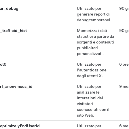
ar_debug
Utilizzato per
90 gi
generare report di
debug temporanei.
_trafficid_hist
Memorizza i dati
90 gi
statistici a partire da
sorgenti e contenuti
pubblicitari
personalizzati.
ct0
Utilizzato per
6 ore
l'autenticazione
degli utenti X.
rl_anonymous_id
Utilizzato per
9 me
analizzare le
interazioni dei
visitatori
sconosciuti con il
sito Web.
optimizelyEndUserId
Utilizzato per
6 me