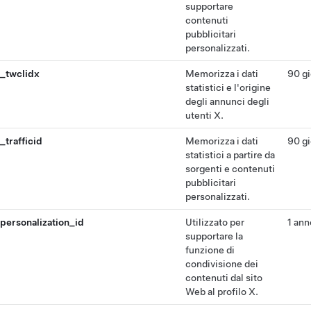
supportare
contenuti
pubblicitari
personalizzati.
_twclidx
Memorizza i dati
90 gi
statistici e l'origine
degli annunci degli
utenti X.
_trafficid
Memorizza i dati
90 gi
statistici a partire da
sorgenti e contenuti
pubblicitari
personalizzati.
personalization_id
Utilizzato per
1 ann
supportare la
funzione di
condivisione dei
contenuti dal sito
Web al profilo X.