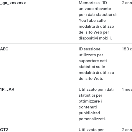
_ga_xxxxxxx
Memorizza l'ID
2 ann
univoco rilevante
per i dati statistici di
YouTube sulle
modalità di utilizzo
del sito Web per
dispositivi mobili.
AEC
ID sessione
180 g
utilizzato per
supportare dati
statistici sulle
modalità di utilizzo
del sito Web.
1P_JAR
Utilizzato per i dati
1 me
statistici per
ottimizzare i
contenuti
pubblicitari
personalizzati.
OTZ
Utilizzato per
2 ann