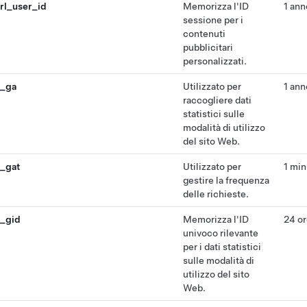
rl_user_id
Memorizza l'ID
1 ann
sessione per i
contenuti
pubblicitari
personalizzati.
_ga
Utilizzato per
1 ann
raccogliere dati
statistici sulle
modalità di utilizzo
del sito Web.
_gat
Utilizzato per
1 min
gestire la frequenza
delle richieste.
_gid
Memorizza l'ID
24 o
univoco rilevante
per i dati statistici
sulle modalità di
utilizzo del sito
Web.