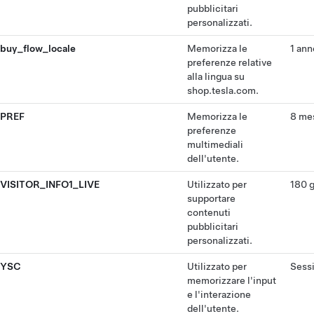
pubblicitari
personalizzati.
buy_flow_locale
Memorizza le
1 ann
preferenze relative
alla lingua su
shop.tesla.com.
PREF
Memorizza le
8 me
preferenze
multimediali
dell'utente.
VISITOR_INFO1_LIVE
Utilizzato per
180 g
supportare
contenuti
pubblicitari
personalizzati.
YSC
Utilizzato per
Sess
memorizzare l'input
e l'interazione
dell'utente.