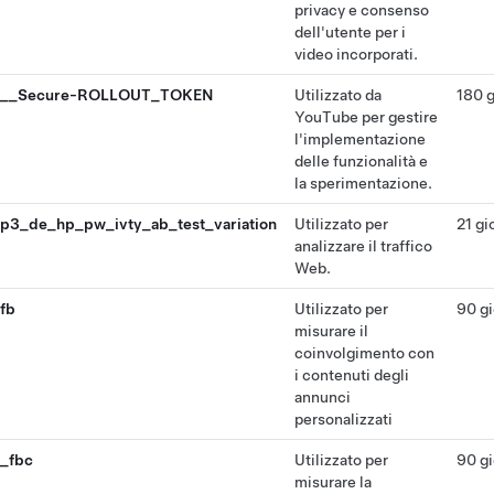
privacy e consenso
dell'utente per i
video incorporati.
__Secure-ROLLOUT_TOKEN
Utilizzato da
180 g
YouTube per gestire
l'implementazione
delle funzionalità e
la sperimentazione.
p3_de_hp_pw_ivty_ab_test_variation
Utilizzato per
21 gi
analizzare il traffico
Web.
fb
Utilizzato per
90 gi
misurare il
coinvolgimento con
i contenuti degli
annunci
personalizzati
_fbc
Utilizzato per
90 gi
misurare la