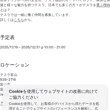
世界トップレベルの安全性、テスラ独自のオートパイロット、爽快な加
速と様々な魅力を持つテスラ。日本でも多くの方々がテスラを
選ぶ理由
とは？
テスラでは一緒に働く仲間を募集しています。
詳しくは
こちら
から。
予定表
2025/11/19～2026/12/31 @ 10:00 - 21:00
ロケーション
テスラ富山
939-2716
富山市
富山県富山市婦中町下轡田１６５−１
Cookieを使用してウェブサイトの改善に向けて
Japan
ご協力ください
アクセスマップ
Cookieを使用して、お客様のデバイスから得たデータを処
理することでウェブサイトのパフォーマンスを解析し、広