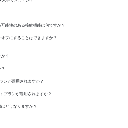
を入手できますか?
によるスタンダードコネクティビティ利用
客様がサブスクリプションの支払者として
両方で音楽とメディアストリーミングにア
ともできるものがあります。ただし、携帯
、貸主にTeslaアカウントのメイン支
続によりご利用いただけます。
ョンが必要です。
ムコネクティビティに登録し、Tesla
超える場合、当社は接続帯域幅を削減す
る可能性のある接続機能は何ですか？
やサードパーティのライセンスを使用する
aアプリからプレミアムコネクティビティの領
場合があります。現在変更される可能性の
をオフにすることはできますか？
スタマーサポート チームまでご連絡くだ
ナビゲーション、ボイスコマンドなどが含
できます。
すか？
が尽きるまでスタンダードコネクティビティ
ービスに必要な改造やアップグレードを除
か？
切り替えます。
で利用できるようになると、お客様はコネ
を無料で利用できます（車両に外部から提
例：電気通信ネットワーク）は、お客様の
プランが適用されますか？
ビスを追加で利用できるようになると、お
ては、車が有効な間は引き続き
上記
のプレミ
ります。次の手順で、お使いの車両に無料
個人間で売却された場合は、次のオーナー
ィ プランが適用されますか？
できます：
はサービスに必要な改造またはアップグレ
されたTesla車両については、車両の寿
ご利用いただけます（ただし車両に外部か
録はどうなりますか？
ードを除く。例：通信ネットワーク）。
ントから削除されると、関連するプレミア
esla認定中古車両には、車両の寿命が尽き
されます。
クティビティ」が表示されます。
（車両に外部から提供される機能やサービ
更されたテスラ車両については、プレミアム
、プレミアムコネクティビティ トライアル
）。
ネクティビティ トライアルが適用されて