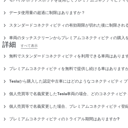
モバイル ホットスポットを使用してプレミアムコネクティビティ
す。
されます。
ます。
動画ストリーミングやインターネットブラウザなど、Wi-Fi接続
第三者を通して車両をリースしている場合は、直接連絡して、お
スタンダードコネクティビティとプレミアムコネクティビティの
の機能の中には、携帯電話のホットスポットでご利用いただくこ
割り当てられているかどうかを確認してください。そうでない場合は
データ使用量の超過に制限はありますか？
注記:
安全性に関する重要な更新は、引き続き、車両のセルラー接
クセスするには、ストリーミングサービスの有料サブスクリプシ
電話のキャリアの料金や制限の対象となります。
払者として割り当てるよう依頼してください。これにより、プレミア
はい。データ使用量が過剰であるとみなされ、1日の適正使用量を
アプリから直接支払い方法を管理することができます。
る権利を有します。
スタンダードコネクティビティの有効期限が切れた後に制限され
スタンダードコネクティビティがなくなるとと、セルラーデータ
注記：
リース車両がTesla アカウントから削除されると、Tesl
機能など、一部の接続機能へのアクセスが変更または削除される
車両のタッチスクリーンからプレミアムコネクティビティの購入
収書へのアクセスができなくなります。領収書を受け取るには、カ
あるこれらのスタンダードコネクティビティ機能には、マップ、
詳細
はい。次の手順で、車両のタッチスクリーンでの購入機能を制限
さい。
すべて表示
まれます。
Teslaアプリを開きます。
無料でスタンダードコネクティビティを利用できる車両はありま
ご希望の車両を選択してください。
2022年7月19日以前に注文されたすべての新車に、車両の寿命
「アップグレード」> 「管理」を選択します。
機能が無料で適用されます（車両に外部から提供される機能やサ
プレミアムコネクティビティを無料で提供し続ける車はあります
車内アップグレードの場合は、オンまたはオフにスライドして
く。例：通信ネットワーク）。将来的にアプリやサービスを追加
車両の寿命が尽きるまで既存のプレミアムコネクティビティ機能
クティビティプランをアップグレードできるようになります。
供される機能やサービスに必要な改造やアップグレードを除く。
Teslaから購入した認定中古車にはどのようなコネクティビティ 
Tesla車両と注文日によって異なります。将来的にアプリやサー
2020年1月16日以前に購入されたTeslaの認定中古車両につい
客様はコネクティビティプランをアップグレードできるようにな
アムコネクティビティ機能を無料でご利用いただけます。また、
個人売買等で名義変更したTesla車両の場合、どのコネクティビテ
のプレミアム コネクティビティがあるかどうかを確認することが
の方も利用可能です（ただし車両に外部から供給される機能また
個人間または第三者経由で購入し、2020年1月20日以前に名義変更
ードを除く。例：通信ネットワーク）。
命が尽きるまで
上記
のプレミアムコネクティビティ機能を無料で
個人売買等で名義変更した場合、プレミアムコネクティビティ登
Teslaアプリを開きます。
ら供給される機能またはサービスに必要な改造またはアップグレ
車両を売却し、名義変更を行った場合、その車両がTeslaアカウ
「アップグレード」> 「管理」を選択します。
2020年1月16日から2022年7月19日までに購入されたすべてのT
ムコネクティビティのサブスクリプションは自動的にキャンセル
対象となる場合、「有効」タブの下に「無料のプレミアムコネ
プレミアムコネクティビティのトライアル期間はありますか?
るまでスタンダードコネクティビティ機能が無料で適用されます
2020年1月20日以降に個人間または第三者経由で購入し名義変
お客様のTesla車両モデル、トリム、年式および注文日によって
スに必要な改造やアップグレードを除く。例：通信ネットワーク
コネクティビティが適用されない場合、または有効なプレミアムコ