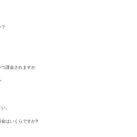
か？
ムコネクティビティにご登録いただけます。
次のとおりです。
を更新する方法は次のとおりです。
ンロードして表示する方法は次のとおりで
いつ課金されますか
す。また、該当する場合は、トライアル期
す。
か
。
ブスクリプションでは1つのお支払い方法
認した後、支払い手続きを完了してくださ
方法を変更しても、有効な車両のサブスクリプ
払い方法を使用することができます。
の下部にあります。
象となるお客様
であればご登録いただけま
クリプション請求書をダウンロードすること
アプリが最新バージョンであることを確認して
さい。
、プレミアムコネクティビティ登録の対象
ションの対象であるかどうかを確認する方
金はいくらですか?
するには：
ダ、メキシコおよびプエルトリコ
車として納車した最初の日、または車両の
）のいずれか早い方から8年間適用されま
。
？