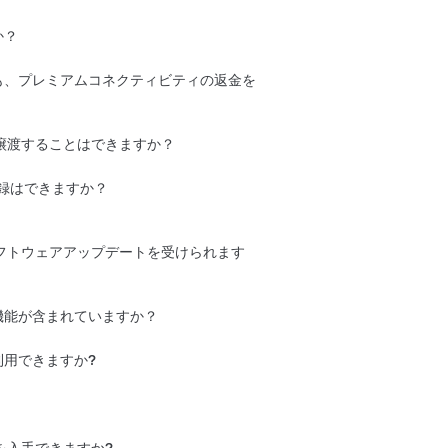
ア、ベルギー、クロアチア、チェコ共和
スタンダードコネクティビティの残りの期
slaアプリでいつでもキャンセルできま
ーク、エストニア、フィンランド、フラ
でご利用可能です。プレミアムコネクティ
ィに登録するオプションが表示されます。
か？
するオプションが表示されます。
ツ、ギリシャ、ハンガリー、アイスラン
または
Teslaアプリ
で確認できます。
ムコネクティビティの購入は、必要なソフ
てください。
ランド、イタリア、リトアニア、ルクセ
のTeslaアプリをダウンロードしてくださ
ている際にご利用いただけます。
も、プレミアムコネクティビティの返金を
オランダ、ノルウェー、ポーランド、ポ
eslaアプリでサブスクリプション購入
ルーマニア、スロベニア、スロバキア、
一部または全額を返金することはできませ
スウェーデン、スイス、トルコ、および
き、請求期間最終日まで引き続きプレミア
譲渡することはできますか？
す。
ウェアが最新バージョンにアップデートさ
別の車両に譲渡することはできません。現
す。
オーストラリア、ニュージーランド、香
する方法は、次のとおりです。
セルすることはできます。あるいは
お客様
登録はできますか？
、マレーシア、日本、フィリピン、シン
ーンまたはTeslaアプリからプレミアム
ティビティに登録することができ、お支払
韓国、台湾およびタイ
フトウェアアップデートを受けられます
す。
次のとおりです。
用できます。
ワイヤレス ソフトウェアア
ご覧ください
ンセルした場合、毎月のサブスクリプショ
。
機能が含まれていますか？
現在の請求対象期間の残りの期間で引き続
いたルート、スーパーチャージャーの空き
ゲーション機能を引き続きご利用いただけ
用できますか?
aが新車として納車した最初の日、または
す。
 ラジオ、USBドライブからの再生機能を
て使用）のいずれか早い方から8年間適用
ンダードコネクティビティの残りの期間が
認した後、支払い手続きを完了してくださ
ネクティビティプランがオートパイロット
したプレミアムコネクティビティが必要で
ューマップとリアルタイム交通情報が追加
ソフトウェアアップデートにアクセスでき