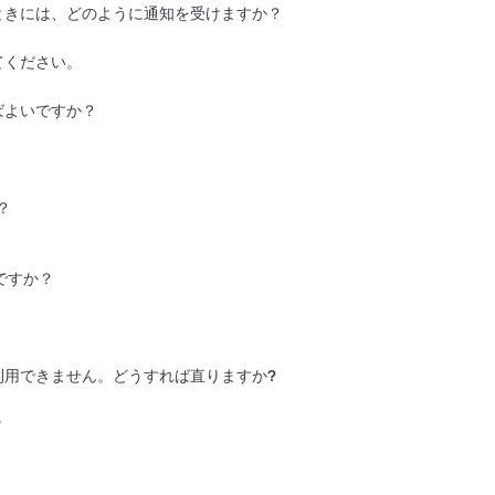
下部へ移動して「価格詳細を表示」を選択
ときには、どのように通知を受けますか？
クティビティトライアルが提供されま
でスタンダードコネクティビティが、追加費
イアルをご利用いただけるかどうかを確認
ネクティビティへの登録方法に関する詳細を
は
Teslaアプリで車両のオーナーシップを
使用が開始された日（例：デモンストレー
アムコネクティビティにご登録いただけま
リでトライアルの有効期限日を確認するこ
することはできません。
てください。
間適用されます。将来的にアプリやサービ
あるか確認することができます。
プランをアップグレードできるようになり
れたTesla車両は、追加費用なしで、車
ばよいですか？
だけます (ただし車両に外部から提供さ
クリーンで「コントロール」をタップしま
」の順にタップします。
。例：通信ネットワーク）。2022年7月
携帯電話接続の強度を確認できます。
。
la車両で車両の寿命が尽きるまでのスタン
」を見つけます。
電話の通信塔の電波受信範囲内で利用する
が新車として納車した最初の日、または車
ムコネクティビティの登録があるかどうか
ス車両として使用）のいずれか早い方から
？
信会社により提供されるものであるため、
。ノートパソコンを自宅のWi-Fiに接続
していた車両については、購入日または製
ですか？
ください。
ご利用いただけません。
てください。
切れになっていないこと。
不安定になる可能性があります。接続を改
加入していること。
利用できません。どうすれば直りますか?
続が安定していることを確認します。次
トして、1つまたは複数の機能が動作し
?
うな場所を走行してください。
クティビティとプレミアム コネクティビ
さい。
、サード パーティのストリーミングサー
ない場合は、カスタマーサポート チーム
ィのストリーミング サービスに加入して