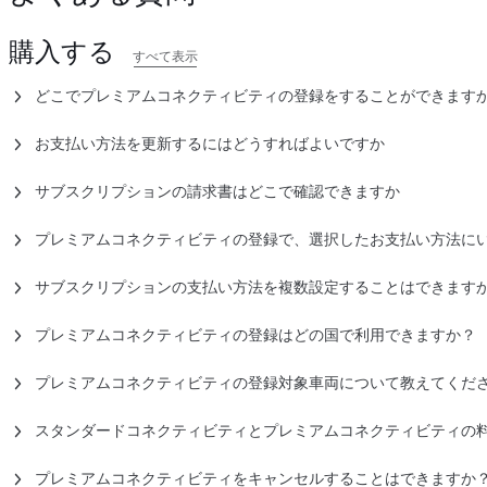
購入する
すべて表示
どこでプレミアムコネクティビティの登録をすることができます
お客様の車両が対象車である場合
、Teslaアプリからプレミア
お支払い方法を更新するにはどうすればよいですか
Teslaアプリからプレミアムコネクティビティに登録する方法は
プレミアムコネクティビティ サブスクリプションのお支払い方法
サブスクリプションの請求書はどこで確認できますか
Teslaアプリを開きます。
Teslaアプリを開きます。
プレミアムコネクティビティのサブスクリプション請求書をダウ
車両を選択します。
「アップグレード」をタップします。
す。
「アップグレード」をタップします。
プレミアムコネクティビティの登録で、選択したお支払い方法に
「管理」をタップします。
「ソフトウェアアップデート」をタップします。
サブスクリプションを購入すると、お支払いはすぐに開始されま
「プレミアムコネクティビティ」をタップします。
Teslaアプリを開きます。
プレミアムコネクティビティの隣にある「追加」をタップしま
間の終了後からお支払いいただけます。
サブスクリプションの支払い方法を複数設定することはできます
ドロップダウンからご希望のお支払い方法を選択してください
「アップグレード」をタップします。
請求オプションを選択します。
はい。お支払い方法を編集または追加することができます。 各サ
「管理」をタップします。
「チェックアウト」をタップします。お支払い方法の詳細を確
TeslaアプリのウォレットまたはTeslaアカウントでお支払い
のみを使用できますが、サブスクリプションによって異なるお支
プレミアムコネクティビティの登録はどの国で利用できますか？
「サブスクリプション」をタップします。 請求書はスクリーン
い。
ションのお支払いは自動的に変更されません。
プレミアムコネクティビティは、現在、以下の国にお住まいで
対
Teslaアカウントで「車の管理」>「ドキュメント」からサブス
す。
注記：
Teslaアプリからこの機能にアクセスするには、Tesla
プレミアムコネクティビティの登録対象車両について教えてくだ
もできます。
ください。
お客様のTesla車両モデル、トリム、年式および注文日によって
車両が異なります。プレミアム コネクティビティのサブスクリプ
スタンダードコネクティビティとプレミアムコネクティビティの料
車両のタッチスクリーンからプレミアムコネクティビティに登録
法は、次のとおりです：
北米
米国、カナ
スタンダードコネクティビティは、追加費用なしで、Teslaが新
使用が開始された日（例：試乗車またはサービス車両として使用
車両のタッチスクリーンから「コントロール」をタップします
プレミアムコネクティビティをキャンセルすることはできますか
Teslaアプリを開きます。