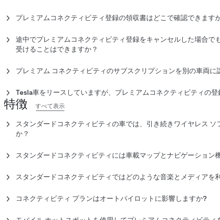
ヨーロッパ
オーストリ
す。認定中古車を購入される場合、お客様には車両に適用される
「アップグレード」をタップします。
はい。プレミアムコネクティビティのサブスクリプションは、 Te
Tap ‘Upgrades’ > ‘Software Upgrades.’
国、デンマ
間が通知されます。プレミアムコネクティビティは月払いの登録
お客様の車両が対象車である場合、プレミアムコネクティビテ
す。
プレミアムコネクティビティ登録の領収書はどこで確認できます
お客様が対象である場合、プレミアムコネクティビティに登録
ンス、ドイ
ビティのサブスクリプションの価格は、車両のタッチスクリーン
登録するには、「スワイプして購入」を選択します。プレミア
Teslaアプリでプレミアムコネクティビティのレシートを確認し
ド、アイル
Teslaアプリからサブスクリプションをキャンセルするには、以下
トウェアアップデートが完了している状態で、車両が駐車され
途中でプレミアムコネクティビティ登録をキャンセルした場合で
ンブルグ、
い。
Teslaアプリでレシートを確認するには：
請求先住所またはクレジットカードが登録されていない場合は、T
受けることはできますか？
ルトガル、
を完了してください。
いいえ。プレミアムコネクティビティのサブスクリプションは、
スペイン、
Teslaアプリを開きます。
サブスクリプションをキャンセルする
ん。プレミアムコネクティビティの登録はいつでもキャンセルで
英国
注記：
プレミアム コネクティビティのサブスクリプションを別の車両に
「アップグレード」>「アップグレードの管理」をタップしま
車両のタッチスクリーンから登録するには、車両のソフト
ムコネクティビティ機能にアクセスできます。
れている必要があります。
いいえ。プレミアム コネクティビティのサブスクリプションを、
プレミアムコネクティビティを見つけて「管理」をタップしま
アジア太平洋
中国本土、
プレミアムコネクティビティのサブスクリプションをキャンセル
在のプレミアム コネクティビティのサブスクリプションをキャン
Tesla車をリースしていますが、プレミアムコネクティビティの
港、マカオ
の別の車両が対象となっている場合
、その別の車両のタッチスクリ
特徴
はい。Teslaで車両をリースしている場合は、プレミアムコネク
すべて表示
Teslaアプリを開きます。
ガポール、
コネクティビティにご登録いただけます。
い方法を管理できます。
「アップグレード」> 「管理」を選択します。
スタンダードコネクティビティの車では、引き続きワイヤレス ソ
プレミアムコネクティビティを見つけて「管理」をタップしま
Teslaアプリからプレミアムコネクティビティに登録する方法は
か？
「サブスクリプションのキャンセル」をタップします。
はい。すべての車両でワイヤレス ソフトウェアアップデートを利
Teslaアプリを開きます。
注記：
ップデートおよび最新バージョンの確認方法についてはこちらを
プレミアムコネクティビティのサブスクリプションをキャ
スタンダードコネクティビティには車載マップとナビゲーション
車両を選択します。
ン料金は日割り計算されません。キャンセルが処理された後も、
はい。スタンダードコネクティビティの車両は、交通状況に基づ
「アップグレード」をタップします。
きプレミアムコネクティビティ機能をご利用いただけます。
状況などプレミアムコネクティビティの車両と同様の地図とナビ
「ソフトウェアアップデート」をタップします。
スタンダードコネクティビティではどのような音楽とメディアを利
ます。スタンダードコネクティビティは、追加費用なしで、Tesl
プレミアムコネクティビティの隣にある「追加」をタップしま
®
スタンダードコネクティビティでは、Bluetooth
ペアリング、FM
車両の使用が開始された日（例：試乗車またはサービス車両とし
請求オプションを選択します。
提供します。
コネクティビティ プランはオートパイロットに影響しますか?
されます。認定中古車を購入される場合、車両に適用されるスタ
「チェックアウト」をタップします。お支払い方法の詳細を確
いいえ。車のソフトウェアが最新の状態に保たれている限り、コ
車内ストリーミングの音楽やメディアには、セルラー通信を利用
通知されます。プレミアムコネクティビティでは、サテライトビ
い。
に影響することはありません。なお、すべての車両はワイヤレス