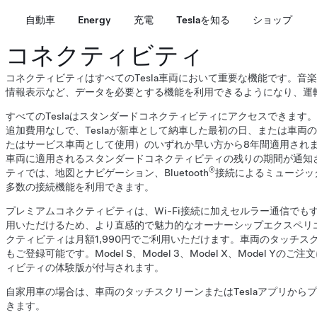
自動車
Energy
充電
Teslaを知る
ショップ
コネクティビティ
コネクティビティはすべてのTesla車両において重要な機能です。音
情報表示など、データを必要とする機能を利用できるようになり、運
すべてのTeslaはスタンダードコネクティビティにアクセスできます
追加費用なしで、Teslaが新車として納車した最初の日、または車両
たはサービス車両として使用）のいずれか早い方から8年間適用され
車両に適用されるスタンダードコネクティビティの残りの期間が通知
®
ティでは、地図とナビゲーション、Bluetooth
接続によるミュージック
多数の接続機能を利用できます。
プレミアムコネクティビティは、Wi-Fi接続に加えセルラー通信で
用いただけるため、より直感的で魅力的なオーナーシップエクスペリ
クティビティは月額1,990円でご利用いただけます。車両のタッチス
もご登録可能です。Model S、Model 3、Model X、Model 
ィビティの体験版が付与されます。
自家用車の場合は、車両のタッチスクリーンまたはTeslaアプリから
きます。