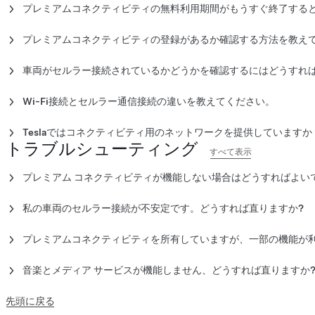
期間の対象車両は異なります。車両をご注文いただく際に、画面
プレミアムコネクティビティの無料利用期間がもうすぐ終了する
いない場合には、登録の対象になる前に30日間のプレミアムコネ
2022年7月20日以降に購入されたすべてのTesla認定中古車両
すると、納車日から開始するプレミアム コネクティビティ トラ
Teslaでは、無料利用期間が終了する1週間前に、プレミアムコ
す。トライアルは、名義変更された日より適用されます。購入者
用なしで、Teslaが新車として納車した最初の日、または車両の
できます。トライアル期間の終了後は、Teslaアプリよりプレミ
自動メールでご案内しています。次の手順に従って、Teslaアプ
申請する必要があります。
トライアルを延期したり、期間を変更
プレミアムコネクティビティの登録があるか確認する方法を教え
ターまたはサービス車両として使用）のいずれか早い方から8年
す。
ともできます。
次の手順でTeslaアプリでプレミアムコネクティビティの登録が
スを追加で利用できるようになると、お客様はコネクティビティ
2020年7月20日以前に個人間または第三者経由で購入し名義変更さ
車両がセルラー接続されているかどうかを確認するにはどうすれ
ます。
Teslaアプリを開きます。
両の寿命が尽きるまでスタンダードコネクティビティをご利用いた
Teslaアプリを開きます。
車両のセルラー接続ステータスを表示するには、車両のタッチス
「アップグレード」>「管理」>「プレミアムコネクティビティ
れる機能またはサービスに必要な改造またはアップグレードを除く
「アップグレード」> 「管理」を選択します。
す。右上にバーを表示するアイコンを見つけます。バーの数は、
Wi-Fi接続とセルラー通信接続の違いを教えてください。
トライアルの有効期限日を確認するには、詳細をご覧ください
20日以降に個人間または第三者経由で購入し名義変更されたTes
「有効」ステータスの下にある「プレミアムコネクティビティ
セルラー通信接続には、ワイヤレスデータを利用するため、携帯
ダードコネクティビティがない車両は、追加費用なしで、Tesla
また、次の手順に従って、車両のタッチスクリーンからプレミア
必要があるだけです。スマートフォンの機能と似ています。
両の使用が開始された日（例：デモンストレーターまたはサービ
Teslaではコネクティビティ用のネットワークを提供していますか
を確認することができます。
トラブルシューティング
適用される8年間の残り期間が適用されます。
いいえ。コネクティビティ ネットワークはお住いの地域の電気通
すべて表示
Wi-Fi接続ではルーターが近くに設置されていなければなりません
Teslaは接続状況やサービス範囲については責任を負いかねます。
する方法と同様です。
「コントロール」>「予約」をタップします。
注記：
車両が最初に販売されてから再販されるまでTeslaが所有
プレミアム コネクティビティが機能しない場合はどうすればよい
プレミアムコネクティビティがリストについてはこちらをご覧
造日に関わらず、車が有効な間はプレミアムコネクティビティを
プレミアム コネクティビティが機能しない場合は、以下を確認し
私の車両のセルラー接続が不安定です。どうすれば直りますか?
プレミアム コネクティビティのサブスクリプションが有効期限
環境や技術的な問題など、いくつかの理由により、車両の接続が
アクセスを試みたサードパーティのストリーミング サービスに
善するには、次のいずれかの方法をお試しください。
プレミアムコネクティビティを所有していますが、一部の機能が
Tesla車両のソフトウェアが最新バージョンであること。
まず、車両のソフトウェアが最新バージョンであり、セルラー接
Tesla車両のセルラー通信接続が安定していること。
車両のタッチスクリーンを再起動します。
に、プレミアムコネクティビティに関連するさまざまな機能をテス
音楽とメディア サービスが機能しません、どうすれば直りますか
Tesla車両がWi-Fiに接続されていません。
地域によってセルラー接続が強い場合がありますので、そのよ
ないかどうかを確認します。
プレミアム コネクティビティをご利用の場合、スタンダード コネ
問題が解決しない場合は、Teslaアプリでサービスを予約してくだ
ティの両方で音楽とメディアストリーミングをご利用いただくには
先頭に戻る
プレミアムコネクティビティに関連付けられた機能の1つが動作し
ビスへの有料サブスクリプションが必要になります。サードパーテ