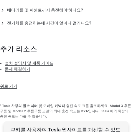
매일 저녁 차량을 충전기에 연결하여 배터리를 완전 충전하기를
배터리를 몇 퍼센트까지 충전해야 하나요?
권장드립니다. 야간 전기 요금이 낮은 경우에는 충전 시간을 전기
사용량이 적은 시간으로 설정합니다.
설치된 배터리를 고려하여 Tesla 차량에 적합한 충전 한도까지 배
전기차를 충전하는데 시간이 얼마나 걸리나요?
터리를 충전하세요. 차량의 충전 한도를 조정하려면 터치스크린
이나 Tesla 앱에서 충전 화면을 열고 슬라이더를 조절하세요. 최적
Tesla 차량 충전 속도는
모바일 커넥터
또는
월 커넥터
사용 여부
의 성능을 위해 배터리별로 충전 습관을 다르게 설정해야 합니다.
와 차량 모델에 따라 다릅니다. 타사 전기차의 충전 속도에 대한 내
차량의 터치스크린에 배터리의 권장 충전 한도가 표시됩니다. 타
용은 차량 제조사 지침을 참조하세요.
추가 리소스
사 전기차의 경우에는 차량 제조사의 지침을 참조하세요.
설치 설명서 및 제품 가이드
문제 해결하기
위로 가기
1
Tesla 차량의
월 커넥터
및
모바일 커넥터
충전 속도 표를 참조하세요. Model 3 후륜
구동 및 Model Y 후륜구동 모델의 최대 충전 속도는 32A입니다. Tesla 이외 차량의
충전 속도는 다를 수 있습니다.
쿠키를 사용하여 Tesla 웹사이트를 개선할 수 있도