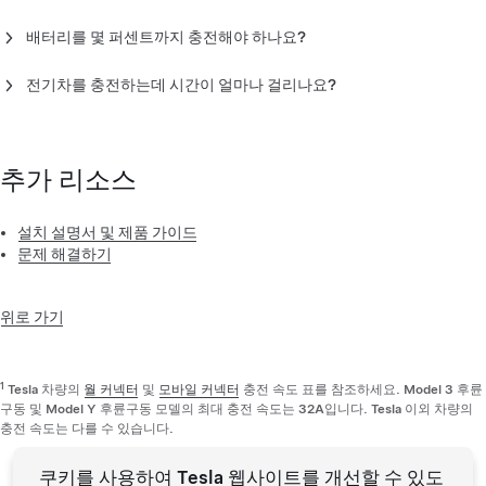
매일 저녁 차량을 충전기에 연결하여 배터리를 완전 충전하기를
배터리를 몇 퍼센트까지 충전해야 하나요?
권장드립니다. 야간 전기 요금이 낮은 경우에는 충전 시간을 전기
사용량이 적은 시간으로 설정합니다.
설치된 배터리를 고려하여 Tesla 차량에 적합한 충전 한도까지 배
전기차를 충전하는데 시간이 얼마나 걸리나요?
터리를 충전하세요. 차량의 충전 한도를 조정하려면 터치스크린
이나 Tesla 앱에서 충전 화면을 열고 슬라이더를 조절하세요. 최적
Tesla 차량 충전 속도는
모바일 커넥터
또는
월 커넥터
사용 여부
의 성능을 위해 배터리별로 충전 습관을 다르게 설정해야 합니다.
와 차량 모델에 따라 다릅니다. 타사 전기차의 충전 속도에 대한 내
차량의 터치스크린에 배터리의 권장 충전 한도가 표시됩니다. 타
용은 차량 제조사 지침을 참조하세요.
추가 리소스
사 전기차의 경우에는 차량 제조사의 지침을 참조하세요.
설치 설명서 및 제품 가이드
문제 해결하기
위로 가기
1
Tesla 차량의
월 커넥터
및
모바일 커넥터
충전 속도 표를 참조하세요. Model 3 후륜
구동 및 Model Y 후륜구동 모델의 최대 충전 속도는 32A입니다. Tesla 이외 차량의
충전 속도는 다를 수 있습니다.
쿠키를 사용하여 Tesla 웹사이트를 개선할 수 있도