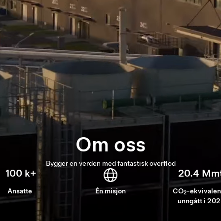
Om oss
Bygger en verden med fantastisk overflod
100 k+
20.4 Mm
Ansatte
Én misjon
CO
-ekvivalen
2
unngått i 20