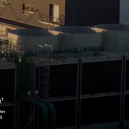
1
t
ter
23