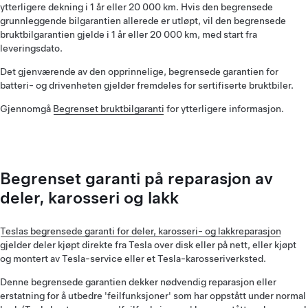
ytterligere dekning i 1 år eller 20 000 km. Hvis den begrensede
grunnleggende bilgarantien allerede er utløpt, vil den begrensede
bruktbilgarantien gjelde i 1 år eller 20 000 km, med start fra
leveringsdato.
Det gjenværende av den opprinnelige, begrensede garantien for
batteri- og drivenheten gjelder fremdeles for sertifiserte bruktbiler.
Gjennomgå
Begrenset bruktbilgaranti
for ytterligere informasjon.
Begrenset garanti på reparasjon av
deler, karosseri og lakk
Teslas begrensede garanti for deler, karosseri- og lakkreparasjon
gjelder deler kjøpt direkte fra Tesla over disk eller på nett, eller kjøpt
og montert av Tesla-service eller et Tesla-karosseriverksted.
Denne begrensede garantien dekker nødvendig reparasjon eller
erstatning for å utbedre 'feilfunksjoner' som har oppstått under normal