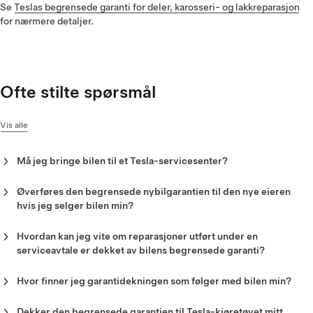
Se
Teslas begrensede garanti for deler, karosseri- og lakkreparasjon
for nærmere detaljer.
Ofte stilte spørsmål
Vis alle
Må jeg bringe bilen til et Tesla-servicesenter?
For å motta service dekket av en begrenset Tesla-garanti, må
du bringe bilen til et Tesla-servicesenter. For reparasjon eller
Øverføres den begrensede nybilgarantien til den nye eieren
vedlikehold som ikke dekkes av garantien, kan du imidlertid
hvis jeg selger bilen min?
bruke et Tesla servicesenter eller besøke ditt foretrukne
Ja. Den begrensede nybilgarantien vil følge Teslaen din og
servicesenter for andre biler enn Tesla. Tesla er ikke ansvarlig
overføres til den nye eieren når
overføringen av Tesla-eierskap
Hvordan kan jeg vite om reparasjoner utført under en
for problemer forårsaket av feilaktig reparasjon eller
utføres gjennom Tesla.
serviceavtale er dekket av bilens begrensede garanti?
vedlikehold utført av en tredjeparts servicesenter. Les mer om
Før serviceavtalen vil serviceteamet gjennomgå
de forskjellige servicealternativene som er tilgjengelig, og
avtaledetaljene dine, utføre fjerndiagnostisering og utarbeide
Hvor finner jeg garantidekningen som følger med bilen min?
hvordan du planlegger service i Tesla-appen
.
et første estimat for det kommende besøket ditt. Gå gjennom
De begrensede garantiene lenket ovenfor, skal kun brukes for
estimatet i Tesla-appen ved å trykke på «Service» > «Vis
generell kunnskap. Utfyllende informasjon som er relatert til
Dekker den begrensede garantien til Tesla-kjøretøyet mitt