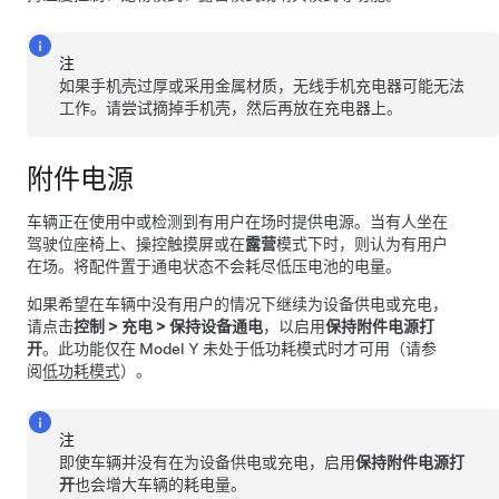
注
如果手机壳过厚或采用金属材质，无线手机充电器可能无法
工作。请尝试摘掉手机壳，然后再放在充电器上。
附件电源
车辆正在使用中或检测到有用户在场时提供电源。当有人坐在
驾驶位座椅上、操控触摸屏或在
露营
模式下时，则认为有用户
在场。将配件置于通电状态不会耗尽低压电池的电量。
如果希望在车辆中没有用户的情况下继续为设备供电或充电，
请点击
控制
>
充电
>
保持设备通电
，以启用
保持附件电源打
开
。此功能仅在
Model Y
未处于低功耗模式时才可用（请参
阅
低功耗模式
）。
注
即使车辆并没有在为设备供电或充电，启用
保持附件电源打
开
也会增大车辆的耗电量。