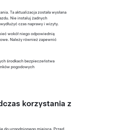
ia. Ta aktualizacja została wysłana
zdu. Nie instaluj żadnych
 wydłużyć czas naprawy i wizyty.
mieć wokół niego odpowiednią
mowe. Należy również zapewnić
nnych środkach bezpieczeństwa
arunków pogodowych
czas korzystania z
zie do uzgodnionego miejsca. Przed