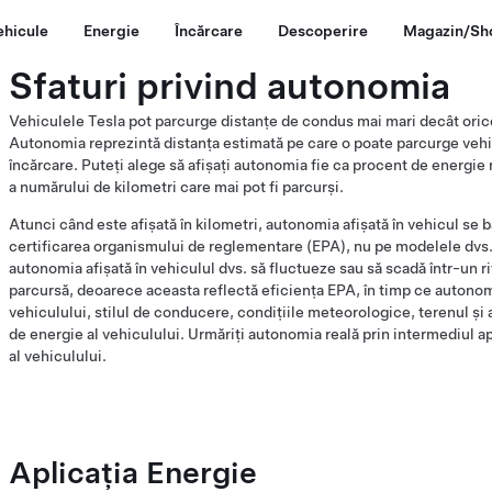
ehicule
Energie
Încărcare
Descoperire
Magazin/Sh
Sfaturi privind autonomia
Vehiculele Tesla pot parcurge distanțe de condus mai mari decât orice a
Autonomia reprezintă distanța estimată pe care o poate parcurge vehic
încărcare. Puteți alege să afișați autonomia fie ca procent de energie 
a numărului de kilometri care mai pot fi parcurși.
Atunci când este afișată în kilometri, autonomia afișată în vehicul se 
certificarea organismului de reglementare (EPA), nu pe modelele dvs
autonomia afișată în vehiculul dvs. să fluctueze sau să scadă într-un rit
parcursă, deoarece aceasta reflectă eficiența EPA, în timp ce autonom
vehiculului, stilul de conducere, condițiile meteorologice, terenul și 
de energie al vehiculului. Urmăriți autonomia reală prin intermediul ap
al vehiculului.
Aplicația Energie