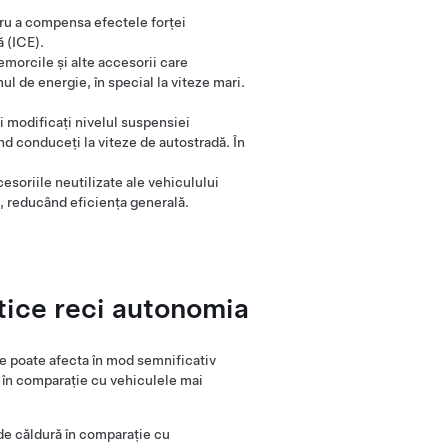
ru a compensa efectele forței
ă (ICE).
emorcile și alte accesorii care
 de energie, în special la viteze mari.
i modificați nivelul suspensiei
d conduceți la viteze de autostradă. În
soriile neutilizate ale vehiculului
, reducând eficiența generală.
tice reci autonomia
ce poate afecta în mod semnificativ
 în comparație cu vehiculele mai
 de căldură în comparație cu