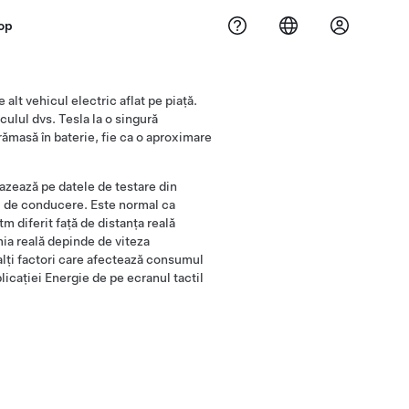
op
lt vehicul electric aflat pe piață.
ulul dvs. Tesla la o singură
rămasă în baterie, fie ca o aproximare
bazează pe datele de testare din
. de conducere. Este normal ca
m diferit față de distanța reală
ia reală depinde de viteza
alți factori care afectează consumul
licației Energie de pe ecranul tactil