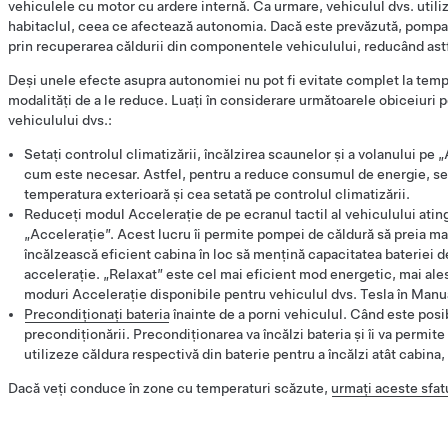
vehiculele cu motor cu ardere internă. Ca urmare, vehiculul dvs. utiliz
habitaclul, ceea ce afectează autonomia. Dacă este prevăzută, pompa
prin recuperarea căldurii din componentele vehiculului, reducând as
Deși unele efecte asupra autonomiei nu pot fi evitate complet la temp
modalități de a le reduce. Luați în considerare următoarele obiceiuri pe
vehiculului dvs.:
Setați controlul climatizării, încălzirea scaunelor și a volanului pe
cum este necesar. Astfel, pentru a reduce consumul de energie, se
temperatura exterioară și cea setată pe controlul climatizării.
Reduceți modul Accelerație de pe ecranul tactil al vehiculului ati
„Accelerație”. Acest lucru îi permite pompei de căldură să preia mai
încălzească eficient cabina în loc să mențină capacitatea bateriei
accelerație. „Relaxat” este cel mai eficient mod energetic, mai ale
moduri Accelerație disponibile pentru vehiculul dvs. Tesla în Manua
Precondiționați bateria
înainte de a porni vehiculul. Când este posibi
precondiționării. Precondiționarea va încălzi bateria și îi va permi
utilizeze căldura respectivă din baterie pentru a încălzi atât cabina,
Dacă veți conduce în zone cu temperaturi scăzute,
urmați aceste sfat