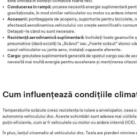
este limitată în condiții climatice foarte reci.
Conducerea în rampă:
urcarea necesită energie suplimentară pent
gravitaționale, în mod similar vehiculelor cu motor cu ardere intern
Accesorii:
portbagajele de acoperiș, suporturile pentru biciclete, r
afectează aerodinamica vehiculului vor crește semnificativ consumul
Detașați-le când nu sunt necesare.
Rezistență aerodinamică suplimentară:
închideți toate geamurile ș
pneumatice (dacă există) la „Scăzut” sau „Foarte scăzut” atunci cân
cazul vehiculelor cu jante aero, instalați capacele aferente.
Cargo:
greutatea suplimentară generată de spațiul cargo sau de acce
necesită mai multă energie pentru accelerare și menținerea vitezei
Cum influențează condițiile clima
Temperaturile scăzute cresc rezistența la rulare a anvelopelor, ceea 
autonomia vehiculului dvs. Aceste schimbări sunt adesea mai vizibile
puțin eficiente, cum ar fi vehiculele cu motor cu ardere internă (ICE).
În plus, lanțul cinematic al vehiculului dvs. Tesla are pierderi minime