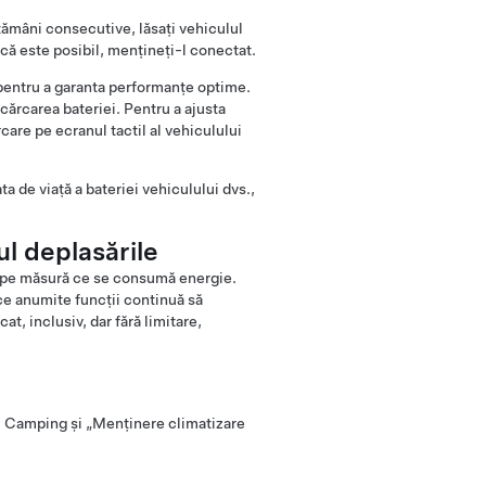
tămâni consecutive, lăsați vehiculul
acă este posibil, mențineți-l conectat.
e pentru a garanta performanțe optime.
ncărcarea bateriei. Pentru a ajusta
care pe ecranul tactil al vehiculului
ta de viață a bateriei vehiculului dvs.,
ul deplasările
și pe măsură ce se consumă energie.
e anumite funcții continuă să
t, inclusiv, dar fără limitare,
l Camping și „Menținere climatizare