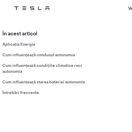
V
Tesla
Skip to main content
În acest articol
Aplicația Energie
Cum influențează condusul autonomia
Cum influențează condițiile climatice reci
autonomia
Cum influențează starea bateriei autonomia
Întrebări frecvente