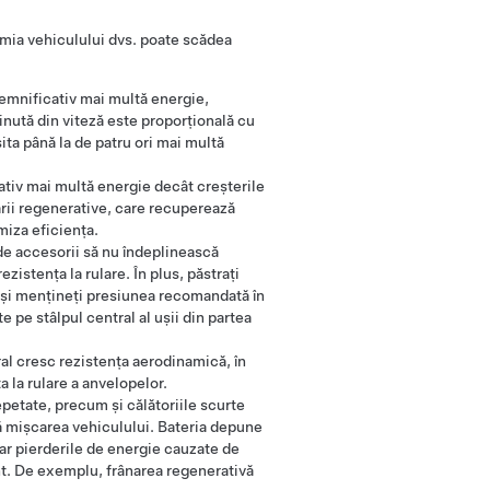
mia vehiculului dvs. poate scădea
emnificativ mai multă energie,
inută din viteză este proporțională cu
ita până la de patru ori mai multă
tiv mai multă energie decât creșterile
ării regenerative, care recuperează
miza eficiența.
 de accesorii să nu îndeplinească
istența la rulare. În plus, păstrați
 și mențineți presiunea recomandată în
pe stâlpul central al ușii din partea
eral cresc rezistența aerodinamică, în
 la rulare a anvelopelor.
repetate, precum și călătoriile scurte
ră mișcarea vehiculului. Bateria depune
 iar pierderile de energie cauzate de
ent. De exemplu, frânarea regenerativă