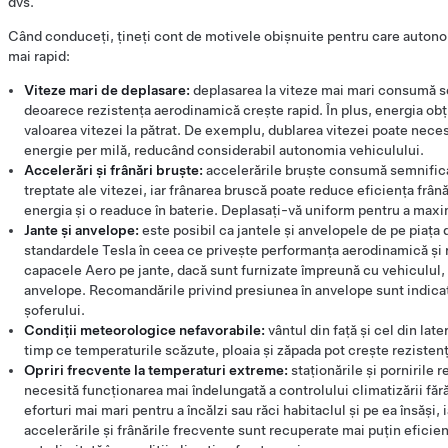
dvs.
Când conduceți, țineți cont de motivele obișnuite pentru care autono
mai rapid:
Viteze mari de deplasare:
deplasarea la viteze mai mari consumă s
deoarece rezistența aerodinamică crește rapid. În plus, energia obț
valoarea vitezei la pătrat. De exemplu, dublarea vitezei poate neces
energie per milă, reducând considerabil autonomia vehiculului.
Accelerări și frânări bruște:
accelerările bruște consumă semnifica
treptate ale vitezei, iar frânarea bruscă poate reduce eficiența frân
energia și o readuce în baterie. Deplasați-vă uniform pentru a maxi
Jante și anvelope:
este posibil ca jantele și anvelopele de pe piața
standardele Tesla în ceea ce privește performanța aerodinamică și rez
capacele Aero pe jante, dacă sunt furnizate împreună cu vehiculul,
anvelope. Recomandările privind presiunea în anvelope sunt indicate 
șoferului.
Condiții meteorologice nefavorabile:
vântul din față și cel din lat
timp ce temperaturile scăzute, ploaia și zăpada pot crește rezistența
Opriri frecvente la temperaturi extreme:
staționările și pornirile 
necesită funcționarea mai îndelungată a controlului climatizării fă
eforturi mai mari pentru a încălzi sau răci habitaclul și pe ea însăși,
accelerările și frânările frecvente sunt recuperate mai puțin efici