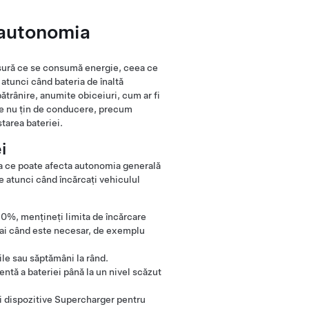
 autonomia
ăsură ce se consumă energie, ceea ce
atunci când bateria de înaltă
trânire, anumite obiceiuri, cum ar fi
care nu țin de conducere, precum
tarea bateriei.
i
eea ce poate afecta autonomia generală
e atunci când încărcați vehiculul
80%, mențineți limita de încărcare
umai când este necesar, de exemplu
ile sau săptămâni la rând.
entă a bateriei până la un nivel scăzut
iți dispozitive Supercharger pentru