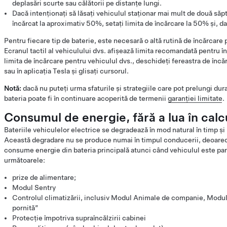
deplasări scurte sau călătorii pe distanțe lungi.
Dacă intenționați să lăsați vehiculul staționar mai mult de două săp
încărcat la aproximativ 50%, setați limita de încărcare la 50% și, d
Pentru fiecare tip de baterie, este necesară o altă rutină de încărcar
Ecranul tactil al vehiculului dvs. afișează limita recomandată pentru î
limita de încărcare pentru vehiculul dvs., deschideți fereastra de încăr
sau în aplicația Tesla și glisați cursorul.
Notă:
dacă nu puteți urma sfaturile și strategiile care pot prelungi dura
bateria poate fi în continuare acoperită de termenii
garanției limitate
.
Consumul de energie, fără a lua în calc
Bateriile vehiculelor electrice se degradează în mod natural în timp 
Această degradare nu se produce numai în timpul conducerii, deoarec
consume energie din bateria principală atunci când vehiculul este parca
următoarele:
prize de alimentare;
Modul Sentry
Controlul climatizării, inclusiv Modul Animale de companie, Modu
pornită”
Protecție împotriva supraîncălzirii cabinei