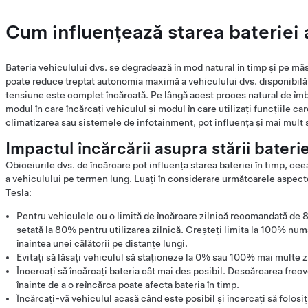
Cum influențează starea bateriei
Bateria vehiculului dvs. se degradează în mod natural în timp și pe m
poate reduce treptat autonomia maximă a vehiculului dvs. disponibilă 
tensiune este complet încărcată. Pe lângă acest proces natural de îmbă
modul în care încărcați vehiculul și modul în care utilizați funcțiile 
climatizarea sau sistemele de infotainment, pot influența și mai mult s
Impactul încărcării asupra stării baterie
Obiceiurile dvs. de încărcare pot influența starea bateriei în timp, c
a vehiculului pe termen lung. Luați în considerare următoarele aspect
Tesla:
Pentru vehiculele cu o limită de încărcare zilnică recomandată de 
setată la 80% pentru utilizarea zilnică. Creșteți limita la 100% n
înaintea unei călătorii pe distanțe lungi.
Evitați să lăsați vehiculul să staționeze la 0% sau 100% mai multe z
Încercați să încărcați bateria cât mai des posibil. Descărcarea frecv
înainte de a o reîncărca poate afecta bateria în timp.
Încărcați-vă vehiculul acasă când este posibil și încercați să folos