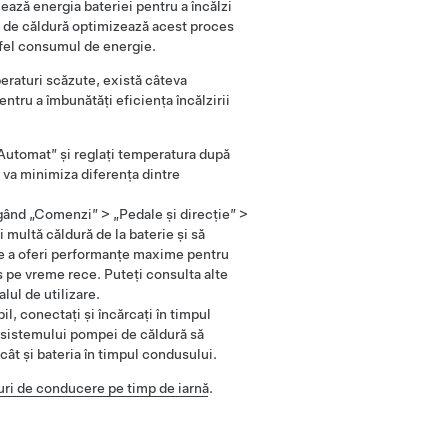
ează energia bateriei pentru a încălzi
 de căldură optimizează acest proces
tfel consumul de energie.
eraturi scăzute, există câteva
ntru a îmbunătăți eficiența încălzirii
 „Automat” și reglați temperatura după
 va minimiza diferența dintre
ngând „Comenzi” > „Pedale și direcție” >
 multă căldură de la baterie și să
 de a oferi performanțe maxime pentru
s pe vreme rece. Puteți consulta alte
lul de utilizare.
l, conectați și încărcați în timpul
te sistemului pompei de căldură să
 cât și bateria în timpul condusului.
uri de conducere pe timp de iarnă
.