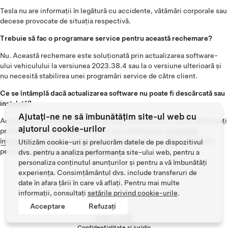
Tesla nu are informații în legătură cu accidente, vătămări corporale sau
decese provocate de situația respectivă.
Trebuie să fac o programare service pentru această rechemare?
Nu. Această rechemare este soluționată prin actualizarea software-
ului vehiculului la versiunea 2023.38.4 sau la o versiune ulterioară și
nu necesită stabilirea unei programări service de către client.
Ce se întâmplă dacă actualizarea software nu poate fi descărcată sau
instalată?
Ajutați-ne ne să îmbunătățim site-ul web cu
Actualizările software pot eșua din mai multe motive. Dacă întâmpinați
ajutorul cookie-urilor
probleme la actualizarea software-ului vehiculului,
consultați
întrebările frecvente
despre actualizările software. Dacă problema
Utilizăm cookie-uri și prelucrăm datele de pe dispozitivul
persistă,
stabiliți o programare service
.
dvs. pentru a analiza performanța site-ului web, pentru a
personaliza conținutul anunțurilor și pentru a vă îmbunătăți
experiența. Consimțământul dvs. include transferuri de
date în afara țării în care vă aflați. Pentru mai multe
informații, consultați
setările privind cookie-urile
.
Acceptare
Refuzați
Tesla ©
2026
Confidențialitate și juridic