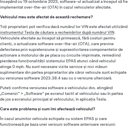
Începând cu 19 octombrie 2023, software-ul actualizat a început să fie
implementat over-the-air (OTA) în cazul vehiculelor afectate.
Vehiculul meu este afectat de această rechemare?
Toți proprietarii pot verifica dacă numărul lor VIN este afectat utilizând
instrumentul Tesla de căutare a rechemărilor după numărul VIN
.
Vehiculele afectate au început să primească, fără costuri pentru
clienți, o actualizare software over-the-air (OTA), care previne
defectarea prin supratensiune și suprasolicitarea componentelor de
acționare a motorului de pe placa cu circuite imprimate, remediind
pierderea funcționalității sistemului EPAS atunci când vehiculul
atinge 0 mph. Nu sunt necesare vizite service și nici măsuri
suplimentare din partea proprietarilor ale căror vehicule sunt echipate
cu versiunea software 2023.38.4 sau cu o versiune ulterioară.
Puteți confirma versiunea software a vehiculului dvs. atingând
„Comenzi” > „Software” pe ecranul tactil al vehiculului sau în partea
de jos a ecranului principal al vehiculului, în aplicația Tesla.
Care este problema și cum îmi afectează vehiculul?
În cazul anumitor vehicule echipate cu sistem EPAS și care
funcționează pe baza unei versiuni software anterioare versiunii