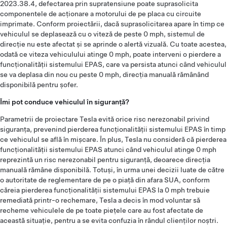
2023.38.4, defectarea prin supratensiune poate suprasolicita
componentele de acționare a motorului de pe placa cu circuite
imprimate. Conform proiectării, dacă suprasolicitarea apare în timp ce
vehiculul se deplasează cu o viteză de peste 0 mph, sistemul de
direcție nu este afectat și se aprinde o alertă vizuală. Cu toate acestea,
odată ce viteza vehiculului atinge 0 mph, poate interveni o pierdere a
funcționalității sistemului EPAS, care va persista atunci când vehiculul
se va deplasa din nou cu peste 0 mph, direcția manuală rămânând
disponibilă pentru șofer.
Îmi pot conduce vehiculul în siguranță?
Parametrii de proiectare Tesla evită orice risc nerezonabil privind
siguranța, prevenind pierderea funcționalității sistemului EPAS în timp
ce vehiculul se află în mișcare. În plus, Tesla nu consideră că pierderea
funcționalității sistemului EPAS atunci când vehiculul atinge 0 mph
reprezintă un risc nerezonabil pentru siguranță, deoarece direcția
manuală rămâne disponibilă. Totuși, în urma unei decizii luate de către
o autoritate de reglementare de pe o piață din afara SUA, conform
căreia pierderea funcționalității sistemului EPAS la 0 mph trebuie
remediată printr-o rechemare, Tesla a decis în mod voluntar să
recheme vehiculele de pe toate piețele care au fost afectate de
această situație, pentru a se evita confuzia în rândul clienților noștri.