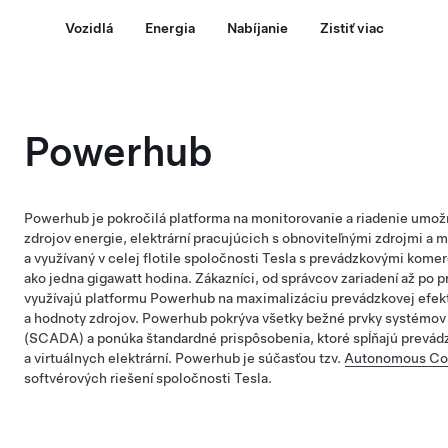
Vozidlá
Energia
Nabíjanie
Zistiť viac
Powerhub
Powerhub je pokročilá platforma na monitorovanie a riadenie umož
zdrojov energie, elektrární pracujúcich s obnoviteľnými zdrojmi a 
a využívaný v celej flotile spoločnosti Tesla s prevádzkovými kom
ako jedna gigawatt hodina. Zákazníci, od správcov zariadení až po p
využívajú platformu Powerhub na maximalizáciu prevádzkovej efek
a hodnoty zdrojov. Powerhub pokrýva všetky bežné prvky systémov 
(SCADA) a ponúka štandardné prispôsobenia, ktoré spĺňajú prevád
a virtuálnych elektrární. Powerhub je súčasťou tzv.
Autonomous Con
softvérových riešení spoločnosti Tesla.