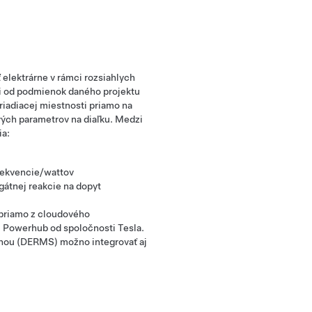
lektrárne v rámci rozsiahlych
osti od podmienok daného projektu
iadiacej miestnosti priamo na
vých parametrov na diaľku. Medzi
ia:
rekvencie/wattov
átnej reakcie na dopyt
 priamo z cloudového
 Powerhub od spoločnosti Tesla.
anou (DERMS) možno integrovať aj