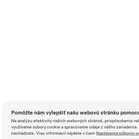
Pomôžte nám vylepšiť našu webovú stránku pomoco
Na analýzu efektivity našich webových stránok, prispôsobenie r
využívame súbory cookie a spracúvame údaje z vášho zariadenia. V
nachádzate. Viac informácií nájdete v časti
Nastavenia súborov c