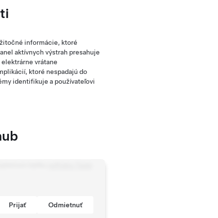
ti
itočné informácie, ktoré
nel aktívnych výstrah presahuje
 elektrárne vrátane
mplikácií, ktoré nespadajú do
my identifikuje a používateľovi
hub
ompletnom balíku
softvéru Tesla
Prijať
Odmietnuť