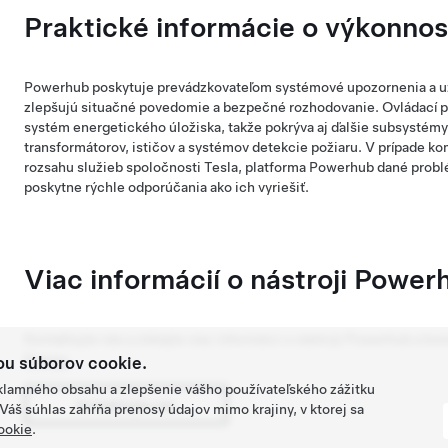
Praktické informácie o výkonnos
Powerhub poskytuje prevádzkovateľom systémové upozornenia a už
zlepšujú situačné povedomie a bezpečné rozhodovanie. Ovládací pa
systém energetického úložiska, takže pokrýva aj ďalšie subsystémy
transformátorov, ističov a systémov detekcie požiaru. V prípade ko
rozsahu služieb spoločnosti Tesla, platforma Powerhub dané problé
poskytne rýchle odporúčania ako ich vyriešiť.
Viac informácií o nástroji Power
Kontaktujte nás a získajte viac informácii o nástroji Powerhub a k
Energy.
u súborov cookie.
eklamného obsahu a zlepšenie vášho používateľského zážitku
Kontaktujte nás
áš súhlas zahŕňa prenosy údajov mimo krajiny, v ktorej sa
ookie
.