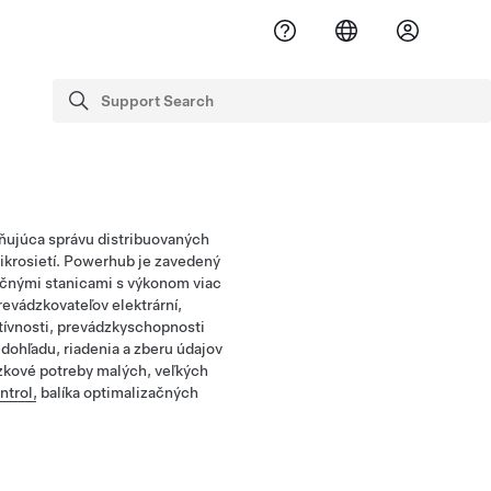
Support Search
vyhľadávanie
ňujúca správu distribuovaných
mikrosietí. Powerhub je zavedený
erčnými stanicami s výkonom viac
revádzkovateľov elektrární,
tívnosti, prevádzkyschopnosti
dohľadu, riadenia a zberu údajov
zkové potreby malých, veľkých
trol,
balíka optimalizačných