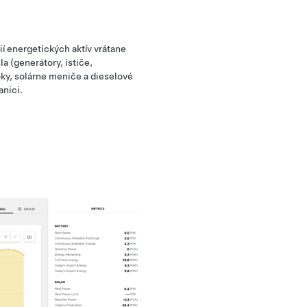
í energetických aktív vrátane
a (generátory, ističe,
oky, solárne meniče a dieselové
anici.