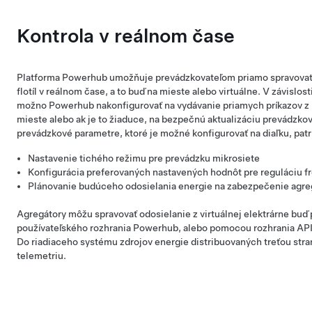
Kontrola v reálnom čase
Platforma Powerhub umožňuje prevádzkovateľom priamo spravovať e
flotíl v reálnom čase, a to buď na mieste alebo virtuálne. V závisl
možno Powerhub nakonfigurovať na vydávanie priamych príkazov z r
mieste alebo ak je to žiaduce, na bezpečnú aktualizáciu prevádzko
prevádzkové parametre, ktoré je možné konfigurovať na diaľku, patr
Nastavenie tichého režimu pre prevádzku mikrosiete
Konfigurácia preferovaných nastavených hodnôt pre reguláciu f
Plánovanie budúceho odosielania energie na zabezpečenie agreg
Agregátory môžu spravovať odosielanie z virtuálnej elektrárne buď
používateľského rozhrania Powerhub, alebo pomocou rozhrania API
Do riadiaceho systému zdrojov energie distribuovaných treťou str
telemetriu.