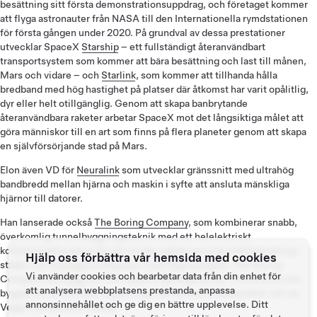
besättning sitt första demonstrationsuppdrag, och företaget kommer
att flyga astronauter från NASA till den Internationella rymdstationen
för första gången under 2020. På grundval av dessa prestationer
utvecklar SpaceX
Starship
– ett fullständigt återanvändbart
transportsystem som kommer att bära besättning och last till månen,
Mars och vidare ­– och
Starlink
, som kommer att tillhanda hålla
bredband med hög hastighet på platser där åtkomst har varit opålitlig,
dyr eller helt otillgänglig. Genom att skapa banbrytande
återanvändbara raketer arbetar SpaceX mot det långsiktiga målet att
göra människor till en art som finns på flera planeter genom att skapa
en självförsörjande stad på Mars.
Elon även VD för
Neuralink
som utvecklar gränssnitt med ultrahög
bandbredd mellan hjärna och maskin i syfte att ansluta mänskliga
hjärnor till datorer.
Han lanserade också
The Boring Company
, som kombinerar snabb,
överkomlig tunnelbyggningsteknik med ett helelektriskt
kollektivtrafiksystem för att minska själskrossande trafikstockning i
Hjälp oss förbättra vår hemsida med cookies
städer och möjliggöra långresor med hög hastighet. The Boring
Vi använder cookies och bearbetar data från din enhet för
Company har byggt en 1,15 miles forskningstunnel i Hawthorne och
att analysera webbplatsens prestanda, anpassa
bygger för närvarande Vegas Loop, ett kollektivtrafiksystem vid Las
annonsinnehållet och ge dig en bättre upplevelse. Ditt
Vegas Convention Center.