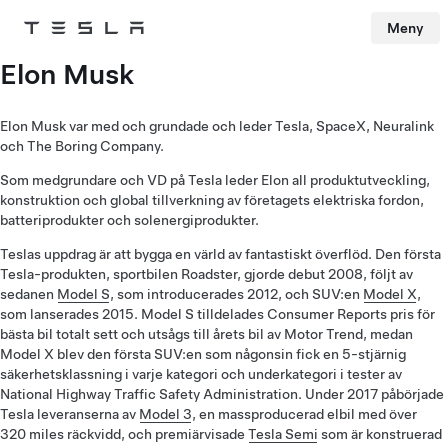
Meny
Tesla
Skip to main content
Elon Musk
Elon Musk var med och grundade och leder Tesla, SpaceX, Neuralink
och The Boring Company.
Som medgrundare och VD på Tesla leder Elon all produktutveckling,
konstruktion och global tillverkning av företagets elektriska fordon,
batteriprodukter och solenergiprodukter.
Teslas uppdrag är att bygga en värld av fantastiskt överflöd. Den första
Tesla-produkten, sportbilen Roadster, gjorde debut 2008, följt av
sedanen
Model S
, som introducerades 2012, och SUV:en
Model X
,
som lanserades 2015. Model S tilldelades Consumer Reports pris för
bästa bil totalt sett och utsågs till årets bil av Motor Trend, medan
Model X blev den första SUV:en som någonsin fick en 5-stjärnig
säkerhetsklassning i varje kategori och underkategori i tester av
National Highway Traffic Safety Administration. Under 2017 påbörjade
Tesla leveranserna av
Model 3
, en massproducerad elbil med över
320 miles räckvidd, och premiärvisade
Tesla Semi
som är konstruerad