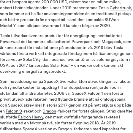
för att bespara ägarna 200 000 USD, räknat över en miljon miles,
enbart i bränslekostnader. Under 2019 presenterade Tesla
Cybertruck,
som kommer att ha fler användningsområden än en traditionell pickup
och bättre prestanda än en sportbil, samt den kompakta SUV:en
Model Y
, som började levereras till kunder i början av 2020.
Tesla tillverkar även tre produkter för energilagring: hembatteriet
Powerwall
det kommersiella batteriet Powerpack och
Megapack
, som
är konstruerat för installationer på producentnivå. 2016 blev Tesla
världens första vertikalt integrerade företag inom hållbar energi genom
förvärvet av SolarCity, den ledande leverantören av solenergisystem i
USA, och 2017 lanserades
Solar Roof
– en vacker och ekonomiskt
överkomlig energialstringsprodukt.
Som huvuddesigner på
SpaceX
övervakar Elon utvecklingen av raketer
och rymdfarkoster för uppdrag till omloppsbana runt jorden och i
slutändan till andra planeter. 2008 var SpaceX Falcon 1 den första
privat utvecklade raketen med flytande bränsle att nå omloppsbana,
och SpaceX skrev mer historia 2017 genom att på nytt skjuta upp både
en
Falcon 9
-raket och
Dragon
-farkost för första gången. Strax därefter
slutförde
Falcon Heavy
, den mest kraftfulla fungerande raketen i
världen med en faktor på två, sin första flygning 2018. År 2019
fullbordade SpaceX version av Dragon-farkosten med kapacitet för