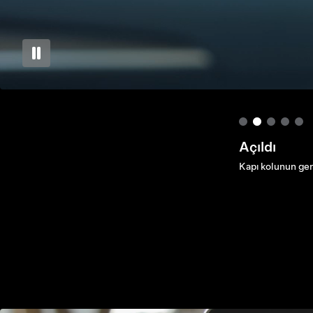
Koltuklar
Koltuğun sol tar
Koltuğunuzu ısıt