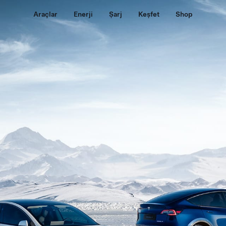
Araçlar
Enerji
Şarj
Keşfet
Shop