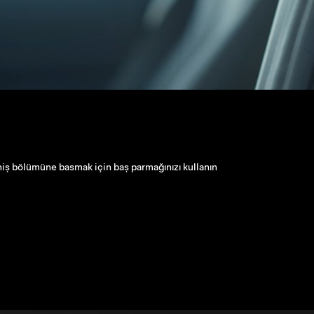
afındaki düğmeleri kullanarak koltuğunuzu ayarlayın
mak için dokunmatik ekrandaki Klima Kontrollerine gidin