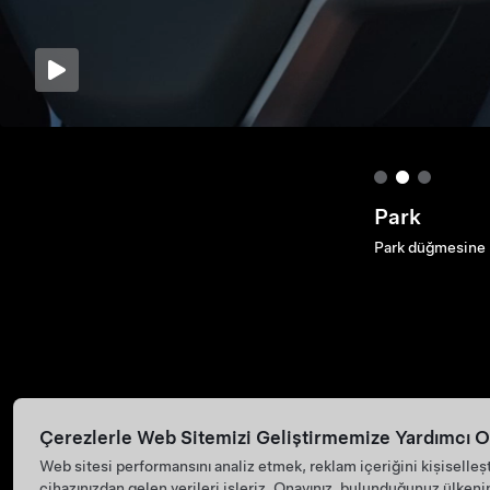
Başlat
Fren pedalına bas
Çerezlerle Web Sitemizi Geliştirmemize Yardımcı O
Web sitesi performansını analiz etmek, reklam içeriğini kişiselleş
cihazınızdan gelen verileri işleriz. Onayınız, bulunduğunuz ülkenin d