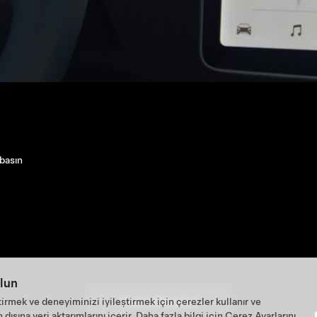
ın ve bir vites seçin
lun
tirmek ve deneyiminizi iyileştirmek için çerezler kullanır ve
Teslimat Soruları
ışına veri aktarımlarını içerir. Daha fazla bilgi için
Çerez Ayarlarını