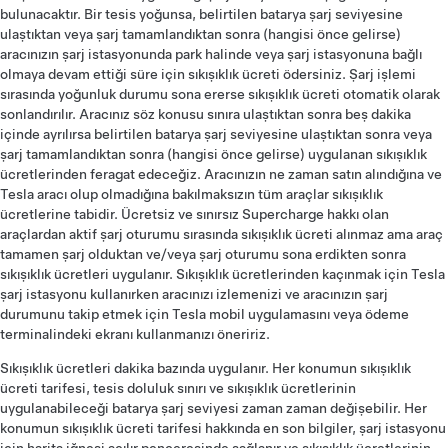
bulunacaktır. Bir tesis yoğunsa, belirtilen batarya şarj seviyesine
ulaştıktan veya şarj tamamlandıktan sonra (hangisi önce gelirse)
aracınızın şarj istasyonunda park halinde veya şarj istasyonuna bağlı
olmaya devam ettiği süre için sıkışıklık ücreti ödersiniz. Şarj işlemi
sırasında yoğunluk durumu sona ererse sıkışıklık ücreti otomatik olarak
sonlandırılır. Aracınız söz konusu sınıra ulaştıktan sonra beş dakika
içinde ayrılırsa belirtilen batarya şarj seviyesine ulaştıktan sonra veya
şarj tamamlandıktan sonra (hangisi önce gelirse) uygulanan sıkışıklık
ücretlerinden feragat edeceğiz. Aracınızın ne zaman satın alındığına ve
Tesla aracı olup olmadığına bakılmaksızın tüm araçlar sıkışıklık
ücretlerine tabidir. Ücretsiz ve sınırsız Supercharge hakkı olan
araçlardan aktif şarj oturumu sırasında sıkışıklık ücreti alınmaz ama araç
tamamen şarj olduktan ve/veya şarj oturumu sona erdikten sonra
sıkışıklık ücretleri uygulanır. Sıkışıklık ücretlerinden kaçınmak için Tesla
şarj istasyonu kullanırken aracınızı izlemenizi ve aracınızın şarj
durumunu takip etmek için Tesla mobil uygulamasını veya ödeme
terminalindeki ekranı kullanmanızı öneririz.
Sıkışıklık ücretleri dakika bazında uygulanır. Her konumun sıkışıklık
ücreti tarifesi, tesis doluluk sınırı ve sıkışıklık ücretlerinin
uygulanabileceği batarya şarj seviyesi zaman zaman değişebilir. Her
konumun sıkışıklık ücreti tarifesi hakkında en son bilgiler, şarj istasyonu