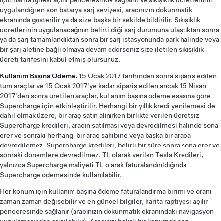
için harita iğnesi açılır penceresinde sağlanır ve sıkışıklık ücretlerinin
uygulandığı en son batarya şarj seviyesi, aracınızın dokunmatik
ekranında gösterilir ya da size başka bir şekilde bildirilir. Sıkışıklık
ücretlerinin uygulanacağının belirtildiği şarj durumuna ulaştıktan sonra
ya da şarj tamamlandıktan sonra bir şarj istasyonunda park halinde veya
bir şarj aletine bağlı olmaya devam ederseniz size iletilen sıkışıklık
ücreti tarifesini kabul etmiş olursunuz.
Kullanım Başına Ödeme.
15 Ocak 2017 tarihinden sonra sipariş edilen
tüm araçlar ve 15 Ocak 2017'ye kadar sipariş edilen ancak 15 Nisan
2017'den sonra üretilen araçlar, kullanım başına ödeme esasına göre
Supercharge için etkinleştirilir. Herhangi bir yıllık kredi yenilemesi de
dahil olmak üzere, bir araç satın alınırken birlikte verilen ücretsiz
Supercharge kredileri, aracın satılması veya devredilmesi halinde sona
erer ve sonraki herhangi bir araç sahibine veya başka bir araca
devredilemez. Supercharge kredileri, belirli bir süre sonra sona erer ve
sonraki dönemlere devredilmez. TL olarak verilen Tesla Kredileri,
yalnızca Supercharge maliyeti TL olarak faturalandırıldığında
Supercharge ödemesinde kullanılabilir.
Her konum için kullanım başına ödeme faturalandırma birimi ve oranı
zaman zaman değişebilir ve en güncel bilgiler, harita raptiyesi açılır
penceresinde sağlanır (aracınızın dokunmatik ekranındaki navigasyon