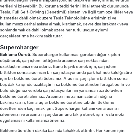
mühendisliğini veya manipülasyonunu tespit etmek için araç ve ürün
verilerini izleyebilir. Bu koruma tedbirlerini ihlal etmeniz durumunda
Tesla, Full Self-Driving (Denetimli) sistemi ve ilgili tüm özellikler veya
hizmetler dahil olmak üzere Tesla Teknolojisine erişiminizi ve
kullanımınızı derhal askıya almak, kısıtlamak, devre dışı bırakmak veya
sonlandırmak da dahil olmak üzere her türlü uygun eylemi
gerçekleştirme hakkını saklı tutar.
Supercharger
Bekleme Ücreti.
Supercharger kullanması gereken diğer kişileri
düşünerek, şarj işlemi bittiğinde aracınızı şarj noktasından
uzaklaştırmanızı rica ederiz. Bunu teşvik etmek için, şarj işlemi
bittikten sonra aracınızın bir şarj istasyonunda park halinde kaldığı süre
için bir bekleme ücreti ödersiniz. Aracınız şarj işlemi bittikten sonra
beş dakika içinde uzaklaştırılırsa bekleme ücretinden feragat edilir ve
bulunduğunuz yerdeki şarj istasyonlarının yarısından azı doluyken
bekleme ücreti alınmaz. Aracınızın ne zaman satın alındığına
bakılmaksızın, tüm araçlar bekleme ücretine tabidir. Bekleme
ücretlerinden kaçınmak için, Supercharger kullanırken aracınızı
izlemenizi ve aracınızın şarj durumunu takip etmek için Tesla mobil
uygulamasını kullanmanızı öneririz.
Bekleme ücretleri dakika bazında tahakkuk ettirilir. Her konum için