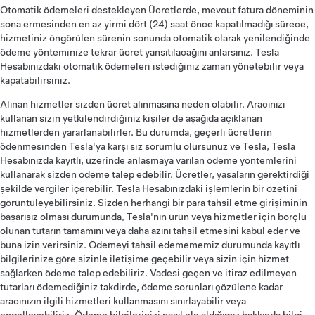
Otomatik ödemeleri destekleyen Ücretlerde, mevcut fatura döneminin
sona ermesinden en az yirmi dört (24) saat önce kapatılmadığı sürece,
hizmetiniz öngörülen sürenin sonunda otomatik olarak yenilendiğinde
ödeme yönteminize tekrar ücret yansıtılacağını anlarsınız. Tesla
Hesabınızdaki otomatik ödemeleri istediğiniz zaman yönetebilir veya
kapatabilirsiniz.
Alınan hizmetler sizden ücret alınmasına neden olabilir. Aracınızı
kullanan sizin yetkilendirdiğiniz kişiler de aşağıda açıklanan
hizmetlerden yararlanabilirler. Bu durumda, geçerli ücretlerin
ödenmesinden Tesla'ya karşı siz sorumlu olursunuz ve Tesla, Tesla
Hesabınızda kayıtlı, üzerinde anlaşmaya varılan ödeme yöntemlerini
kullanarak sizden ödeme talep edebilir. Ücretler, yasaların gerektirdiği
şekilde vergiler içerebilir. Tesla Hesabınızdaki işlemlerin bir özetini
görüntüleyebilirsiniz. Sizden herhangi bir para tahsil etme girişiminin
başarısız olması durumunda, Tesla'nın ürün veya hizmetler için borçlu
olunan tutarın tamamını veya daha azını tahsil etmesini kabul eder ve
buna izin verirsiniz. Ödemeyi tahsil edemememiz durumunda kayıtlı
bilgilerinize göre sizinle iletişime geçebilir veya sizin için hizmet
sağlarken ödeme talep edebiliriz. Vadesi geçen ve itiraz edilmeyen
tutarları ödemediğiniz takdirde, ödeme sorunları çözülene kadar
aracınızın ilgili hizmetleri kullanmasını sınırlayabilir veya