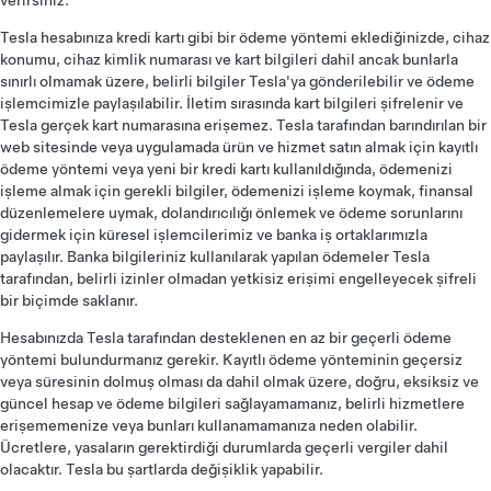
verirsiniz.
Tesla hesabınıza kredi kartı gibi bir ödeme yöntemi eklediğinizde, cihaz
konumu, cihaz kimlik numarası ve kart bilgileri dahil ancak bunlarla
sınırlı olmamak üzere, belirli bilgiler Tesla'ya gönderilebilir ve ödeme
işlemcimizle paylaşılabilir. İletim sırasında kart bilgileri şifrelenir ve
Tesla gerçek kart numarasına erişemez. Tesla tarafından barındırılan bir
web sitesinde veya uygulamada ürün ve hizmet satın almak için kayıtlı
ödeme yöntemi veya yeni bir kredi kartı kullanıldığında, ödemenizi
işleme almak için gerekli bilgiler, ödemenizi işleme koymak, finansal
düzenlemelere uymak, dolandırıcılığı önlemek ve ödeme sorunlarını
gidermek için küresel işlemcilerimiz ve banka iş ortaklarımızla
paylaşılır. Banka bilgileriniz kullanılarak yapılan ödemeler Tesla
tarafından, belirli izinler olmadan yetkisiz erişimi engelleyecek şifreli
bir biçimde saklanır.
Hesabınızda Tesla tarafından desteklenen en az bir geçerli ödeme
yöntemi bulundurmanız gerekir. Kayıtlı ödeme yönteminin geçersiz
veya süresinin dolmuş olması da dahil olmak üzere, doğru, eksiksiz ve
güncel hesap ve ödeme bilgileri sağlayamamanız, belirli hizmetlere
erişememenize veya bunları kullanamamanıza neden olabilir.
Ücretlere, yasaların gerektirdiği durumlarda geçerli vergiler dahil
olacaktır. Tesla bu şartlarda değişiklik yapabilir.