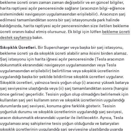
bekleme ücreti oranı zaman zaman değişebilir ve en güncel bilgiler,
harita raptiyesi açılır penceresinde sağlanır (aracınızın bilgi-eğlence
sistemindeki navigasyon uygulamasından erişilebilir). Aracınızın şarj
edilmesi tamamlandıktan sonra bir şarj istasyonunda park halinde
kaldığınızda, harita raptiyesi açılır penceresinden size iletilen bekleme
ücreti oranını kabul etmiş olursunuz. Ek bilgi için lütfen
bekleme ücreti
destek sayfamıza
bakın.
Sıkışıklık Ücretleri.
Bir Supercharger veya başka bir şarj istasyonu,
bekleme ücreti ya da sıkışıklık ücreti alabilir ama ikisini birden alamaz.
Şarj istasyonu için harita iğnesi açılır penceresinde (Tesla aracınızın
dokunmatik ekranındaki navigasyon uygulamasından veya Tesla
uygulamasından erişilebilir) belirtilirse veya sıkışıklık ücretlerinin
uygulandığı başka bir şekilde bildirilirse sıkışıklık ücretleri uygulanır.
Sıkışıklık ücretleri, yalnızca tesis yoğun olup (i) aracınız yüksek batarya
şarj seviyesine ulaştığında veya (ii) şarj tamamlandıktan sonra (hangisi
önce gelirse) geçerlidir. Tesisin yoğun olup olmadığını belirlemek için
kullanılan şarj yeri kullanım sınırı ve sıkışıklık ücretlerinin uygulandığı
durumlarda şarj seviyesi, konuma göre farklılık gösterir. Tesisin
yoğunluk durumu ve sıkışıklık ücretlerinin uygulandığı şarj seviyesi,
aracın dokunmatik ekranındaki uyarılar ile iletilecektir. Ayrıca, Tesla
uygulaması araç sahiplerine tesis yoğun olduğunda ve bataryaları
sıkışıklık ücretlerinin uygulandığı şarj seviyesine ulaştığında uyarıda