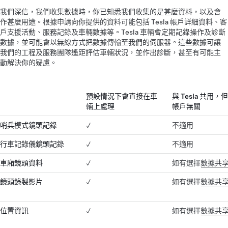
我們深信，我們收集數據時，你已知悉我們收集的是甚麼資料，以及會
作甚麼用途。根據申請向你提供的資料可能包括 Tesla 帳戶詳細資料、客
戶支援活動、服務記錄及車輛數據等。Tesla 車輛會定期記錄操作及診斷
數據，並可能會以無線方式把數據傳輸至我們的伺服器。這些數據可讓
我們的工程及服務團隊遙距評估車輛狀況，並作出診斷，甚至有可能主
動解決你的疑慮。
預設情況下會直接在車
與 Tesla 共用
輛上處理
帳戶無關
哨兵模式鏡頭記錄
✓
不適用
行車記錄儀鏡頭記錄
✓
不適用
車廂鏡頭資料
✓
如有選擇
數據共
鏡頭錄製影片
✓
如有選擇
數據共
位置資訊
✓
如有選擇
數據共