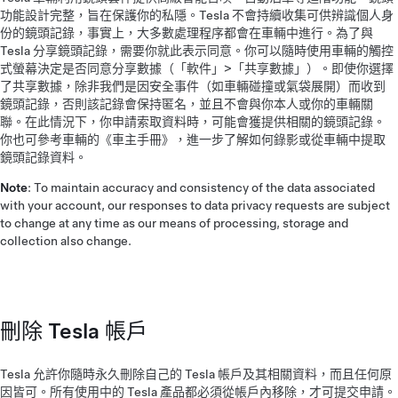
功能設計完整，旨在保護你的私隱。Tesla 不會持續收集可供辨識個人身
份的鏡頭記錄，事實上，大多數處理程序都會在車輛中進行。為了與
Tesla 分享鏡頭記錄，需要你就此表示同意。你可以隨時使用車輛的觸控
式螢幕決定是否同意分享數據（「軟件」>「共享數據」）。即使你選擇
了共享數據，除非我們是因安全事件（如車輛碰撞或氣袋展開）而收到
鏡頭記錄，否則該記錄會保持匿名，並且不會與你本人或你的車輛關
聯。在此情況下，你申請索取資料時，可能會獲提供相關的鏡頭記錄。
你也可參考車輛的《車主手冊》，進一步了解如何錄影或從車輛中提取
鏡頭記錄資料。
Note
: To maintain accuracy and consistency of the data associated
with your account, our responses to data privacy requests are subject
to change at any time as our means of processing, storage and
collection also change.
刪除 Tesla 帳戶
Tesla 允許你隨時永久刪除自己的 Tesla 帳戶及其相關資料，而且任何原
因皆可。所有使用中的 Tesla 產品都必須從帳戶內移除，才可提交申請。