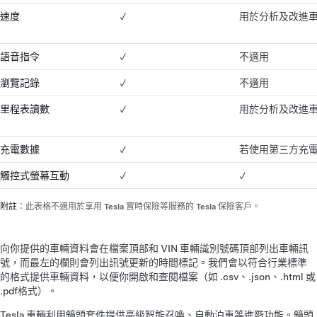
速度
✓
用於分析及改進
語音指令
✓
不適用
瀏覽記錄
✓
不適用
里程表讀數
✓
用於分析及改進
充電數據
✓
若使用第三方充
觸控式螢幕互動
✓
✓
附註
：此表格不適用於享用 Tesla 實時保險等服務的 Tesla 保險客戶。
向你提供的車輛資料會在檔案頂部和 VIN 車輛識別號碼頂部列出車輛訊
號，而最左的欄則會列出訊號更新的時間標記。我們會以符合行業標準
的格式提供車輛資料，以便你開啟和查閱檔案（如 .csv、.json、.html 或
.pdf格式）。
Tesla 車輛利用鏡頭套件提供高級智能召喚、自動泊車等進階功能。鏡頭