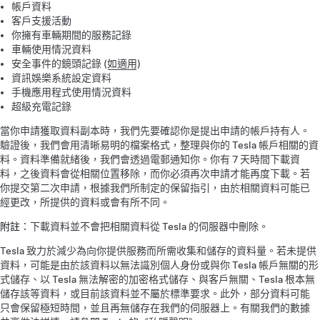
帳戶資料
客戶支援活動
你擁有車輛期間的服務記錄
車輛使用情況資料
安全事件的鏡頭記錄 (
如適用
)
資訊娛樂系統設定資料
手機應用程式使用情況資料
超級充電記錄
當你申請獲取資料副本時，我們先要確認你是提出申請的帳戶持有人。
驗證後，我們會用清晰易明的檔案格式，整理與你的 Tesla 帳戶相關的資
料。資料準備就緒後，我們會透過電郵通知你。你有 7 天時間下載資
料，之後資料會從相關位置移除，而你必須再次申請才能再度下載。若
你提交第二次申請，根據我們所制定的保留指引，由於相關資料可能已
經更改，所提供的資料或會有所不同。
附註
：下載資料並不會把相關資料從 Tesla 的伺服器中刪除。
Tesla 致力於減少為向你提供服務而所需收集和儲存的資料量。若未提供
資料，可能是由於該資料以無法識別個人身份或與你 Tesla 帳戶無關的形
式儲存、以 Tesla 無法解密的加密格式儲存、與客戶無關、Tesla 根本無
儲存該等資料，或目前該資料並不屬於標準要求。此外，部分資料可能
只會保留極短時間，並且再無儲存在我們的伺服器上。有關我們的數據