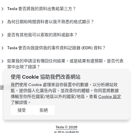
請使用 Mac 或個人電腦下載並查看資料檔案。你應該能用預設的
應用程式查閱這些檔案，包括 Excel、Mac上的 TextEdit 和
Tesla 會否將我的資料出售給第三方？
Windows 上的記事本。某些試算表應用程式可能會自動設定日期
我們在任何時候均不會將你的個人資料出售給任何人作任何用
格式或將某些大數四捨五入，並以不同的方式顯示。
途。有關我們的數據共享做法詳情，請參閱 Tesla 的
《私隱聲
為何日期和時間資料會以我不熟悉的格式顯示？
明》
。
Tesla 顧客居住在不同的地區和時區，很多時候，同一位使用者
會有機會在不同地點使用 Tesla 的產品和服務。為了提供一致的
是否有其他我可以索取的資料或副本？
格式（除非另有說明），我們會以世界標準時間 (UTC) 顯示日期
我們的工具正不斷改進，以幫助你理解和控制 Tesla 所儲存的個
和時間，此做法為行業標準。
人資料。因此，Tesla 保留的某些資訊目前可能不屬於標準資料
Tesla 會否向我提供我的事件資料記錄器 (EDR) 資料？
私隱申請，例如客戶意見問卷調查、客戶支援電郵/聊天內容，以
對於某些特定司法管轄區，這些地區規定必須使用事件資料記錄
及能源相關資料。請注意，客戶支援通話錄音不包含在內。這些
器，此資料會包括在你的標準資料私隱申請之中。若該資料會包
如果我的申請沒有傳回任何結果，或是結果有違預期，是否代表
通話僅在來電者選擇允許時進行，然後儲存很短時間便會刪除。
括在你的資料申請中，你可以瀏覽
edr.tesla.com
或
edr-
當中出現了錯誤？
eu.tesla.com
（適用於歐洲客戶），前往「產生報告」上載所需
這是預期中的情況。我們的《私隱聲明》列明，從你取車的那一
使用 Cookie 協助我們改善網站
轉換的檔案，即可使用符合行業標準的 EDR 檔案產生 PDF 格式
刻起，Tesla 便預設不會將你駕駛時所生成的車輛數據與你的身
之 EDR 報告。
份或帳戶連結。因此，除了你之外，沒有人會知道你的活動狀
我們使用 Cookie 處理來自你裝置中的數據，以分析網站效
返回頂部
況，Tesla 亦非例外。如要讓車輛數據與你的帳戶或 VIN 車輛識
能，提供個人化廣告內容，並改善你的體驗。你同意將數據
如果使用數據存取功能無法獲取 EDR 檔案，而車輛曾發生嚴重碰
別號碼連結，就必須觸發特定條件，例如發生安全事件（碰撞或
傳輸至你所在國家/地區以外的國家/地區。查看
Cookie 設定
撞，你也可以選擇直接提取該檔案。請瀏覽
edr.tesla.com
或
氣袋展開）、預約服務或維修、提出硬件或軟件問題，或經由你
了解詳情。
edr-eu.tesla.com
（適用於歐洲客戶），了解如何訂購所需的纜
本人同意，在這種情況下，車輛數據會因應你申請索取資料而產
接受
拒絕
線，以手動從車輛提取 EDR 數據。
生連結。
此外，Tesla 的保留指引和資料私隱守則均有採用特定技術，務
Tesla ©
2026
求把我們收集、使用或儲存的資料減至最少。