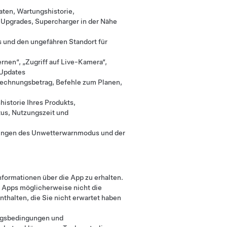
ten, Wartungshistorie,
 Upgrades, Supercharger in der Nähe
 und den ungefähren Standort für
rnen“, „Zugriff auf Live-Kamera“,
-Updates
Rechnungsbetrag, Befehle zum Planen,
historie Ihres Produkts,
tus, Nutzungszeit und
rungen des Unwetterwarnmodus und der
nformationen über die App zu erhalten.
ge Apps möglicherweise nicht die
nthalten, die Sie nicht erwartet haben
ungsbedingungen und