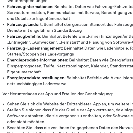
Weiterempfehlungen
Fahrzeuginformationen:
Beinhaltet Daten wie Fahrzeug-Echtzeitda
Servicetermindaten, Kommunikation mit Service, Berechtigung zu
und Details zur Eigentümerschaft
Fahrzeugstandort:
Beinhaltet den genauen Standort des Fahrzeugs
Dienste mit ungefährem Standortbezug
Fahrzeugbefehle:
Beinhaltet Befehle wie „Fahrer hinzufügen/entfe
„Entriegeln“, „Aufwecken“, „Fernstart“ und Planung von Software
Fahrzeug-Lademanagement:
Beinhaltet Daten wie Ladehistorie, 
Starten/Stoppen des Ladevorgangs
Energieprodukt-Informationen:
Beinhaltet Daten wie Energiefluss
Einsparprognosen, Tarife, Netzstromimport, Kalender, Standortsta
Eigentümerschaft
Energieprodukteinstellungen:
Beinhaltet Befehle wie Aktualisie
netzunabhängigen Ladereserve
Vor Herunterladen der App und Erteilen der Genehmigung:
Sehen Sie sich die Website der Drittanbieter-App an, um weitere I
Stellen Sie sicher, dass Sie der Quelle der App vertrauen, da eini
Software enthalten, die sie vorgeben zu enthalten, oder Software e
oder nicht möchten.
Beachten Sie, dass die von Ihnen freigegebenen Daten den Nutz