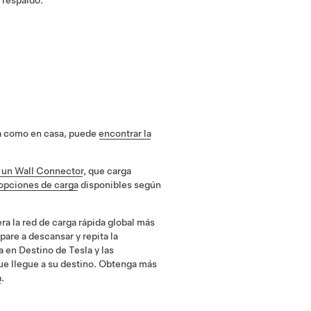
 respaldo.
era como en casa, puede
encontrar la
n un Wall Connector
, que carga
 opciones de carga
disponibles según
ra la red de carga rápida global más
re a descansar y repita la
a en Destino de Tesla y las
ue llegue a su destino. Obtenga más
a
.