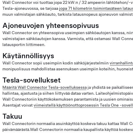
Wall Connector voi tuottaa jopa 22 kW:n / 32 ampeerin lähtötehon/-v
Tesla-ajoneuvossa, se tarjoaa
jopa 71 kilometrin toimintasäteen lata
muun valmistajan sähköauto, tarkista latausnopeus ajoneuvon valmista
Ajoneuvojen yhteensopivuus
Wall Connector on yhteensopiva useimpien sähköautojen kanssa, nii
valmistajien sähköautojen kanssa. Varmista, että ostamasi Wall Conne
latausportin liittimeen.
Käytännöllisyys
Wall Connector sopii useimpiin kodin sähköjärjestelmiin
virranhallin
monipuolisuus mahdollistaa asennuksen useimpiin koteihin, huoneisto
Tesla-sovellukset
Määritä Wall Connector Tesla-sovelluksessa
ja yhdistä se paikallis
hallintaa, ajastusta ja siihen liittyvää dataa varten. Laiteohjelmistopä
Wall Connectoriin käyttökokemuksen parantamista ja uusien ominaisu
Asentajat voivat
viimeistellä käyttöönottoprosessin Tesla One -sovel
Takuu
Wall Connectorin normaalia asuinkäyttöä koskeva takuu kattaa Wall 
päivämäärästä.Wall Connectorin normaalia kaupallista käyttöä koskev