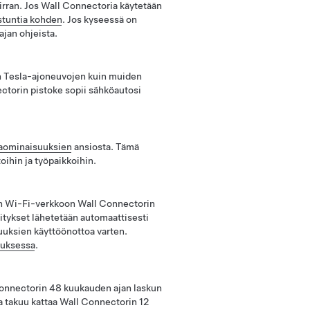
irran. Jos Wall Connectoria käytetään
ustuntia kohden
. Jos kyseessä on
jan ohjeista.
n Tesla-ajoneuvojen kuin muiden
ctorin pistoke sopii sähköautosi
taominaisuuksien
ansiosta. Tämä
ihin ja työpaikkoihin.
een Wi-Fi-verkkoon Wall Connectorin
ivitykset lähetetään automaattisesti
uksien käyttöönottoa varten.
luksessa
.
Connectorin 48 kuukauden ajan laskun
a takuu kattaa Wall Connectorin 12