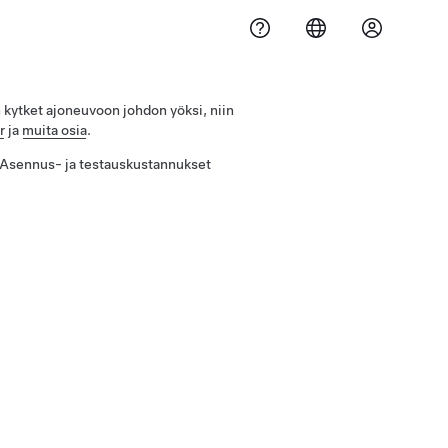
 kytket ajoneuvoon johdon yöksi, niin
r
ja
muita osia
.
a.Asennus- ja testauskustannukset