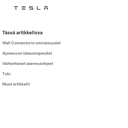
Tesla
Skip to main content
Tässä artikkelissa
Wall Connectorin ominaisuudet
Ajoneuvon latausnopeudet
Vaiheittaiset asennusohjeet
Tuki
Muut artikkelit