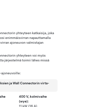
nectorin yhteyteen katkaisija, joka
vosi enimmäisvirran napauttamalla
virran ajoneuvon valmistajan
 Connectorin yhteyteen voi myös
tta järjestelmä toimii lähes missä
-ajoneuvoille:
sien ja Wall Connectorin virta-
aihe
400 V, kolmivaihe
(wye):
11 kW (16 A)