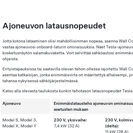
Ajoneuvon latausnopeudet
Jotta kotona lataaminen olisi mahdollisimman nopeaa, asenna Wall Con
vastaa ajoneuvosi onboard-laturin ominaisuuksia. Näet Tesla-ajoneu
kosketusnäytön salamakuvaketta. Voit selvittää sähköautosi enimmäis
ohjeista.
Erityistapauksissa tai saatavilla olevan tehon ollessa rajoitettu Wall
asentaa katkaisijan, jonka enimmäisvirta on määritettyä alhaisempi, jo
tahansa nykyisessä sähköjärjestelmässä.
Katso alla olevasta taulukosta kunkin tehotason latausnopeudet Tesla
Ajoneuvo
Enimmäislatausteho ajoneuvon ominaisuuk
asetusten mukaan
Model S, Model 3,
230 V, yksivaihe:
230 V, kolmiv
Model X, Model Y
7,4 kW (32 A)
(delta):
11 kW (28 A)