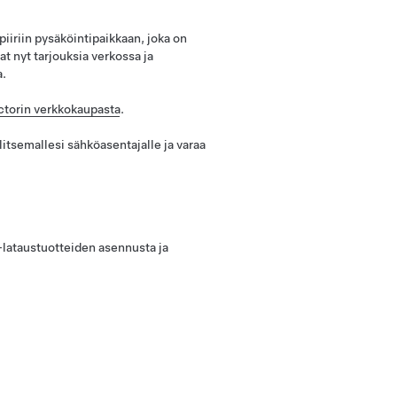
iriin pysäköintipaikkaan, joka on
t nyt tarjouksia verkossa ja
a.
ectorin verkkokaupasta
.
itsemallesi sähköasentajalle ja varaa
lataustuotteiden asennusta ja