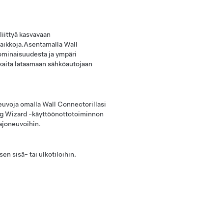
 liittyä kasvavaan
aikkoja.Asentamalla Wall
suominaisuudesta ja ympäri
kaita lataamaan sähköautojaan
euvoja omalla Wall Connectorillasi
g Wizard -käyttöönottotoiminnon
-ajoneuvoihin.
 sisä- tai ulkotiloihin.