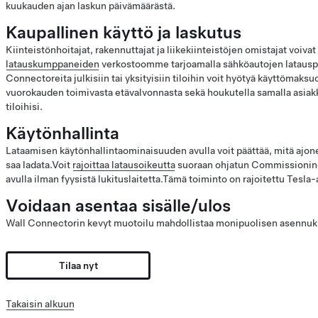
kuukauden ajan laskun päivämäärästä.
Kaupallinen käyttö ja laskutus
Kiinteistönhoitajat, rakennuttajat ja liikekiinteistöjen omistajat voivat
latauskumppaneiden
verkostoomme tarjoamalla sähköautojen latausp
Connectoreita julkisiin tai yksityisiin tiloihin voit hyötyä käyttömak
vuorokauden toimivasta etävalvonnasta sekä houkutella samalla asiak
tiloihisi.
Käytönhallinta
Lataamisen käytönhallintaominaisuuden avulla voit päättää, mitä ajon
saa ladata.Voit
rajoittaa latausoikeutta
suoraan ohjatun Commissionin
avulla ilman fyysistä lukituslaitetta.Tämä toiminto on rajoitettu Tesla
Voidaan asentaa sisälle/ulos
Wall Connectorin kevyt muotoilu mahdollistaa monipuolisen asennuksen
Tilaa nyt
Takaisin alkuun