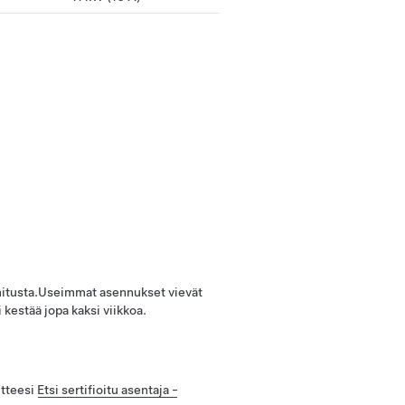
mitusta.Useimmat asennukset vievät
kestää jopa kaksi viikkoa.
itteesi
Etsi sertifioitu asentaja -