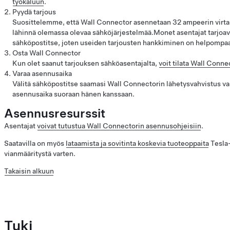
työkaluun
.
Pyydä tarjous
Suosittelemme, että Wall Connector asennetaan 32 ampeerin virtapi
lähinnä olemassa olevaa sähköjärjestelmää.Monet asentajat tarjoava
sähköpostitse, joten useiden tarjousten hankkiminen on helpompa
Osta Wall Connector
Kun olet saanut tarjouksen sähköasentajalta,
voit tilata Wall Conn
Varaa asennusaika
Välitä sähköpostitse saamasi Wall Connectorin lähetysvahvistus val
asennusaika suoraan hänen kanssaan.
Asennusresurssit
Asentajat
voivat tutustua Wall Connectorin asennusohjeisiin
.
Saatavilla on myös
lataamista ja sovitinta koskevia tuoteoppaita
Tesla-
vianmääritystä varten.
Takaisin alkuun
Tuki