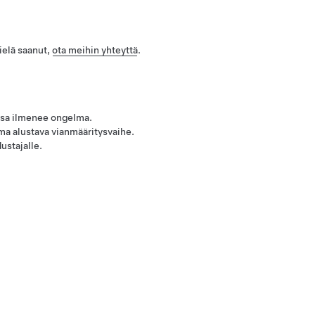
vielä saanut,
ota meihin yhteyttä
.
issa ilmenee ongelma.
ma alustava vianmääritysvaihe.
ustajalle.