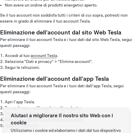
Non avere un ordine di prodotti energetici aperto.
Se il tuo account non soddisfa tutti i criteri di cui sopra, potresti non
essere in grado di eliminare il tuo account Tesla.
Eliminazione dell'account dal sito Web Tesla
Per eliminare il tuo account Tesla e i tuoi dati dal sito Web Tesla, segui
questi passaggi:
Accedi al tuo
account Tesla
.
Seleziona "Dati e privacy" > "Elimina account".
Segui le istruzioni.
Eliminazione dell'account dall'app Tesla
Per eliminare il tuo account Tesla e i tuoi dati dall'app Tesla, segui
questi passaggi:
Apri l'app Tesla.
Tocca il menu nell'angolo in alto a destra.
Tocca il tuo nome > "Sicurezza e privacy".
Aiutaci a migliorare il nostro sito Web con i
Nella parte bassa, tocca "Elimina account".
cookie
Segui le istruzioni.
Utilizziamo i cookie ed elaboriamo i dati dal tuo dispositivo