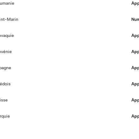
umanie
Appe
int-Marin
Num
ovaquie
Appe
ovénie
Appe
pagne
Appe
édois
Appe
isse
Appe
rquie
Appe