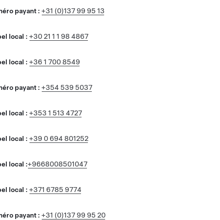
éro payant :
+31 (0)137 99 95 13
l local :
+30 21 1 1 98 4867
l local :
+36 1 700 8549
éro payant :
+354 539 5037
l local :
+353 1 513 4727
l local :
+39 0 694 801252
l local :
+9668008501047
l local :
+371 6785 9774
éro payant :
+31 (0)137 99 95 20