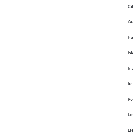
Gi
Gr
Ho
Is
Ir
Ita
Ro
Le
Li