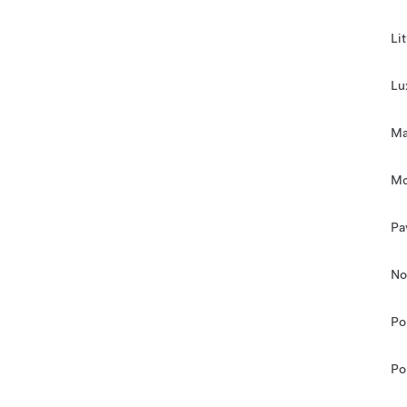
Li
Lu
Ma
Mo
Pa
No
Po
Po