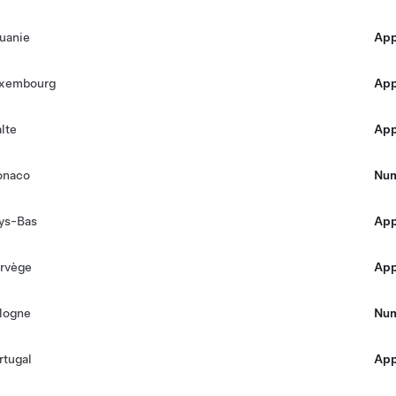
tuanie
Appe
xembourg
Appe
lte
Appe
naco
Num
ys-Bas
Appe
rvège
Appe
logne
Num
rtugal
Appe