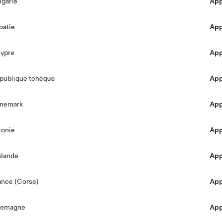
lgarie
Appe
oatie
Appe
ypre
Appe
publique tchèque
Appe
nemark
Appe
tonie
Appe
nlande
Appe
ance (Corse)
Appe
lemagne
Appe