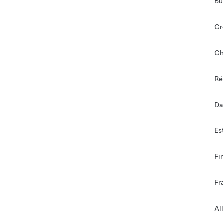
Bu
Cr
Ch
Ré
Da
Es
Fi
Fr
Al