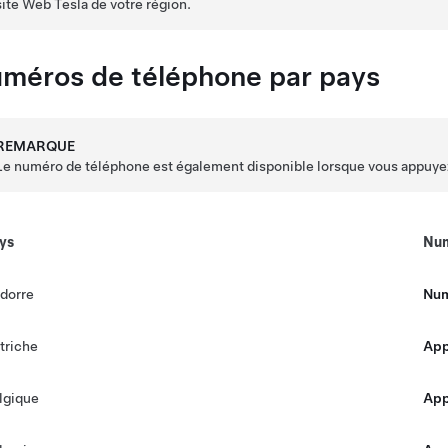
site Web Tesla de votre région.
méros de téléphone par pays
REMARQUE
Le numéro de téléphone est également disponible lorsque vous appuye
ys
Num
dorre
Num
triche
Appe
lgique
Appe