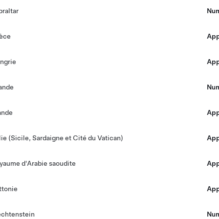
braltar
Num
èce
Appe
ngrie
Appe
lande
Num
lande
Appe
lie (Sicile, Sardaigne et Cité du Vatican)
Appe
yaume d'Arabie saoudite
Appe
ttonie
Appe
echtenstein
Num