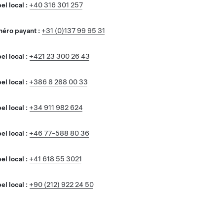
l local :
+40 316 301 257
éro payant :
+31 (0)137 99 95 31
l local :
+421 23 300 26 43
l local :
+386 8 288 00 33
l local :
+34 911 982 624
l local :
+46 77-588 80 36
l local :
+41 618 55 3021
l local :
+90 (212) 922 24 50