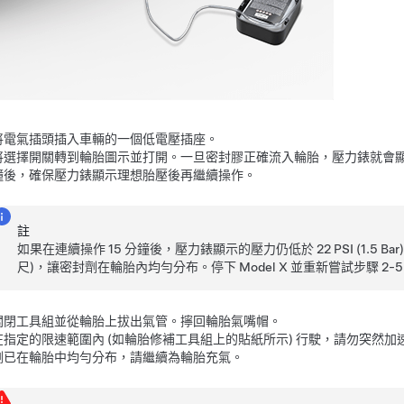
將電氣插頭插入車輛的一個低電壓插座。
將選擇開關轉到輪胎圖示並打開。一旦密封膠正確流入輪胎，壓力錶就會
鐘後，確保壓力錶顯示理想胎壓後再繼續操作。
註
如果在連續操作 15 分鐘後，壓力錶顯示的壓力仍低於 22 PSI (1.
尺)，讓密封劑在輪胎內均勻分布。停下
Model X
並重新嘗試步驟 2-5
關閉工具組並從輪胎上拔出氣管。擰回輪胎氣嘴帽。
在指定的限速範圍內 (如輪胎修補工具組上的貼紙所示) 行駛，請勿突然加
劑已在輪胎中均勻分布，請繼續為輪胎充氣。