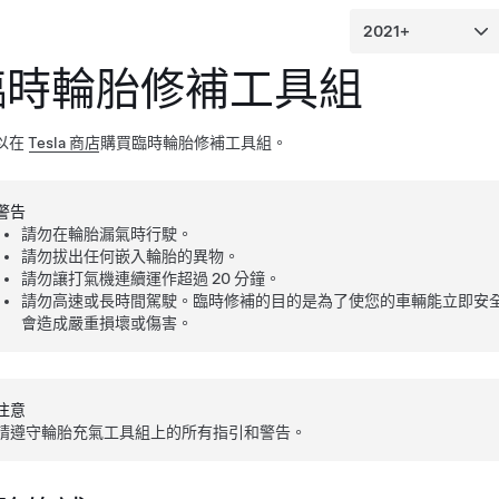
臨時輪胎修補工具組
以在
Tesla 商店
購買臨時輪胎修補工具組。
警告
請勿在輪胎漏氣時行駛。
請勿拔出任何嵌入輪胎的異物。
請勿讓打氣機連續運作超過 20 分鐘。
請勿高速或長時間駕駛。臨時修補的目的是為了使您的車輛能立即安
會造成嚴重損壞或傷害。
注意
請遵守輪胎充氣工具組上的所有指引和警告。