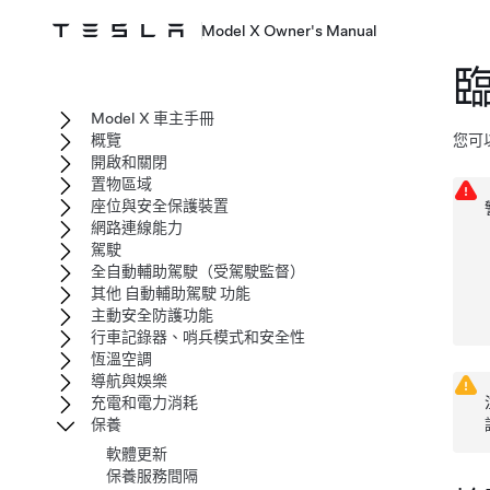
Model X Owner's Manual
Model X 車主手冊
概覽
您可
開啟和關閉
置物區域
座位與安全保護裝置
網路連線能力
駕駛
全自動輔助駕駛（受駕駛監督）
其他 自動輔助駕駛 功能
主動安全防護功能
行車記錄器、哨兵模式和安全性
恆溫空調
導航與娛樂
充電和電力消耗
保養
軟體更新
保養服務間隔