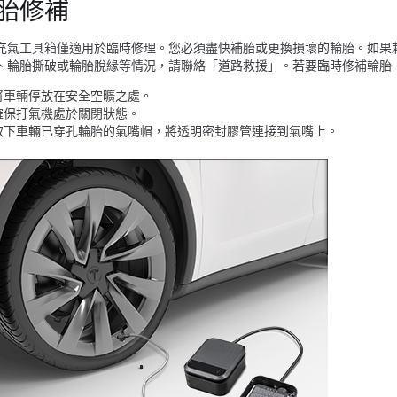
胎修補
充氣工具箱僅適用於臨時修理。您必須盡快補胎或更換損壞的輪胎。如果刺孔大於
、輪胎撕破或輪胎脫緣等情況，請聯絡「道路救援」。若要臨時修補輪胎
將車輛停放在安全空曠之處。
確保打氣機處於關閉狀態。
取下車輛已穿孔輪胎的氣嘴帽，將透明密封膠管連接到氣嘴上。