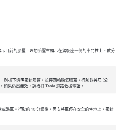
顯示目前的胎壓。理想胎壓會顯示在駕駛座一側的車門柱上。數分
5 Bar)，則拔下透明密封膠管，並擰回輪胎氣嘴蓋。行駛數英尺 (公
。如果仍然無效，請撥打 Tesla 道路救援電話。
速或煞車。行駛約 10 分鐘後，再次將車停在安全的空地上。密封