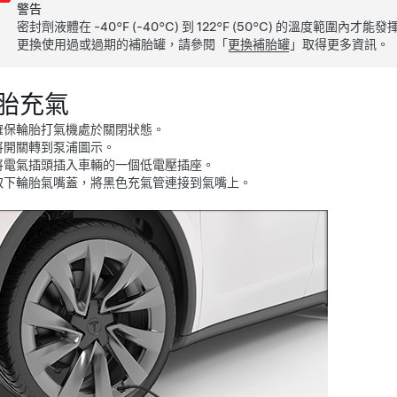
警告
密封劑液體在 -40°F (-40°C) 到 122°F (50°C) 的溫
更換使用過或過期的補胎罐，請參閱「
更換補胎罐
」取得更多資訊。
胎充氣
確保輪胎打氣機處於關閉狀態。
將開關轉到泵浦圖示。
將電氣插頭插入車輛的一個低電壓插座。
取下輪胎氣嘴蓋，將黑色充氣管連接到氣嘴上。