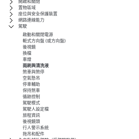
開啟和關閉
置物區域
座位與安全保護裝置
網路連線能力
駕駛
啟動和關閉電源
軛式方向盤 (或方向盤)
後視鏡
換檔
車燈
雨刷與清洗液
煞車與煞停
空氣懸吊
停車輔助
保持煞車
循跡控制
駕駛模式
駕駛人設定檔
旅程資訊
後視鏡頭
行人警示系統
拖吊和配件