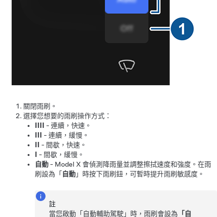
關閉雨刷。
選擇您想要的雨刷操作方式：
IIII
- 連續，快速。
III
- 連續，緩慢。
II
- 間歇，快速。
I
- 間歇，緩慢。
自動
-
Model X
會偵測降雨量並調整擦拭速度和強度。
在雨
刷設為「
自動
」時按下雨刷鈕，可暫時提升雨刷敏感度。
註
當您啟動「
自動輔助駕駛
」時，雨刷會設為
「自