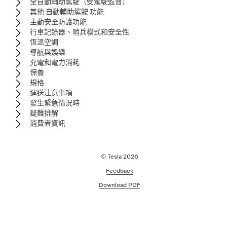
全自動輔助駕駛（受駕駛監督）
其他 自動輔助駕駛 功能
主動安全防護功能
行車記錄器、哨兵模式和安全性
恆溫空調
導航與娛樂
充電和電力消耗
保養
規格
運送注意事項
發生緊急情況時
疑難排解
消費者資訊
© Tesla
2026
Feedback
Download PDF