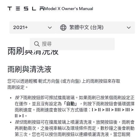
Model X Owner's Manual
雨刷與清洗液
雨刷與清洗液
您可以透過輕觸
軛式方向盤 (或方向盤)
上的雨刷按鈕來存取
雨刷設定。
按下
雨刷按鈕即可擦拭擋風玻璃。如果雨刷已按某個雨刷設定正
在運作，並且沒有設定為
「自動」
，則按下雨刷按鈕會循環選擇
雨刷速度。雨刷速度會按以下方式循環：
I
>
II
>
III
>
IIII
>
III
>
II
>
I
。
按住
雨刷按鈕可在擋風玻璃上噴灑清洗液。放開按鈕後，雨刷會
再刷動兩次，之後視車輛以及環境條件而定，數秒鐘之後會刷動
第三次。您也可以按住雨刷按鈕以連續噴灑清洗液，當您鬆開