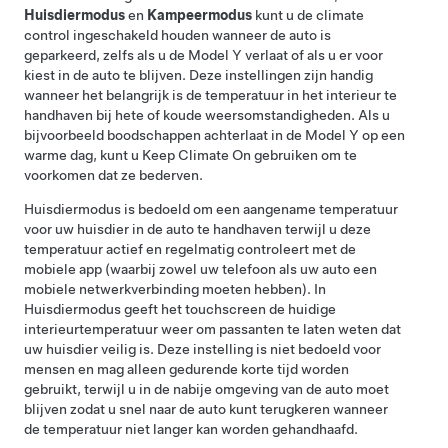
Huisdiermodus
en
Kampeermodus
kunt u de climate
control ingeschakeld houden wanneer de auto is
geparkeerd, zelfs als u de
Model Y
verlaat of als u er voor
kiest in de auto te blijven. Deze instellingen zijn handig
wanneer het belangrijk is de temperatuur in het interieur te
handhaven bij hete of koude weersomstandigheden. Als u
bijvoorbeeld boodschappen achterlaat in de
Model Y
op een
warme dag, kunt u Keep Climate On gebruiken om te
voorkomen dat ze bederven.
Huisdiermodus
is bedoeld om een aangename temperatuur
voor uw huisdier in de auto te handhaven terwijl u deze
temperatuur actief en regelmatig controleert met de
mobiele app (waarbij zowel uw telefoon als uw auto een
mobiele netwerkverbinding moeten hebben). In
Huisdiermodus
geeft het touchscreen de huidige
interieurtemperatuur weer om passanten te laten weten dat
uw huisdier veilig is. Deze instelling is niet bedoeld voor
mensen en mag alleen gedurende korte tijd worden
gebruikt, terwijl u in de nabije omgeving van de auto moet
blijven zodat u snel naar de auto kunt terugkeren wanneer
de temperatuur niet langer kan worden gehandhaafd.