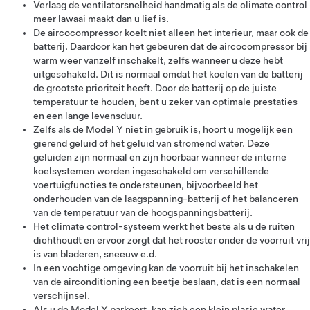
Verlaag de ventilatorsnelheid handmatig als de climate control
meer lawaai maakt dan u lief is.
De aircocompressor koelt niet alleen het interieur, maar ook de
batterij. Daardoor kan het gebeuren dat de aircocompressor bij
warm weer vanzelf inschakelt, zelfs wanneer u deze hebt
uitgeschakeld. Dit is normaal omdat het koelen van de batterij
de grootste prioriteit heeft. Door de batterij op de juiste
temperatuur te houden, bent u zeker van optimale prestaties
en een lange levensduur.
Zelfs als de
Model Y
niet in gebruik is, hoort u mogelijk een
gierend geluid of het geluid van stromend water. Deze
geluiden zijn normaal en zijn hoorbaar wanneer de interne
koelsystemen worden ingeschakeld om verschillende
voertuigfuncties te ondersteunen, bijvoorbeeld het
onderhouden van de
laagspanning
-batterij of het balanceren
van de temperatuur van de hoogspanningsbatterij.
Het climate control-systeem werkt het beste als u de ruiten
dichthoudt en ervoor zorgt dat het rooster onder de voorruit vrij
is van bladeren, sneeuw e.d.
In een vochtige omgeving kan de voorruit bij het inschakelen
van de airconditioning een beetje beslaan, dat is een normaal
verschijnsel.
Als u de
Model Y
parkeert, kan zich een klein plasje water