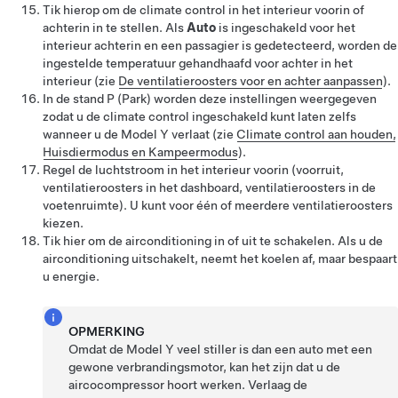
Tik hierop om de climate control in het interieur voorin of
achterin in te stellen. Als
Auto
is ingeschakeld voor het
interieur achterin en een passagier is gedetecteerd, worden de
ingestelde temperatuur gehandhaafd voor achter in het
interieur
(zie
De ventilatieroosters voor en achter aanpassen
)
.
In de stand P (Park) worden deze instellingen weergegeven
zodat u de climate control ingeschakeld kunt laten zelfs
wanneer u de
Model Y
verlaat (zie
Climate control aan houden,
Huisdiermodus en Kampeermodus
).
Regel de luchtstroom in het interieur voorin (voorruit,
ventilatieroosters in het dashboard, ventilatieroosters in de
voetenruimte). U kunt voor één of meerdere ventilatieroosters
kiezen.
Tik hier om de airconditioning in of uit te schakelen. Als u de
airconditioning uitschakelt, neemt het koelen af, maar bespaart
u energie.
OPMERKING
Omdat de
Model Y
veel stiller is dan een auto met een
gewone verbrandingsmotor, kan het zijn dat u de
aircocompressor hoort werken. Verlaag de