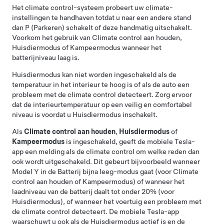
Het climate control-systeem probeert uw climate-
instellingen te handhaven totdat u naar een andere stand
dan P (Parkeren) schakelt of deze handmatig uitschakelt.
Voorkom het gebruik van Climate control aan houden,
Huisdiermodus
of Kampeermodus wanneer het
batterijniveau laag is.
Huisdiermodus
kan niet worden ingeschakeld als de
temperatuur in het interieur te hoog is of als de auto een
probleem met de climate control detecteert. Zorg ervoor
dat de interieurtemperatuur op een veilig en comfortabel
niveau is voordat u
Huisdiermodus
inschakelt.
Als
Climate control aan houden
,
Huisdiermodus
of
Kampeermodus
is ingeschakeld, geeft de mobiele Tesla-
app een melding als de climate control om welke reden dan
ook wordt uitgeschakeld. Dit gebeurt bijvoorbeeld wanneer
Model Y
in de Batterij bijna leeg-modus gaat (voor Climate
control aan houden of Kampeermodus) of wanneer het
laadniveau van de batterij daalt tot onder 20% (voor
Huisdiermodus
), of wanneer het voertuig een probleem met
de climate control detecteert. De mobiele Tesla-app
waarschuwt u ook als de
Huisdiermodus
actief is en de