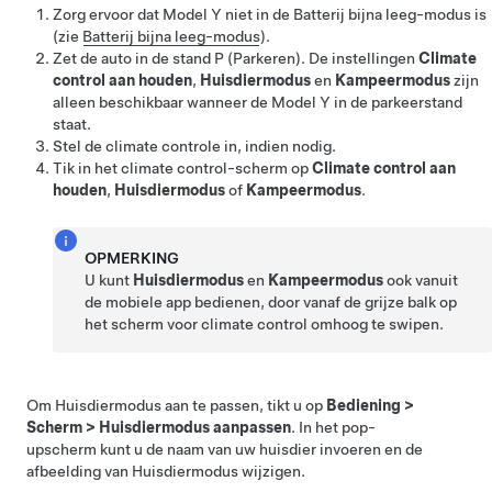
Zorg ervoor dat
Model Y
niet in de Batterij bijna leeg-modus is
(zie
Batterij bijna leeg-modus
).
Zet de auto in de stand P (Parkeren). De instellingen
Climate
control aan houden
,
Huisdiermodus
en
Kampeermodus
zijn
alleen beschikbaar wanneer de
Model Y
in de parkeerstand
staat.
Stel de climate controle in, indien nodig.
Tik in het climate control-scherm op
Climate control aan
houden
,
Huisdiermodus
of
Kampeermodus
.
OPMERKING
U kunt
Huisdiermodus
en
Kampeermodus
ook vanuit
de mobiele app bedienen, door vanaf de grijze balk op
het scherm voor climate control omhoog te swipen.
Om
Huisdiermodus
aan te passen, tikt u op
Bediening
>
Scherm
>
Huisdiermodus aanpassen
. In het pop-
upscherm kunt u de naam van uw huisdier invoeren en de
afbeelding van
Huisdiermodus
wijzigen.