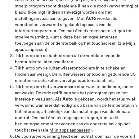
stoelpictogram toont draaiende lijnen die rood (verwarming)
of
blauw (koeling)
(indien aanwezig)
worden om het
instellingsniveau aan te geven. Met
Auto
worden de
voorstoelen verwarmd
of gekoeld
op basis van de
interieurtemperatuur. Om met één tik toegang te krijgen tot
stoelverwarming, kunt u deze bedieningselementen
toevoegen aan de onderste balk op het touchscreen (zie
Mijn
apps aanpassen
).
Tik hierop om de luchtstroom uit de ventilator voor de
bestuurder te laten oscilleren.
Tik hierop om de ruitenwisserontdooiers in te schakelen
(indien aanwezig)
. De ruitenwissers ontdooien gedurende
30
minuten en schakelen vervolgens automatisch uit.
Tik hierop om het verwarmbare
stuurwiel
te bedienen
, indien
aanwezig
. De rode golflijnen van het pictogram geven het
instelde niveau aan. Als
Auto
is gekozen, wordt het stuurwiel
verwarmd wanneer dat nodig is op basis van de temperatuur in
het interieur, afhankelijk van de instellingen van de climate
control. Om met één tik toegang te krijgen, kunt u dit
bedieningselement toevoegen aan de onderste balk op het
touchscreen (zie
Mijn apps aanpassen
).
De voorruitverwarming leidt een luchtstroom naar de voorruit.