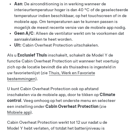
Aan
: De airconditioning is in werking wanneer de
interieurtemperatuur hoger is dan
40 °C
of de geselecteerde
temperatuur indien beschikbaar, op het touchscreen of in de
mobiele app
. Om temperaturen aan te kunnen passen is
mogelijk de meest recente versie van de mobiele app nodig.
Geen A/C
: Alleen de ventilator werkt om te voorkomen dat
aanraakvlakken te heet worden.
Uit:
Cabin Overheat Protection uitschakelen.
Als u
Exclusief Thuis
inschakelt, schakelt de
Model Y
de
functie Cabin Overheat Protection uit wanneer het voertuig
zich op de locatie bevindt die als thuisadres is ingesteld in
uw favorietenlijst (zie
Thuis, Werk en Favoriete
bestemmingen
).
U kunt Cabin Overheat Protection ook op afstand
inschakelen via de mobiele app, door te tikken op
Climate
control
. Veeg omhoog op het onderste menu en selecteer
een instelling onder
Cabin Overheat Protection
(zie
Mobiele app
).
Cabin Overheat Protection werkt tot 12 uur nadat u de
Model Y
hebt verlaten
, of totdat het batterijniveau is