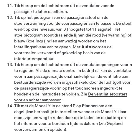
Tik hierop om de luchtstroom uit de ventilator voor de
passagier te laten oscilleren.
Tik op het pictogram van de passagiersstoel om de
stoelverwarming voor de voorpassagier aan te passen. De stoel
werkt op drie niveaus, van 3 (hoogste) tot 1 (laagste). Het
stoelpictogram toont draaiende lijnen die rood (verwarming)
of
blauw (koeling)
(indien aanwezig)
worden om het
instellingsniveau aan te geven. Met
Auto
worden de
voorstoelen verwarmd
of gekoeld
op basis van de
interieurtemperatuur.
Tik hierop om de luchtstroom uit de ventilatieopeningen voorin
te regelen.
Als de climate control in bedrijf is, kan de ventilatie
voorin aan passagierszijde onafhankelijk van de ventilatie aan
bestuurderszijde worden uitgeschakeld door de luchtgolf voor
de passagierszijde voorin op het touchscreen ingedrukt te
houden en de instructies te volgen.
Zie
De ventilatieroosters
voor en achter aanpassen
.
Tik met de
Model Y
in de stand P op
Plannen
om een
dagelijkse herhaaltijd in te stellen wanneer de
Model Y
klaar
moet zijn om weg te rijden door op te laden en de batterij en
het interieur voor te bereiden tijdens daluren (zie
Gepland
voorverwarmen en opladen
).