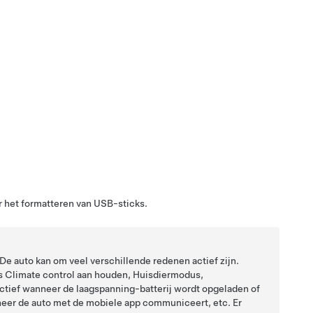
r het formatteren van USB-sticks.
e auto kan om veel verschillende redenen actief zijn.
ls Climate control aan houden,
Huisdiermodus
,
ctief wanneer de
laagspanning
-batterij wordt opgeladen of
neer de auto met de mobiele app communiceert, etc. Er