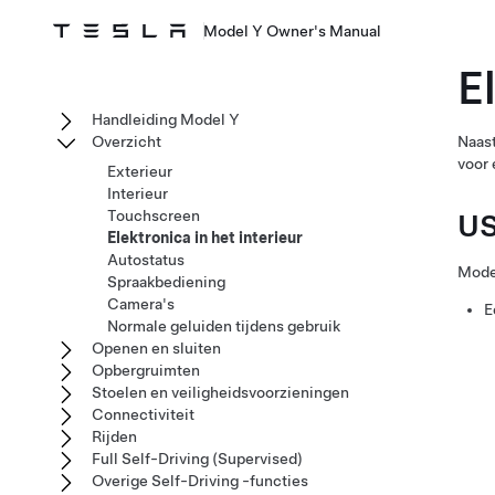
Model Y Owner's Manual
E
Handleiding Model Y
Overzicht
Naas
voor 
Exterieur
Interieur
Touchscreen
US
Elektronica in het interieur
Autostatus
Mode
Spraakbediening
Camera's
E
Normale geluiden tijdens gebruik
Openen en sluiten
Opbergruimten
Stoelen en veiligheidsvoorzieningen
Connectiviteit
Rijden
Full Self-Driving (Supervised)
Overige Self-Driving -functies