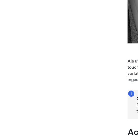
Als u
touch
verla
inge
Ac