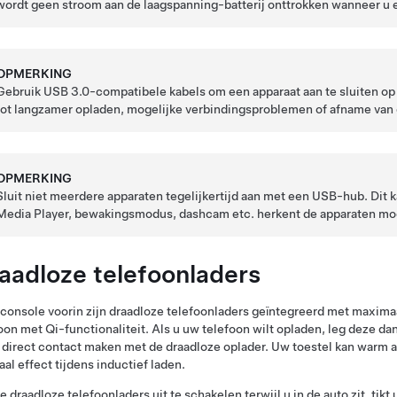
wordt geen stroom aan de
laagspanning
-batterij onttrokken wanneer u 
OPMERKING
Gebruik USB 3.0-compatibele kabels om een apparaat aan te sluiten op
tot langzamer opladen, mogelijke verbindingsproblemen of afname van 
OPMERKING
Sluit niet meerdere apparaten tegelijkertijd aan met een USB-hub. Dit 
Media Player, bewakingsmodus, dashcam etc. herkent de apparaten moge
aadloze telefoonladers
 console voorin zijn draadloze telefoonladers geïntegreerd met maxima
oon met Qi-functionaliteit. Als u uw telefoon wilt opladen, leg deze d
direct contact maken met de draadloze oplader. Uw toestel kan warm aa
al effect tijdens inductief laden.
 draadloze telefoonladers uit te schakelen terwijl u in de auto zit, tikt