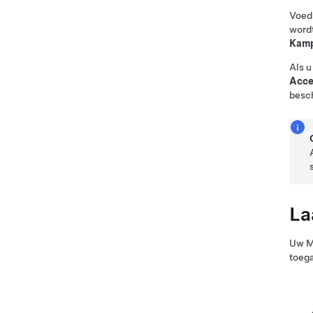
Voedi
wordt
Kam
Als u
Acce
besc
La
Uw
M
toega