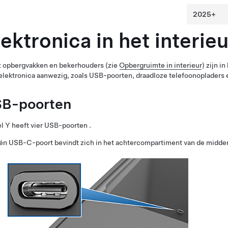
lektronica in het interieu
t opbergvakken en bekerhouders (zie
Opbergruimte in interieur
) zijn i
elektronica aanwezig, zoals USB-poorten, draadloze telefoonopladers
B-poorten
l Y
heeft vier USB-poorten .
én USB-C-poort bevindt zich in het achtercompartiment van de midde