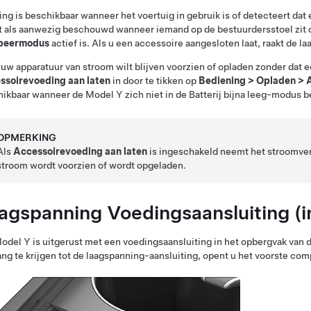
ng is beschikbaar wanneer het voertuig in gebruik is of detecteert dat 
 als aanwezig beschouwd wanneer iemand op de bestuurdersstoel zit 
peermodus
actief is. Als u een accessoire aangesloten laat, raakt de la
 uw apparatuur van stroom wilt blijven voorzien of opladen zonder dat e
ssoirevoeding aan laten
in door te tikken op
Bediening
>
Opladen
>
hikbaar wanneer de
Model Y
zich niet in de Batterij bijna leeg-modus b
OPMERKING
Als
Accessoirevoeding aan laten
is ingeschakeld neemt het stroomverb
stroom wordt voorzien of wordt opgeladen.
agspanning
Voedingsaansluiting
(i
odel Y
is uitgerust met een voedingsaansluiting in het opbergvak va
ng te krijgen tot de
laagspanning
-aansluiting, opent u het voorste co