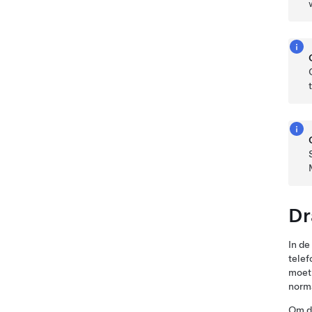
Dr
In de
telef
moet 
norma
Om de