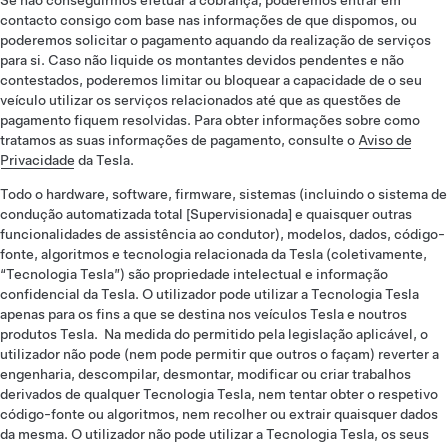
Se não conseguirmos efetuar a cobrança, poderemos entrar em
contacto consigo com base nas informações de que dispomos, ou
poderemos solicitar o pagamento aquando da realização de serviços
para si. Caso não liquide os montantes devidos pendentes e não
contestados, poderemos limitar ou bloquear a capacidade de o seu
veículo utilizar os serviços relacionados até que as questões de
pagamento fiquem resolvidas. Para obter informações sobre como
tratamos as suas informações de pagamento, consulte o
Aviso de
Privacidade
da Tesla.
Todo o hardware, software, firmware, sistemas (incluindo o sistema de
condução automatizada total [Supervisionada] e quaisquer outras
funcionalidades de assistência ao condutor), modelos, dados, código-
fonte, algoritmos e tecnologia relacionada da Tesla (coletivamente,
“Tecnologia Tesla”) são propriedade intelectual e informação
confidencial da Tesla. O utilizador pode utilizar a Tecnologia Tesla
apenas para os fins a que se destina nos veículos Tesla e noutros
produtos Tesla. Na medida do permitido pela legislação aplicável, o
utilizador não pode (nem pode permitir que outros o façam) reverter a
engenharia, descompilar, desmontar, modificar ou criar trabalhos
derivados de qualquer Tecnologia Tesla, nem tentar obter o respetivo
código-fonte ou algoritmos, nem recolher ou extrair quaisquer dados
da mesma. O utilizador não pode utilizar a Tecnologia Tesla, os seus