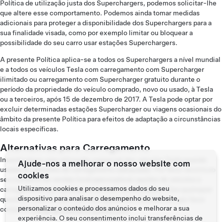
Política de utilização justa dos Superchargers, podemos solicitar-lhe
que altere esse comportamento. Podemos ainda tomar medidas
adicionais para proteger a disponibilidade dos Superchargers para a
sua finalidade visada, como por exemplo limitar ou bloquear a
possibilidade do seu carro usar estações Superchargers.
A presente Política aplica-se a todos os Superchargers a nível mundial
e a todos os veículos Tesla com carregamento com Supercharger
ilimitado ou carregamento com Supercharger gratuito durante o
período da propriedade do veículo comprado, novo ou usado, à Tesla
ou a terceiros, após 15 de dezembro de 2017. A Tesla pode optar por
excluir determinadas estações Supercharger ou viagens ocasionais do
âmbito da presente Política para efeitos de adaptação a circunstâncias
locais específicas.
Alternativas para Carregamento
Incentivamos uma utilização comercial dos veículos Tesla quando
Ajude-nos a melhorar o nosso website com
usadas as soluções de carregamento adequadas. Por favor recorra ao
cookies
seu contacto de vendas local para explorar opções de veículos e
Utilizamos cookies e processamos dados do seu
carregamento que satisfaçam as suas necessidades. Para quaisquer
dispositivo para analisar o desempenho do website,
questões relacionadas com carregamentos domésticos, por favor
personalizar o conteúdo dos anúncios e melhorar a sua
contacte
charginginstallation@tesla.com
.
experiência. O seu consentimento inclui transferências de