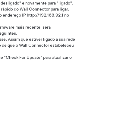
"desligado" e novamente para "ligado".
o rápido do Wall Connector para ligar.
o endereço IP http://192.168.92.1 no
irmware mais recente, será
eguintes.
se. Assim que estiver ligado à sua rede
 de que o Wall Connector estabeleceu
ne "Check For Update" para atualizar o