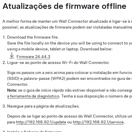
Atualizações de firmware offline
A melhor forma de manter um Wall Connector atualizado é ligar-se à re
possível, as atualizações de firmware podem ser instaladas manualm
Download the firmware file.
Save the file locally on the device you will be using to connect 
using a mobile device, tablet or laptop. Download below:
Firmware 24.44.3
Ligue-se ao ponto de acesso Wi-Fi do Wall Connector.
Siga os passos um a seis acima para colocar a instalação em func
(SSID) e palavra-passe (WPA2) podem ser encontrados no guia de i
Connector.
Nota:
se o guia de início rápido não estiver disponível e não conseg
a ferramenta de diagnóstico
. Tenha à sua disposição o número de p
Navegue para a página de atualizações.
Depois de se ligar ao ponto de acesso do Wall Connector, utilize u
para
http://192.168.92.1/update
ou
http://192.168.92.1/service
.