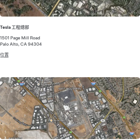
Tesla 工程總部
1501 Page Mill Road
Palo Alto, CA 94304
位置