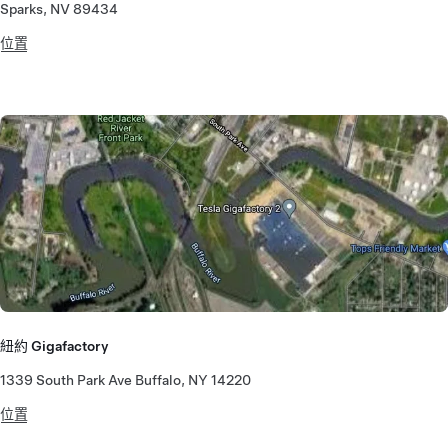
Sparks, NV 89434
位置
紐約 Gigafactory
1339 South Park Ave Buffalo, NY 14220
位置