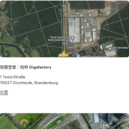
勃蘭登堡：柏林 Gigafactory
1 Tesla Straße
15537 Grunheide, Brandenburg
位置