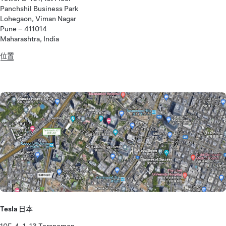
Panchshil Business Park
Lohegaon, Viman Nagar
Pune – 411014
Maharashtra, India
位置
Tesla 日本