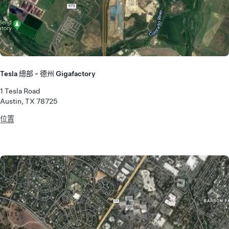
Tesla 總部 - 德州 Gigafactory
1 Tesla Road
Austin, TX 78725
位置