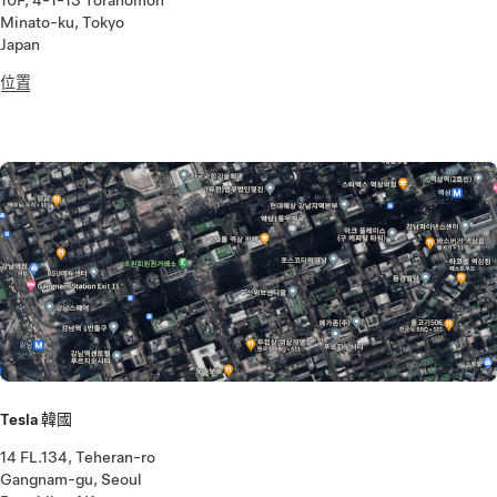
10F, 4-1-13 Toranomon
Minato-ku, Tokyo
Japan
位置
Tesla 韓國
14 FL.134, Teheran-ro
Gangnam-gu, Seoul