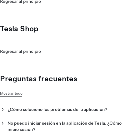
Regresar al principio
Tesla Shop
Regresar al principio
Preguntas frecuentes
Mostrar todo
¿Cómo soluciono los problemas de la aplicación?
Si tienes problemas de rendimiento con la aplicación, sigue
estos pasos:
No puedo iniciar sesión en la aplicación de Tesla. ¿Cómo
inicio sesión?
Cierra sesión y vuelve a iniciar sesión en la aplicación
Puedes iniciar sesión en la aplicación de Tesla con la misma
Apaga y enciende tu teléfono