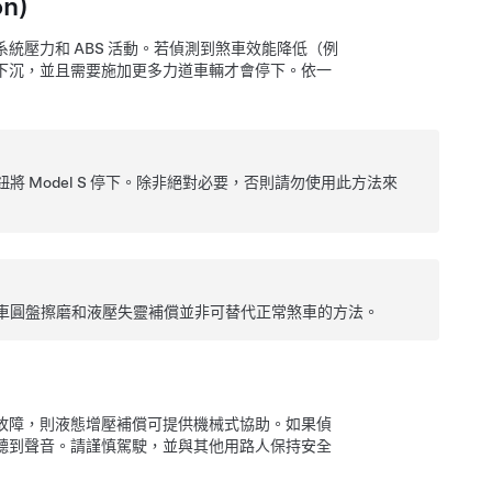
n)
壓力和 ABS 活動。若偵測到煞車效能降低（例
下沉
，並且需要施加更多力道車輛才會停下。依一
鈕將
Model S
停下。除非絕對必要，否則請勿使用此方法來
車圓盤擦磨和液壓失靈補償並非可替代正常煞車的方法。
故障，則液態增壓補償可提供機械式協助。如果偵
聽到聲音。請謹慎駕駛，並與其他用路人保持安全