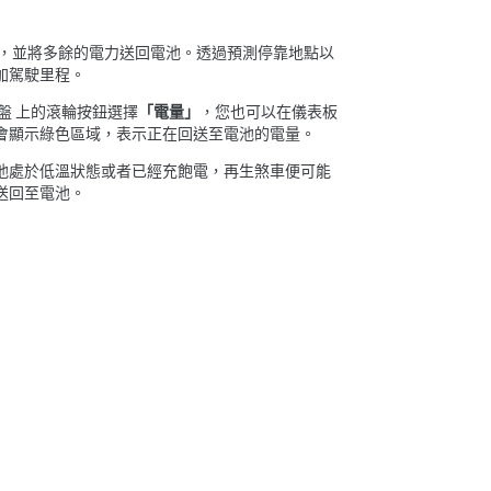
，並將多餘的電力送回電池。透過預測停靠地點以
加駕駛里程。
盤
上的滾輪按鈕選擇
「電量」
，您也可以在儀表板
會顯示綠色區域，表示正在回送至電池的電量。
池處於低溫狀態或者已經充飽電，再生煞車便可能
送回至電池。