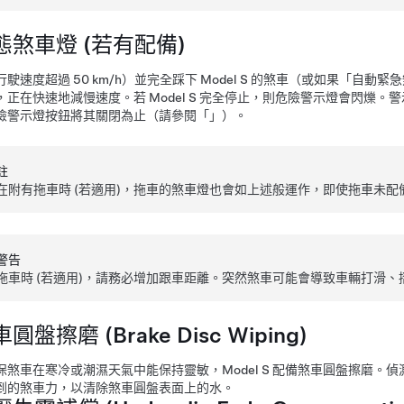
態煞車燈 (若有配備)
行駛速度超過
50 km/h
）並完全踩下
Model S
的煞車
（或如果「自動緊急
，正在快速地減慢速度。若
Model S
完全停止，則危險警示燈會閃爍。警
險警示燈按鈕將其關閉為止（請參閱「」）。
註
在附有拖車時 (若適用)，拖車的煞車燈也會如上述般運作，即使拖車未
警告
拖車時 (若適用)，請務必增加跟車距離。突然煞車可能會導致車輛打滑、摺曲 (ja
圓盤擦磨 (Brake Disc Wiping)
保煞車在寒冷或潮濕天氣中能保持靈敏，
Model S
配備煞車圓盤擦磨。偵
到的煞車力，以清除煞車圓盤表面上的水。