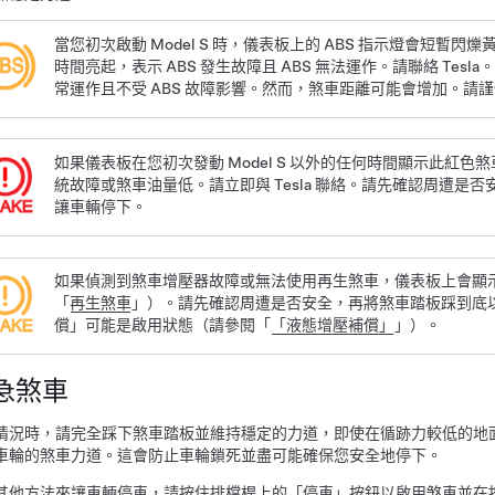
當您初次啟動
Model S
時，
儀表板
上的 ABS 指示燈會短暫閃
時間亮起，表示 ABS 發生故障且 ABS 無法運作。請聯絡 Tes
常運作且不受 ABS 故障影響。然而，煞車距離可能會增加。請
如果
儀表板
在您初次發動
Model S
以外的任何時間顯示此紅色煞
統故障或煞車油量低。請立即與 Tesla 聯絡。請先確認周遭是
讓車輛停下。
如果偵測到煞車增壓器故障或無法使用再生煞車，
儀表板
上會顯
「
再生煞車
」）。請先確認周遭是否安全，再將煞車踏板踩到底
償」可能是啟用狀態（請參閱「
「液態增壓補償」
」）。
急煞車
情況時，請完全踩下煞車踏板並維持穩定的力道，即使在循跡力較低的地面
車輪的煞車力道。這會防止車輪鎖死並盡可能確保您安全地停下。
其他方法來讓車輛停車，請按住排檔桿上的「停車」按鈕以啟用煞車並在