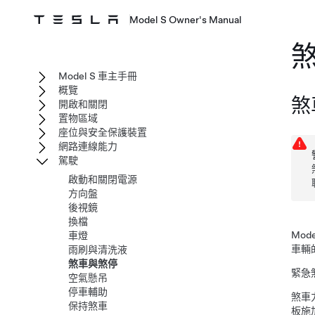
Model S Owner's Manual
Model S 車主手冊
概覽
煞
開啟和關閉
置物區域
座位與安全保護裝置
網路連線能力
駕駛
啟動和關閉電源
方向盤
後視鏡
換檔
Mode
車燈
車輛
雨刷與清洗液
煞車與煞停
緊急
空氣懸吊
停車輔助
煞車
保持煞車
板施