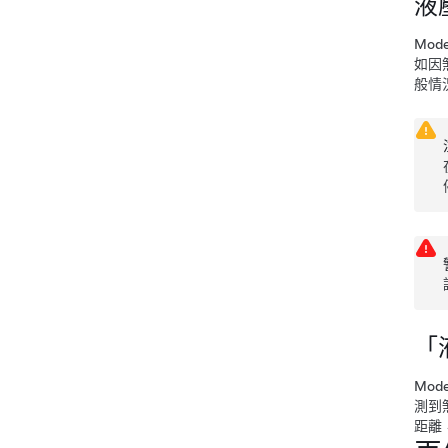
液壓
Mode
如因
般情
「
Mode
測到
距離