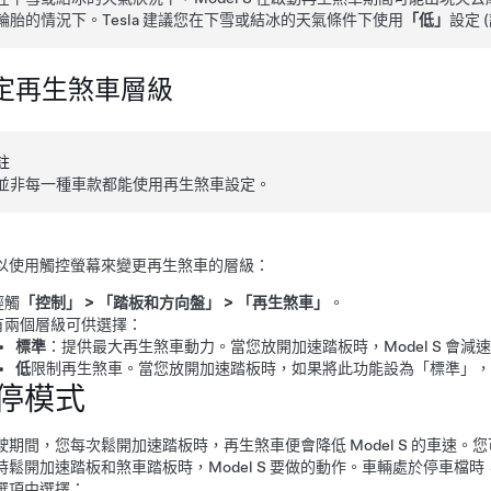
輪胎的情況下。Tesla 建議您在下雪或結冰的天氣條件下使用
「低」
設定 
定再生煞車層級
註
並非每一種車款都能使用再生煞車設定。
以使用觸控螢幕來變更再生煞車的層級：
輕觸
「控制」
>
「踏板和方向盤」
>
「再生煞車」
。
有兩個層級可供選擇：
標準
：提供最大再生煞車動力。當您放開加速踏板時，
Model S
會減速
低
限制再生煞車。當您放開加速踏板時，如果將此功能設為「標準」
停模式
駛期間，您每次鬆開加速踏板時，再生煞車便會降低
Model S
的車速。您
時鬆開加速踏板和煞車踏板時，
Model S
要做的動作。車輛處於停車檔時
選項中選擇：