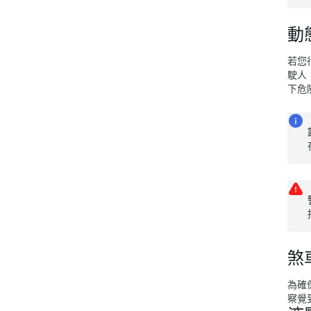
動
若您
駛人
下危
煞車
為確
察覺