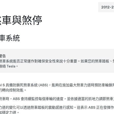
煞車與煞停
車系統
警告
煞車系統能否正常運作對確保安全性來說十分重要。如果您的煞車踏板、
聯絡 Tesla。
l S
具備防鎖死煞車系統 (ABS)，能夠在施加最大煞車力道時預防車輪
的轉向控制效能。
煞車時，ABS 會持續監控每個車輪的速度，並依據適當的抓地力調節煞車
力道的變化可以透過煞車踏板的震動感進行感知。這表示 ABS 正在發
加穩定力道。