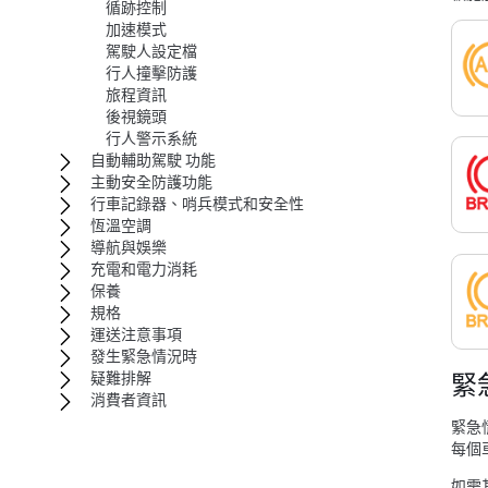
循跡控制
加速模式
駕駛人設定檔
行人撞擊防護
旅程資訊
後視鏡頭
行人警示系統
自動輔助駕駛 功能
主動安全防護功能
行車記錄器、哨兵模式和安全性
恆溫空調
導航與娛樂
充電和電力消耗
保養
規格
運送注意事項
發生緊急情況時
緊
疑難排解
消費者資訊
緊急
每個
如需