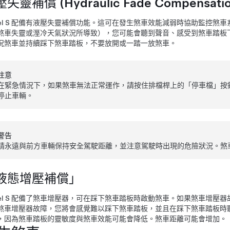
失靈補償 (Hydraulic Fade Compensatio
l S
配備有液壓失靈補償功能。這可在發生煞車效能減弱時協助監控煞車系統
煞車失靈或溼冷天氣狀況所導致），您可能會聽到聲音、
感受到煞車踏板
況煞車並持續踩下煞車踏板，不要放開或一踏一放煞車。
注意
在緊急情況下，如果煞車無法正常運作，請按住
排檔桿上
的「停車檔」按
停止車輛。
警告
請永遠與前方車輛保持安全駕駛距離，並注意駕駛時出現的危險狀況。煞
液態增壓補償」
l S
配備了煞車增壓器，可在踩下煞車踏板時啟動煞車。如果煞車增壓器
煞車增壓器故障，您將會感覺難以踩下煞車踏板，並且在踩下煞車踏板時
，因為煞車踏板的靈敏度與煞車效能可能會降低。煞車距離可能會增加。