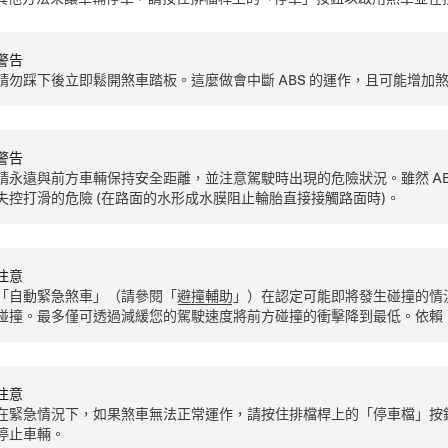
警告
請勿踩下後立即鬆開煞車踏板。這麼做會中斷 ABS 的運作，且可能增加
警告
請永遠與前方車輛保持安全距離，並注意駕駛時出現的危險狀況。雖然 A
失控打滑的危險 (在路面的水形成水膜阻止輪胎直接接觸路面時)。
注意
「自動緊急煞車」（請參閱「
避撞輔助
」）在認定可能即將發生碰撞的情
碰撞。最多僅可透過減緩您的駕駛速度將前方碰撞的衝擊降到最低。依賴
注意
在緊急情況下，如果煞車無法正常運作，請按住
排檔桿上
的「停車檔」按
停止車輛。