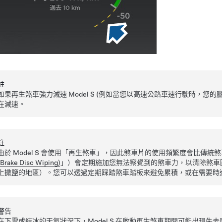
註
如果再生煞車強力減速
Model S
(例如當您以高速公路車速行駛時，您的
在減速。
註
由於
Model S
會使用「再生煞車」，因此煞車片的使用頻繁度會比傳統煞
(Brake Disc Wiping)
」）會定期施加您無法察覺到的煞車力，以清除煞車
上撒鹽的地區）。您可以透過定期踩踏煞車踏板來避免累積，或在需要時
警告
在下雪或結冰的天氣狀況下，
Model S
在啟動再生煞車期間可能出現失去