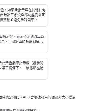
爍黃色。如果此指示燈在其他任何
la。此時煞車系統全部功能仍會正
謹慎駕駛並避免重踩煞車。
車指示燈，表示偵測到煞車系
否安全，再將煞車踏板踩到底以
示此黃色煞車指示燈（請參閱
以讓車輛停下。「液態增壓補
時也是如此。ABS 會根據可用的循跡力大小變更
按住按鈕時消除行駛扭力。