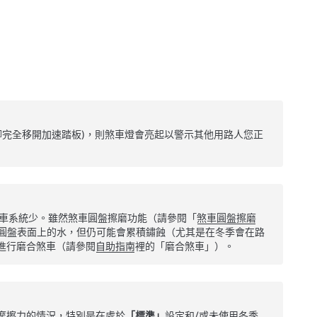
腳完全移開加速踏板)，則煞車燈會亮起以警示其他用路人您正
車系統少。雖然煞車圓盤擦磨功能（請參閱「
煞車圓盤擦磨
圓盤表面上的水，但仍可能會累積鏽蝕（尤其是在冬季會在路
進行磨合煞車（請參閱
自助指南
裡的「磨合煞車」）。
摩擦力的情況，
特別是在處於
「標準」
設定和/或未使用冬季