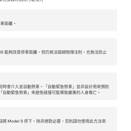
煞車距離。
BS 能夠改善停車距離，但仍無法超越物理法則，也無法防止
況時會介入並自動煞車。「自動緊急煞車」並非設計用來預防
「自動緊急煞車」來避免碰撞可能導致嚴重的人身傷亡。
鈕將
Model S
停下。除非絕對必要，否則請勿使用此方法來