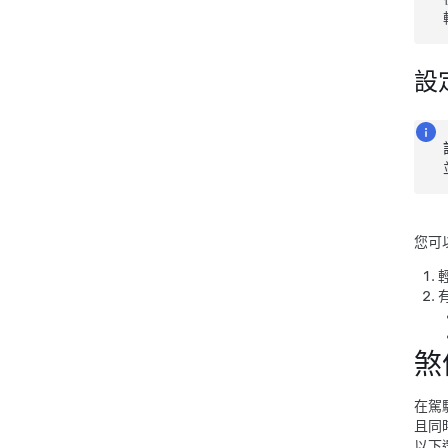
設
您可
煞
在駕
且同
以下