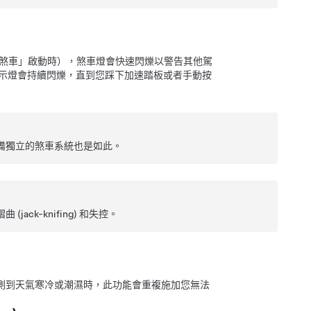
煞車」啟動時）
，煞車燈會快速閃爍以警告其他駕
示燈會持續閃爍，直到您踩下加速踏板或者手動按
配備獨立的煞車系統也是如此。
ck-knifing) 和失控。
測到天氣寒冷或潮濕時，此功能會重複施加您無法