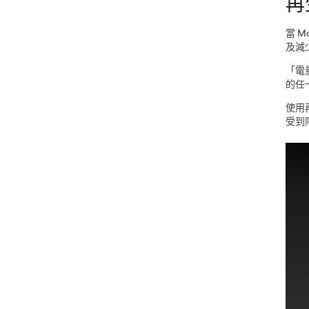
再
當
Mo
及減
「電
的任
使用
受到