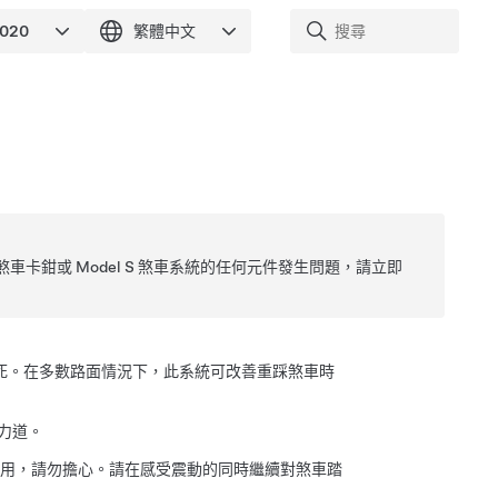
煞車卡鉗或
Model S
煞車系統的任何元件發生問題，請立即
鎖死。在多數路面情況下，此系統可改善重踩煞車時
力道。
揮作用，請勿擔心。請在感受震動的同時繼續對煞車踏