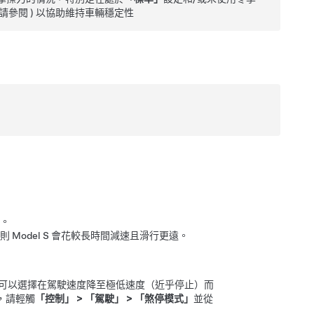
(請參閱 ) 以協助維持車輛穩定性
。
，則
Model S
會花較長時間減速且滑行更遠。
可以選擇在駕駛速度降至極低速度（近乎停止）而
，請輕觸
「控制」
>
「駕駛」
>
「煞停模式」
並從